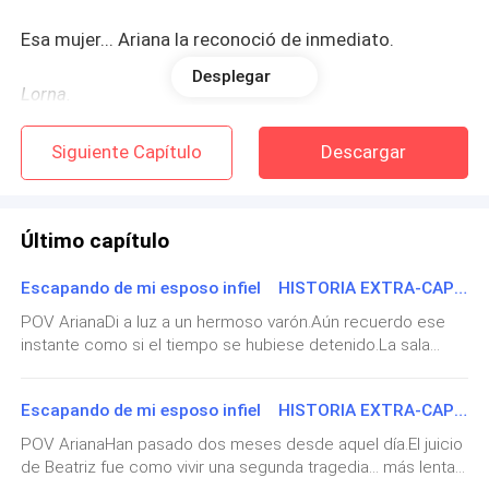
Esa mujer... Ariana la reconoció de inmediato.
Desplegar
Lorna.
Gerente de la empresa. Compañera de negocios.
Siguiente Capítulo
Descargar
Empleada de la empresa que juntos construyeron.
Último capítulo
La traición la golpeó en el estómago como si hubiera
recibido un puñetazo. Sintió que el aire le faltaba, que
Escapando de mi esposo infiel HISTORIA EXTRA-CAPÍTULO: final
el suelo bajo sus pies se desvanecía.
POV ArianaDi a luz a un hermoso varón.Aún recuerdo ese
instante como si el tiempo se hubiese detenido.La sala
Las fuerzas la abandonaron y cayó de rodillas sobre el
estaba bañada por una luz cálida y suave, y todo a mi
alrededor pareció desvanecerse cuando lo vi. Pequeñito,
frío mármol de su habitación.
Escapando de mi esposo infiel HISTORIA EXTRA-CAPÍTULO: El enfrentamiento
arrugado, temblando, pero con una fuerza en su llanto que
estremeció mi alma.Y luego, cuando Gabriel se acercó y lo
POV ArianaHan pasado dos meses desde aquel día.El juicio
Un sollozo desgarrador escapó de su garganta.
sostuvo por primera vez en brazos, supe la verdad más
de Beatriz fue como vivir una segunda tragedia… más lenta,
profunda de todas: el amor entre nosotros nunca murió.