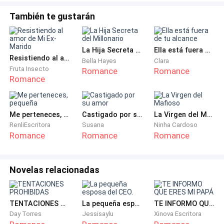
—Hola, princesa… —la voz de Sergio sonaba
adormilada, ronca, como si estuviera agotado—.
También te gustarán
¿Cómo estás, cariño? ¿No puedes dormir?
La Hija Secreta del Millonario
Ella está fuera de tu alcance
Ariana sintió que su pecho se apretaba.
Resistiendo al amor de Mi Ex-Marido
Bella Hayes
Clara
Fruta Insecto
Romance
Romance
Era tan fácil mentir para él.
Romance
—¡¿Con quién estás, Sergio?! —su voz salió
Me perteneces, pequeña
Castigado por su amor
La Virgen del Mafioso
entrecortada, desgarrada.
RenliEscritora
Susana
Ninha Cardoso
Romance
Romance
Romance
Hubo un breve silencio antes de que él soltara una
carcajada.
Novelas relacionadas
—¿Qué dices, mi princesa? Yo solo tengo ojos para ti,
estoy solo y pienso en ti, siempre.
TENTACIONES PROHIBIDAS
La pequeña esposa del CEO.
TE INFORMO QUE ERES MI PAPÁ
Day Torres
Jessisaylu
Xinova Escritora
Ariana cerró los ojos con fuerza.