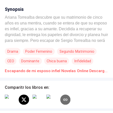
Synopsis
Ariana Torrealba descubre que su matrimonio de cinco
años es una mentira, cuando se entera de que su esposo
es infiel, gracias a su amante. Decidida a recuperar su
dignidad, le entrega los papeles del divorcio y planea huir
para siempre. Pero escapar de Sergio Torrealba no será
tan fácil. Detrás del hombre encantador que conoció, se
Drama
Poder Femenino
Segundo Matrimonio
esconde alguien capaz de todo por no perderla. Su
obsesión se convierte en una amenaza mortal. Ariana
CEO
Dominante
Chica buena
Infidelidad
deberá elegir entre rendirse a la jaula que él construyó
para ella, o arriesgarlo todo por su libertad, incluso su
Segunda Oportunidad
Divorcio
Escapando de mi esposo infiel Novelas Online Descarga gratuita de PDF
propia vida. Y si logra escapar, ¿podrá volver a amar
después de la traición?
Comparitr los libros en: