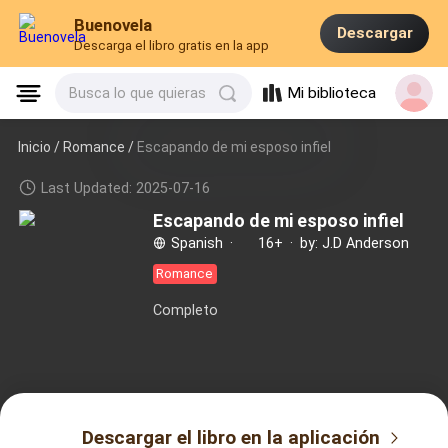
Buenovela
Descargar
Descarga el libro gratis en la app
Mi biblioteca
Busca lo que quieras
Inicio /
Romance
/
Escapando de mi esposo infiel
Last Updated: 2025-07-16
Escapando de mi esposo infiel
Spanish
·
16+
·
by: J.D Anderson
Romance
Completo
Descargar el libro en la aplicación