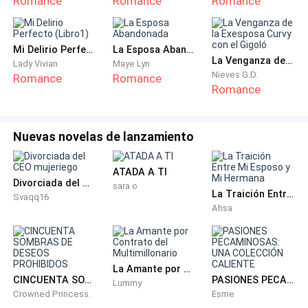
Romance
Romance
Romance
Sabía que mentía.
Mi Delirio Perfecto (Libro1)
La Esposa Abandonada
Lo sabía porque, mientras él hablaba con su tono
La Venganza de la Exesposa Curvy con el Gigoló
Lady Vivian
Maye Lyn
dulce de siempre, una mujer enredaba sus dedos en
Nieves G.D.
Romance
Romance
Romance
su cabello.
Porque mientras él le prometía amor, sus labios
Nuevas novelas de lanzamiento
besaban la piel de otra.
ATADA A TI
Porque mientras él decía que solo tenía ojos para ella,
Divorciada del CEO mujeriego
sara o
La Traición Entre Mi Esposo y Mi Hermana
sus ojos estaban fijos en el cuerpo desnudo de Lorna,
Svaqq16
Ahsa
que se reía en su oído.
Y ella recibió fotos como prueba de todo eso.
La Amante por Contrato del Multimillonario
CINCUENTA SOMBRAS DE DESEOS PROHIBIDOS
PASIONES PECAMINOSAS: UNA COLECCIÓN CALIENTE
Lummy
Ariana sintió que su corazón se rompía un poco más.
Crowned Princess.
Esme