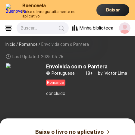
Buenovela
Baixar
Baixe o livro gratuitamente no
aplicativo
Minha biblioteca
Buscar...
Inicio /
Romance
/
Envolvida com o Pantera
Last Updated: 2025-05-26
Envolvida com o Pantera
Portuguese
·
18+
·
by: Victor Lima
Romance
concluído
Baixe o livro no aplicativo