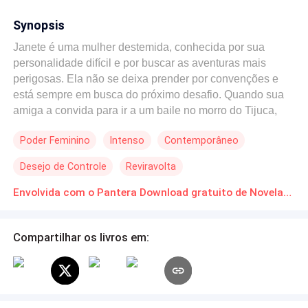
Synopsis
Janete é uma mulher destemida, conhecida por sua
personalidade difícil e por buscar as aventuras mais
perigosas. Ela não se deixa prender por convenções e
está sempre em busca do próximo desafio. Quando sua
amiga a convida para ir a um baile no morro do Tijuca,
Janete reluta, mas a promessa de emoção acaba sendo
Poder Feminino
Intenso
Contemporâneo
irresistível.No entanto, o que era para ser apenas uma
noite de diversão se transforma em um jogo de sedução e
Desejo de Controle
Reviravolta
perigo quando ela conhece Pantera, um homem
enigmático e cheio de mistério. Ele é o tipo de homem
Envolvida com o Pantera Download gratuito de Novelas Online em PDF
que Janete nunca imaginou se envolver: intrigante,
sedutor e com um poder que parece ter o controle de tudo
Compartilhar os livros em:
ao seu redor.A atração entre eles é instantânea, e Janete
se vê mergulhada em uma noite repleta de tensão, riscos
e desejos intensos. Mas Pantera tem seus próprios
segredos e, ao se envolver com ele, Janete precisa
enfrentar não apenas seus próprios limites, mas também