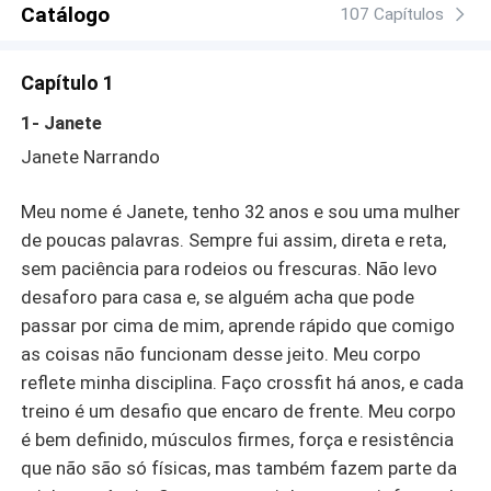
Catálogo
as consequências de se jogar em um mundo onde o
107 Capítulos
perigo e a paixão andam lado a lado.Será que Janete
conseguirá controlar essa paixão avassaladora ou se
Capítulo 1
perderá em um jogo que pode mudar sua vida para
sempre?
1- Janete
Janete Narrando
Meu nome é Janete, tenho 32 anos e sou uma mulher
de poucas palavras. Sempre fui assim, direta e reta,
sem paciência para rodeios ou frescuras. Não levo
desaforo para casa e, se alguém acha que pode
passar por cima de mim, aprende rápido que comigo
as coisas não funcionam desse jeito. Meu corpo
reflete minha disciplina. Faço crossfit há anos, e cada
treino é um desafio que encaro de frente. Meu corpo
é bem definido, músculos firmes, força e resistência
que não são só físicas, mas também fazem parte da