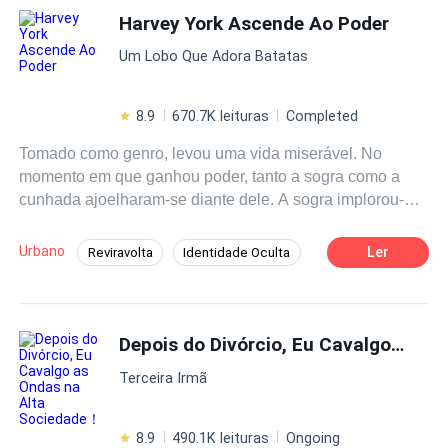
surpreendente aconteceu, ela se a neta do homem mais
Harvey York Ascende Ao Poder
Drama
Contemporâneo
Reviravolta
rico do mundo.Se não poderia ser Sra. Lopes, então seria
Traição
Um Lobo Que Adora Batatas
a arqui-inimiga da família Lopes, uma mulher que ele
jamais seria digno de alcançar!
8.9
670.7K leituras
Completed
Tomado como genro, levou uma vida miserável. No
momento em que ganhou poder, tanto a sogra como a
cunhada ajoelharam-se diante dele. A sogra implorou-
lhe: "Por favor, não deixe a minha filha". A cunhada disse:
"Cunhado, eu estava errada..."
Urbano
Ler
Reviravolta
Identidade Oculta
Enredo Acelerado
Ação
Rejeição
Herói/Heroína
Bilionário Instantâneo
Depois do Divórcio, Eu Cavalgo as Ondas na Alta Sociedade！
Aventura
Terceira Irmã
8.9
490.1K leituras
Ongoing