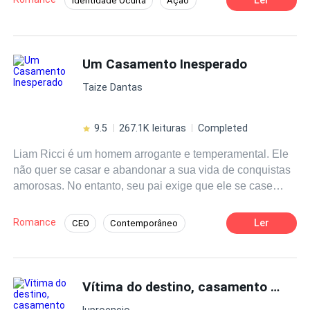
Identidade Oculta
Ação
Enredo Acelerado
Babá
Aventura
Reviravolta
Traição
Triplos
Um Casamento Inesperado
Gravidez
Taize Dantas
9.5
267.1K leituras
Completed
Liam Ricci é um homem arrogante e temperamental. Ele
não quer se casar e abandonar a sua vida de conquistas
amorosas. No entanto, seu pai exige que ele se case
antes de se tornar presidente da empresa da família. Com
o prazo para encontrar uma noiva esgotando, Liam está
Romance
Ler
CEO
Contemporâneo
desesperado. Ele procura Cecília, uma ex-funcionária
Reviravolta
Casamento por Contrato
que ele demitiu injustamente, e faz uma proposta
inusitada: um casamento de conveniência. O fato de
Arrogante
Aventura
Playboy
Cecília ser apenas uma faxineira causa polêmica em sua
Vítima do destino, casamento forçado.
Segunda Chance
Enredo Acelerado
família, exatamente o que Liam desejava, mas que causa
luproencio