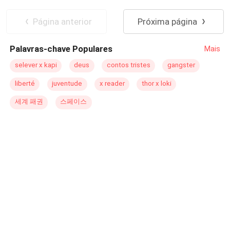
primeiro amor, ele riu com frieza e jogou suas palavras
Traição
Amor Secreto
Reviravolta
como uma faca: — Uma interesseira como você nunca
Herdeiro/Herdeira
Página anterior
Próxima página
vai chegar aos pés dela. Alana perdeu a aposta... e com
isso, voltou para casa para herdar a fortuna bilionária de
Palavras-chave Populares
Mais
sua família. Anos depois, vestindo um deslumbrante
vestido de alta-costura e de mãos dadas com o
selever x kapi
deus
contos tristes
gangster
enigmático e poderoso herdeiro da influente família
liberté
juventude
x reader
thor x loki
Dutra, Alana reencontra Diego. Dessa vez, é Diego quem
não consegue desviar o olhar. Ele se arrepende
세계 패권
스페이스
amargamente e corre para o Twitter, onde faz uma
declaração pública: — Eu achava que amava garotas
fortes e diferentes... Mas, Alana, foi com você que
descobri que o amor pode ser a maior das exceções. Na
mesma noite, o herdeiro misterioso da família Dutra
quebra seu silêncio com uma foto inédita. Na imagem,
uma garota cheia de vida e luz sorri com toda sua
intensidade. Ele segura a mão de Alana diante de todos
e anuncia: — Sra. Dutra, o amor não é uma exceção.
Você é o meu plano desde o início, o meu desejo mais
profundo e a única mulher que eu sempre quis ao meu