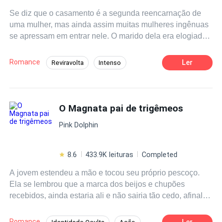
Se diz que o casamento é a segunda reencarnação de
uma mulher, mas ainda assim muitas mulheres ingênuas
se apressam em entrar nele. O marido dela era elogiado
por todos como um bom marido, que a amava, cuidava
dela e prestava atenção nos mínimos detalhes. No
Romance
Ler
Reviravolta
Intenso
entanto, ele traiu ela bem debaixo dos olhos dela. Diante
Detetive
Rebelde
Contemporâneo
da hipocrisia disfarçada de bondade desse bom marido,
ela decidiu fazer com que eles nunca se recuperassem!
Drama
Divórcio
Traição
O Magnata pai de trigêmeos
Independente
Pink Dolphin
8.6
433.9K leituras
Completed
A jovem estendeu a mão e tocou seu próprio pescoço.
Ela se lembrou que a marca dos beijos e chupões
recebidos, ainda estaria ali e não sairia tão cedo, afinal,
só tinha se passado uma noite.
Romance
Ler