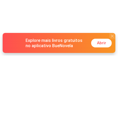
lado.
Explore mais livros gratuitos
Abrir
no aplicativo BueNovela
Hot Genres
Romance
Recursos
Lobisomem
Palavras-chave
Redes sociais
Máfia