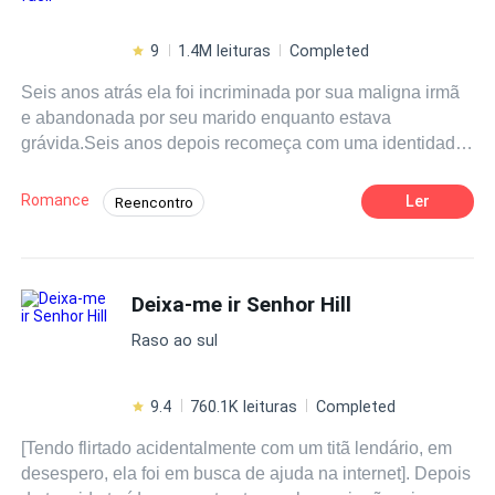
9
1.4M leituras
Completed
Seis anos atrás ela foi incriminada por sua maligna irmã
e abandonada por seu marido enquanto estava
grávida.Seis anos depois recomeça com uma identidade
diferente. Estranhamente, o mesmo homem que a
abandonou no passado estava agora diante de si. "Srta.
Romance
Ler
Reencontro
Gibson, qual é sua relação com o Sr. Lynch?"Ela sorriu e
Herdeiro/Herdeira
Enredo Acelerado
respondeu de forma indiferente: "Eu não o
conheço"."Mas, fontes dizem que vocês já foram
Segunda Chance
Inteligente
casados".Ela respondeu, enquanto prendia o cabelo:
Deixa-me ir Senhor Hill
Aventura
Contemporâneo
"Isso são boatos”.Naquele dia, ela estava próxima da
Médico/Médica
Reviravolta
Raso ao sul
parede quando pisou na porta.Seus três filhos disseram
alegres: "Papai disse que os olhos da mamãe não estão
bons! Disse que vai consertar para mamãe"!Ela gritou:
9.4
760.1K leituras
Completed
"Por favor, me deixe ir, querido!"
[Tendo flirtado acidentalmente com um titã lendário, em
desespero, ela foi em busca de ajuda na internet]. Depois