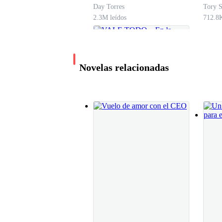
Y tantos otros golpes que llegaron a mi piel co
Day Torres
Tory 
muerta.
2.3M leídos
712.8K
Y pienso lo mismo.
Novelas relacionadas
"Tu también serías un mejor esposo estando mu
Dude en soltar esas palabras. Ya que por mucho
VALE TODO ...En la
Pero el no soltar esas palabras de mi cabeza me
guerra y el amor
Day Torres
493.2K leídos
Hasta que vi un cuchillo.