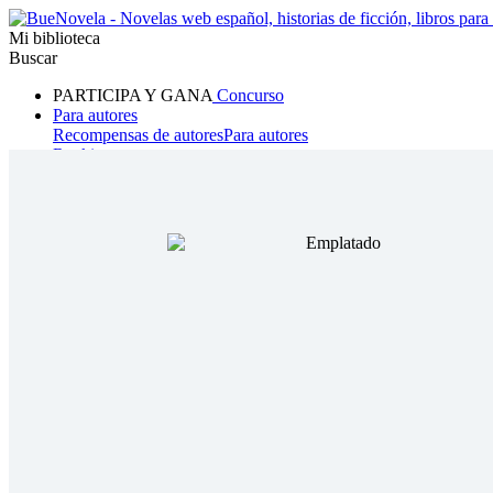
Mi biblioteca
Buscar
PARTICIPA Y GANA
Concurso
Para autores
Recompensas de autores
Para autores
Ranking
Navegar
Novelas
Cuentos Cortos
Todos
Romance
Hombre lobo
Mafia
Sistema
Fantasía
Urbano
LG