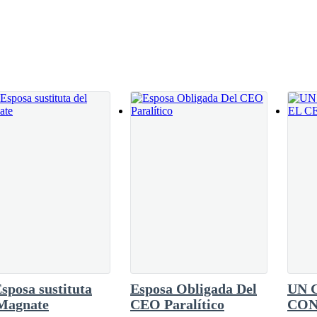
namorada a la perfección.La conoce tanto al
car esas almas en pena, vagando por culpa de
e que solo hacía esa labor para llamar su
nte la obligación a cerrar mis ojos viajo por todo mi ser, solo un cierv
verse de nuevo bajo de la silenciosa luna, quien
ochornosos en el pasado.—Muchas gracias, hija.
sposa sustituta
Esposa Obligada Del
UN 
 Magnate
CEO Paralítico
CON