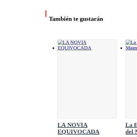
amada.Una amada caprichosa, el conoce a su e
punto en que no asistió ni una sola vez a bus
los platillos de su querida.Él era consciente d
El primer golpe llegó a mi cuerpo, instintivame
También te gustarán
atención, para obligarlo a llegar hasta ella y 
busca seguir haciendo daño.
nunca acusó a la pareja por sus encuentros b
—A
Y otro golpe, más fuerte que el anterior.
Otro.
Otro.
Otro.
LA NOVIA
La E
EQUIVOCADA
del