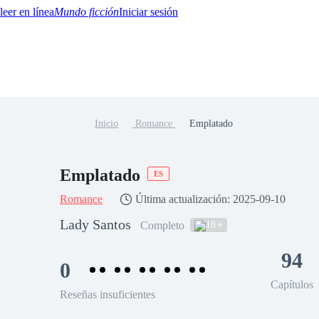
Mundo ficción
Iniciar sesión
Inicio
Romance
Emplatado
BTQ+
YA/TEEN
Paranormal
Misterio/Thriller
Oriental
Juegos
Historia
MM
Emplatado
ES
Romance
Última actualización: 2025-09-10
Lady Santos
18
Completo
94
0
Capítulos
Reseñas insuficientes