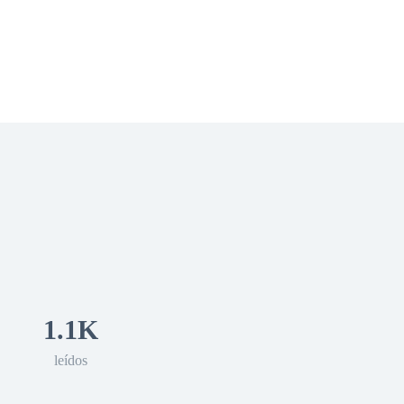
 Romance
Sci-Fi
Guerra
Otros
1.1K
leídos