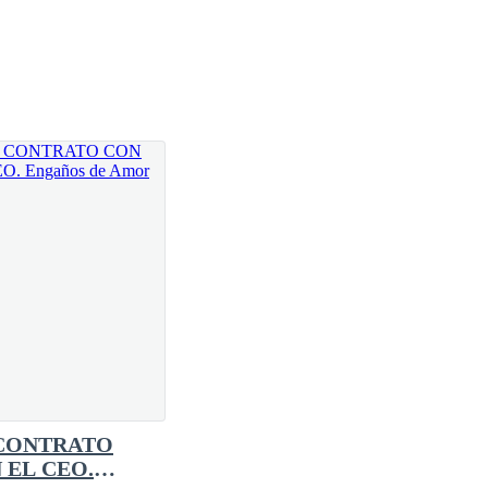
o dejando su templo a merced de ese saqueador que
CONTRATO
 EL CEO.