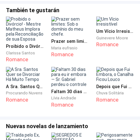
Mas dentro dela, algo nascia.
También te gustarán
Não era dor.
Um Vício Irresistível
Não era mágoa.
Guinevere Moore
Prazer sem limites: Sob o domínio do meu chefe.
Romance
Proibido o Divórcio! - Mestre Matheus Implora pela Reconciliação de sua Esposa
Maria eufrasio
Clarissa Santos
Romance
Era sede de vingança.
Romance
A Sra. Santos Quer se Divorciar Há Muito Tempo
Depois que Fui Embora, o Canalha Ficou Louco
Helena não lembrava como chegou em casa. Apenas
Faltam 30 dias para eu ir embora — Sr. Gabriel perdeu o controle
Procurando Nuvens
Chuva Solitária
entrou, esbaforida, como se fugisse de um incêndio.
Lívia Andrade
Romance
Romance
Romance
O rosto ainda ardia, os olhos marejados, o peito em
chamas.
Nuevas novelas de lanzamiento
Encontrou os pais na sala de estar. A mãe tricotava,
como se o mundo estivesse em paz. O pai lia o jornal