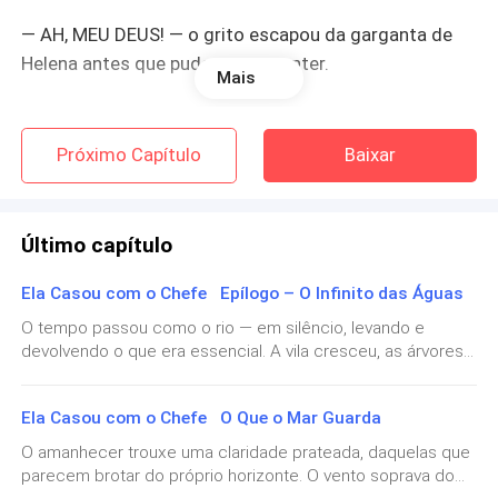
— AH, MEU DEUS! — o grito escapou da garganta de
Helena antes que pudesse se conter.
Mais
Gabriel empurrou Isadora, tentando cobrir a nudez
com uma almofada ridiculamente pequena. Isadora,
Próximo Capítulo
Baixar
por outro lado, apenas puxou o lençol do sofá e cobriu
os seios, olhando para Helena com os olhos
semicerrados. Sem culpa. Sem vergonha.
Último capítulo
— Você tá louca? Invadindo a casa dos outros desse
Ela Casou com o Chefe Epílogo – O Infinito das Águas
jeito? — Isadora resmungou, como se tivesse sido a
O tempo passou como o rio — em silêncio, levando e
ofendida.
devolvendo o que era essencial. A vila cresceu, as árvores
se multiplicaram, e a Casa das Águas tornou-se mais do
que um lugar: era memória viva. As crianças que um dia
Helena sentiu o mundo girar. As mãos tremiam, o
Ela Casou com o Chefe O Que o Mar Guarda
correram entre as estantes agora traziam seus próprios
estômago se revirava. Ela olhava para os dois, mas
filhos, e as histórias de Isadora e Rafael já não eram apenas
O amanhecer trouxe uma claridade prateada, daquelas que
nada fazia sentido.
lembradas — eram contadas como se fizessem parte da
parecem brotar do próprio horizonte. O vento soprava do
paisagem, como o som constante do rio ao fundo.Dizia-se