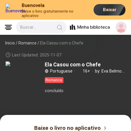
Buenovela
Baixar
Baixe o livro gratuitamente no
aplicativo
Minha biblioteca
Buscar...
Inicio /
Romance
/
Ela Casou com o Chefe
Last Updated: 2025-11-07
Ela Casou com o Chefe
Portuguese
·
16+
·
by: Eva Belmont
Romance
concluído
Baixe o livro no aplicativo