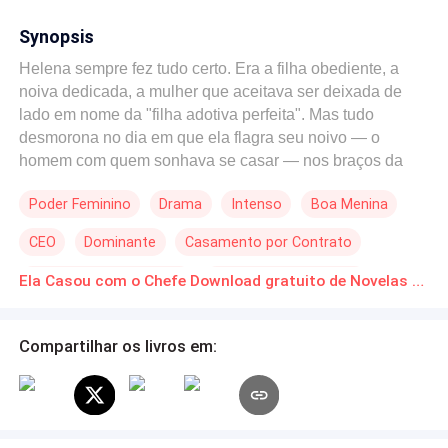
Synopsis
Helena sempre fez tudo certo. Era a filha obediente, a
noiva dedicada, a mulher que aceitava ser deixada de
lado em nome da "filha adotiva perfeita". Mas tudo
desmorona no dia em que ela flagra seu noivo — o
homem com quem sonhava se casar — nos braços da
irmã que ela sempre protegeu. Traída por quem mais
Poder Feminino
Drama
Intenso
Boa Menina
amava e humilhada pela própria família, Helena decide
que não vai chorar. Vai reagir. E sua vingança começa
CEO
Dominante
Casamento por Contrato
com uma proposta ousada: se casar com o homem mais
poderoso que conhece... seu chefe. Ele é frio, milionário
Casamento Relâmpago
Romance no Trabalho
Ela Casou com o Chefe Download gratuito de Novelas Online em PDF
e tem seus próprios segredos. Ela, uma mulher destruída
em reconstrução. O que começa como um acordo por
conveniência logo se transforma em algo muito mais
Compartilhar os livros em:
perigoso: sentimentos reais, planos inesperados e uma
guerra silenciosa contra o passado. Porque agora,
Helena não quer apenas justiça. Ela quer fazer todos
pagarem. Um por um.