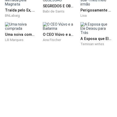
com uma xícara de café ao lado. Um retrato de falsa
SEGREDOS E OBSESSÃO
Traída pelo Ex, Mimada pela Magnata
Perigosamente sua - meu meio irmão
harmonia.
Babi de Sants
BNLabaig
Lisa
— Você sabia? — a voz de Helena cortou o ambiente
feito faca.
Uma noiva comprada
O CEO Viúvo e a Bailarina
A Esposa que Ele Deixou para Trás
Lili Marques
Ana Fischer
A mãe ergueu os olhos devagar. O pai dobrou o jornal
Temisan writes
com calma.
— Sabia do quê, Helena? — a mãe perguntou, com
aquela voz controlada que ela usava quando queria
fingir civilidade.
— Do Gabriel. Da Isadora. Dos dois transando como
se nada mais importasse! Vocês sabiam?!
O pai suspirou e se levantou.