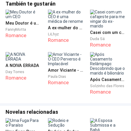
También te gustarán
Ela não era mais a garota da família Lopes que todos
podiam cuspir em seu rosto, ela era a esposa de
Silvio, a mulher mais amada por ele, e tinha confiança
Meu Doutor é um CEO
suficiente para enfrentar qualquer desprezo. Ela
A ex-mulher do CEO é uma médica de renome
FannyMotta
Casei com um cafajeste para me vingar do ex-marido
endireitou as costas e falou com confiança:
LiLhyz
Romance
Duda Sá
Romance
Romance
- Diogo, vim procurar o Sil.
Ou seja, ela queria que ele entrasse para informa-lo de
A NOIVA ERRADA
que ela queria vê-lo.
Amor Viciante - O CEO Perverso é Implacável
Day Torres
Paula Dias
Romance
Após Casamento Relâmpago: Descobrindo que o marido é bilionário
Romance
Mas Diogo apenas deu um riso zombeteiro, como se
Solzinho das Flores
Romance
estivesse a ridicularizando.
- Os convidados de hoje são muito importantes, e eu
Novelas relacionadas
também não consigo entrar em contato com o
senhor agora.