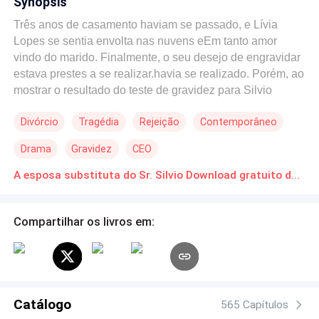
Synopsis
Três anos de casamento haviam se passado, e Lívia
Lopes se sentia envolta nas nuvens eEm tanto amor
vindo do marido. Finalmente, o seu desejo de engravidar
estava prestes a se realizar.havia se realizado. Porém, ao
mostrar o resultado do teste de gravidez para Silvio
Duarte, a resposta que recebeu foi um pedido de
Divórcio
Tragédia
Rejeição
Contemporâneo
divórcio:- Jamais permitirei que outra mulher carregue
meu filho!A mente dela ficou turbulenta:.- Por quê? -
Drama
Gravidez
CEO
Perguntou ela, com tristeza.O homem declarou com
firmeza:- Porque... Eu nunca te amei!Então nNa verdade,
A esposa substituta do Sr. Silvio Download gratuito de Novelas Online em PDF
ela se sentiu era a única tola neste mundo! Ela
aAcreditavaou que aquele homem era tão apaixonado
Compartilhar os livros em:
por ela, mas, na realidade, o que ele amava era apenas o
rosto semelhante entre ela e outra mulher!Sem mais
apegos, Lívia assinou imediatamente o acordo de
divórcio, decidida a nunca mais cruzar seu caminho!,
aPorém, aquele homem, que insistentemente a mandou
Catálogo
desaparecer, quepesar dele pedir insistentemente que
565 Capítulos