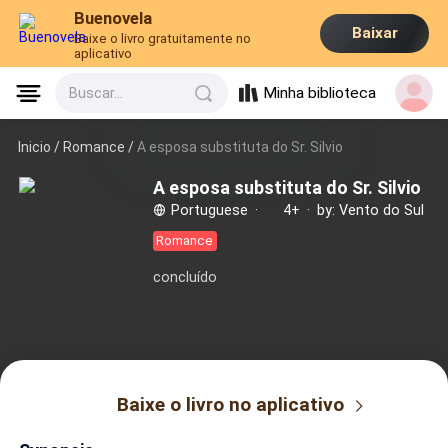
Buenovela
Baixar
Baixe o livro gratuitamente no
aplicativo
Minha biblioteca
Buscar...
Inicio /
Romance
/
A esposa substituta do Sr. Silvio
A esposa substituta do Sr. Silvio
Portuguese
·
4+
·
by: Vento do Sul
Romance
concluído
Baixe o livro no aplicativo