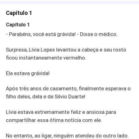
ela ficasse, repetindo incansavelmente:disse que não a
amava mais, enlouqueceu.- Lívia...Olhando para o túmulo
Capítulo 1
de sua amada esposa, ele finalmente percebeu que ela
já havia se tornado a coisa mais preciosa no seu
Capítulo 1
coração, algo inseparável e de valor inestimável.
- Parabéns, você está grávida! - Disse o médico.
Surpresa, Lívia Lopes levantou a cabeça e seu rosto
ficou instantaneamente vermelho.
Ela estava grávida!
Após três anos de casamento, finalmente esperava o
filho deles, dela e de Silvio Duarte!
Lívia estava extremamente feliz e ansiosa para
compartilhar essa ótima notícia com ele.
No entanto, ao ligar, ninguém atendeu do outro lado.