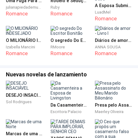
Uma Fuga Para o Paraíso
Rodeio e Sedução
A Esposa Submissa e a Babá
A atitude firme de Diogo fez Lívia tremer em seu
julianapiedademuniz
Ruby
LuadMel
Romance
Romance
coração. Ela não pôde deixar de morder os lábios. Ela
Romance
percebeu quase intuitivamente que essa festa... Tinha
algo de errado.
O MILIONÁRIO INDESEJADO
O segredo Do Escritor Bonitão
Diários de amor - Livro I
Diogo só podia estar recusando-a assim por causa da
Izabella Mancini
RMoore
ANNA SOUSA
Romance
Romance
Romance
ordem de Silvio.
Olhando para Casa Serena, onde ela havia entrado
Nuevas novelas de lanzamiento
inúmeras vezes e agora estava completamente
excluída, a sensação de pânico emergiu novamente
nos olhos de Lívia, e ela de repente não ousou entrar!
DESEJO INSACIÁVEL
Sol Rodrigues
Da Casamenteira a Esposa de Livingston
Presa pelo Assassinato do Meu Marido Bilionário
Embora o casamento dela com Silvio tivesse
Escritora Palacio
Maerley Oliveira
começado às pressas, e mesmo no dia em que ele foi
pedir a sua mão na família Lopes, eles se conheceram
pela primeira vez, durante os três anos de casamento,
Marcas de uma Noite