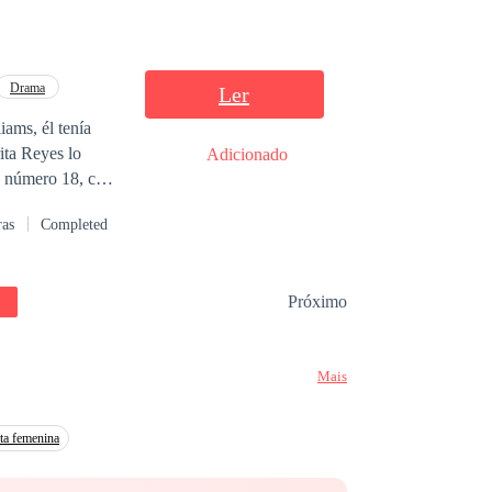
Drama
Ler
ita Reyes lo
Adicionado
 prohibido para
ras
Completed
morado de su peor
Próximo
Mais
ta femenina