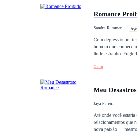
Romance Proi
Sandra Rummer
Açã
Gravidez
Arrepe
Com depressão por ter 
homem que conhece no 
lindo estranho. Fugind
Segue em frente sem q
Outro
a virada do ano, tem 
passado complexo e ob
Emily e Okan é o ponto
Meu Desastro
e emocionais moldam o
impacto das decisões i
leitor imerso na jorna
Jaya Pereira
Até onde você estaria disposto a i
relacionamentos que nã
nova paixão — mesmo com u
vaga pelas ruas da pac