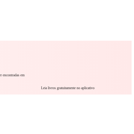
omance
Sci-Fi
Guerra
Outro
er encontradas em
Leia livros gratuitamente no aplicativo