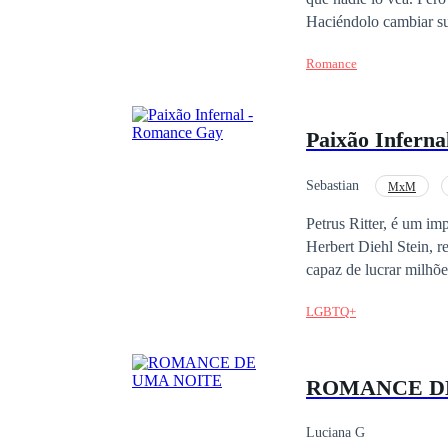
Haciéndolo cambiar su mundo sin ima
inocente y huérfana. A
Romance
Brany será capaz de c
muy pichurra para sus 
Paixão Infern
Sebastian
MxM
Vingança
CEO
Petrus Ritter, é um i
Herbert Diehl Stein, 
capaz de lucrar milhõ
presidência da Mallma
LGBTQ+
Angelina, mãe de Saym
rápido possível alguém
usar uma ferramenta a
ROMANCE D
empresário. Formado e
para o aglomerado de R
Nebrava, onde toda a r
Luciana G