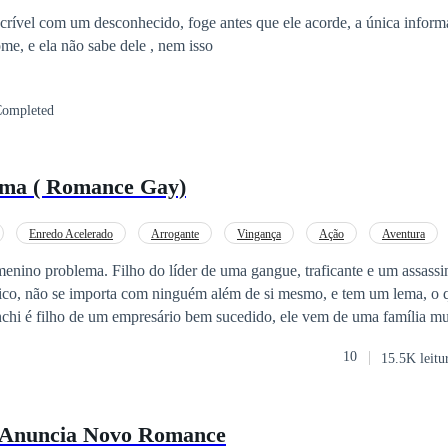
sconfortos e atritos. Porém, logo se aliam e o desejo infernal de conqu
sunto é voltado para o amor. Sensações prazerosas são mais eficazes q
dela, é seu primeiro nome, e ela não sabe dele , nem isso
mparado a luxúria e devassidão. E quando face e cara são descoberta
mpletar sua vingança.
ompleted
ema ( Romance Gay)
Enredo Acelerado
Arrogante
Vingança
Ação
Aventura
enino problema. Filho do líder de uma gangue, traficante e um assassi
rico, não se importa com ninguém além de si mesmo, e tem um lema, o qu
s querem. Notas excelentes, comportamento impecável e um futuro brilhante. 
10
15.5K leitu
aixonado por Nicholas Smith. Um menino sem papas na língua e sem o 
dadeiro menino problema. Agora ele tem que evitar ao máximo chegar
o reage até o som da sua voz. Nicholas tinha se tornado sua obsessão prefe
a Anuncia Novo Romance