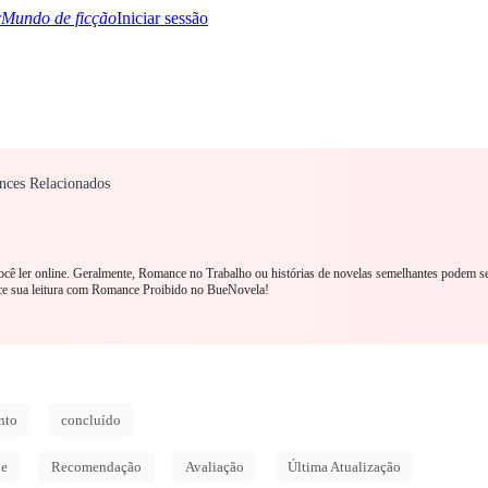
Mundo de ficção
Iniciar sessão
ces Relacionados
TQ+
YA/TEEN
Paranormal
Mistério/Thriller
Oriental
Jogos
História
MM R
ocê ler online. Geralmente, Romance no Trabalho ou histórias de novelas semelhantes podem s
e sua leitura com Romance Proibido no BueNovela!
nto
concluído
de
Recomendação
Avaliação
Última Atualização