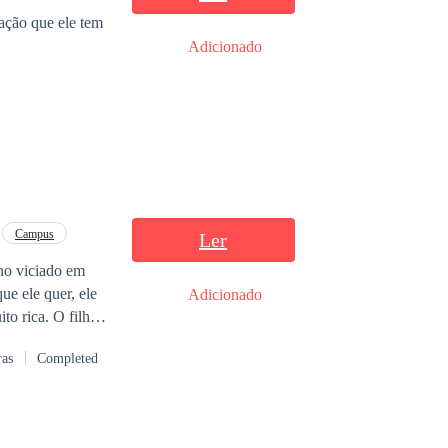
istar tudo, torna-
ue o controle e o
Adicionado
s, Saymon se une
Campus
Ler
no viciado em
e ele quer, ele
Adicionado
O único
ras
Completed
mínimo
 perto dele,
rida. Livro