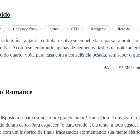
bido
o
Contemporâneo
Intenso
CEO
Inteligente
Rebelde
ndimento
sido traída, a garota certinha resolve se embebedar e passar a noite co
bar. Acorda se lembrando apenas de pequenos flashes da noite anterio
o do quarto, volta para casa com a consciência pesada, sem saber o qu
uerer pensar muito sobre essa situação. Na ida até a casa de sua amiga
9.9
195.6K leitu
uma baita surpresa... Paralelamente, conhecemos Okan, um homem tur
rigações culturais que entram em conflito com seus desejos pessoais. O
 de partida para uma história cheia de reviravoltas, onde o destino, os 
so Romance
s caminhos de ambos. O enredo aborda temas como tradições, liberdad
mpulsivas. Com capítulos bem estruturados e narrativas alternadas, o l
da emocional dos personagens principais.
r para esquecer um grande amor? Hana Fiore é uma garota frustrada com
o deram certo. Para esquecer "o cara errado", ela tenta, a todo custo, 
m histórico de finais fracassados atormentando sua mente elétrica. Estressada, 
ata Marjorie, somente para encontrar com a última pessoa que ela queri