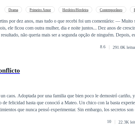
Drama
Primeiro Amor
Herdeiro/Herdeira
Contemporâneo
to por Contrato
or dez anos, mas tudo o que recebi foi um comentário: — Muito sem graça, não
ois, ele ficou com outra mulher, dia e noite juntos... Dez anos de cresc
resultado, não queria mais ser a segunda opção de ninguém. Depois, e
meio da noite, Sebastião bateu à minha porta: — Carolinha... — Sr. Ma
8.6
291.0K leitu
ebastião cambaleou e cuspiu sangue na minha frente... Pouco depois, vi
al, ele disse: “ Algumas pessoas, quando perdidas, são para sempre. O f
nflicto
ca que ela vai se amar para sempre. Então, ame e valorize enquanto po
nunca pensó experimentar. Sin embargo, los secretos son capaces de
ateo enfrentar los conflictos de un amor que está
10
22.3K lei
un poco lejos de la perfección?