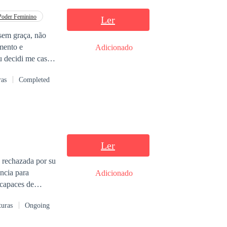
Poder Feminino
Ler
imento e
Adicionado
u decidi me casar
rtins, alguma
ras
Completed
 o post de
ato de ela se
de.”
Ler
Adicionado
turas
Ongoing