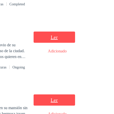
ras
Completed
e longe, deveria
rou. No entanto,
por ver a
Ler
ovio de su
Adicionado
turas
Ongoing
raerá matrimonio
Ler
en su mansión sin
y hermosa joven.
Adicionado