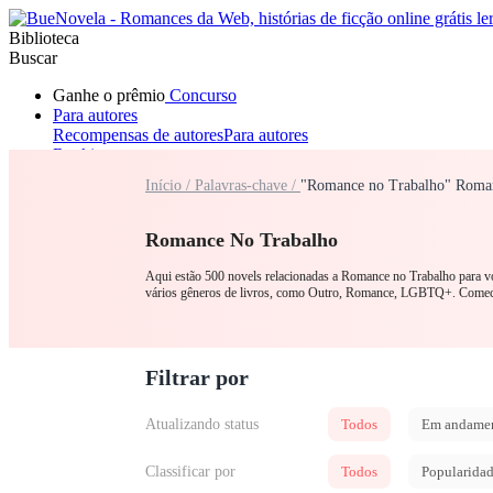
Biblioteca
Buscar
Ganhe o prêmio
Concurso
Para autores
Recompensas de autores
Para autores
Ranking
Navegar
Início /
Palavras-chave /
"Romance no Trabalho" Roman
Novelas
Contos Curtos
Todos
Romance
Lobisomem
Máfia
Sistema
Fantasia
Urbano
LGB
Romance No Trabalho
Aqui estão 500 novels relacionadas a Romance no Trabalho para v
vários gêneros de livros, como Outro, Romance, LGBTQ+. Comec
Filtrar por
Atualizando status
Todos
Em andame
Classificar por
Todos
Popularida