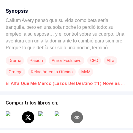
Synopsis
Callum Avery pensó que su vida como beta sería
tranquila, pero en una sola noche lo perdió todo: su
empleo, a su esposa… y el control sobre su cuerpo. Una
aventura con un alfa dominante lo cambió para siempre.
Porque lo que debía ser solo una noche, terminó
despertando algo que Callum no sabía que llevaba
Drama
Pasión
Amor Exclusivo
CEO
Alfa
dentro: su mutación a omega. Decidido a empezar de
nuevo, acepta un trabajo en una firma de inversiones de
Omega
Relación en la Oficina
MxM
alto nivel. Lo que no esperaba era reencontrarse con él:
Dominick Delacroix, su nuevo jefe… y el alfa que lo
Aventura de Una Noche
El Alfa Que Me Marcó (Lazos Del Destino #1) Novelas Online Descarga gratuita de PDF
marcó. Ahora, unidos por un vínculo imposible de romper,
Dominick lucha por contener sus impulsos mientras
Callum intenta negar el deseo que lo consume. Sin
Comparitr los libros en:
embargo, algunas mordidas no se olvidan y hay alfas que
no sueltan a quienes han marcado. . . Serie Lazos Del
Destino: 0.5. XXX 1. El Alfa Que Me Marcó 2. La
Obsesión Del Alfa 3. Abandonado Por El Alfa 4. XXXX