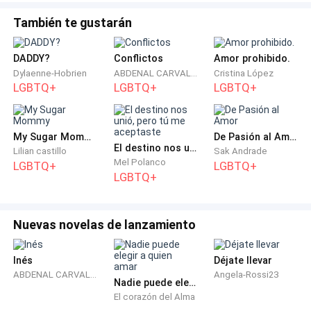
lo que les viniera en gana solo porque el sistema los
También te gustarán
favorecía.
DADDY?
Conflictos
Amor prohibido.
Callum se negó rotundamente, pero no esperaba que
Dylaenne-Hobrien
ABDENAL CARVALHO
Cristina López
su jefe lo amenazara.
LGBTQ+
LGBTQ+
LGBTQ+
—O te acuestas conmigo o te despido, Callum —le
había dicho Philip esa misma tarde—. Si te soy
My Sugar Mommy
De Pasión al Amor
El destino nos unió, pero tú me aceptaste
Lilian castillo
Sak Andrade
sincero, la mejor opción es la primera. Puedes tenerlo
Mel Polanco
LGBTQ+
LGBTQ+
todo, y… no te preocupes por tu pareja. Si me lo
LGBTQ+
permites, puedo tenerlos a ambos. Seríamos felices
los tres.
Nuevas novelas de lanzamiento
La idea era descabellada, repulsiva, como salida de
Inés
Déjate llevar
una pesadilla. Callum, por supuesto, se negó. Y eso le
ABDENAL CARVALHO
Angela-Rossi23
costó el trabajo, pero ese no fue el único golpe que el
Nadie puede elegir a quien amar
día le tenía preparado.
El corazón del Alma