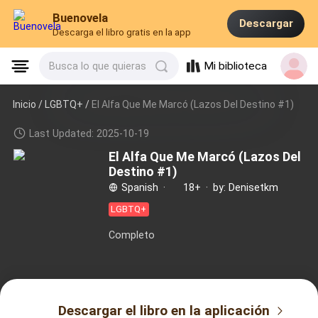
Buenovela
Descargar
Descarga el libro gratis en la app
Mi biblioteca
Busca lo que quieras
Inicio /
LGBTQ+
/
El Alfa Que Me Marcó (Lazos Del Destino #1)
Last Updated: 2025-10-19
El Alfa Que Me Marcó (Lazos Del
Destino #1)
Spanish
·
18+
·
by: Denisetkm
LGBTQ+
Completo
Descargar el libro en la aplicación