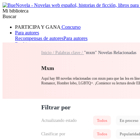
Mi biblioteca
Buscar
PARTICIPA Y GANA
Concurso
Para autores
Recompensas de autores
Para autores
Ranking
Navegar
Inicio /
Palabras clave /
"mxm" Novelas Relacionadas
Novelas
Cuentos Cortos
Todos
Romance
Hombre lobo
Mafia
Sistema
Fantasía
Urbano
LG
Mxm
Aquí hay 88 novelas relacionadas con mxm para que las lea en líne
Romance, Hombre lobo, LGBTQ+. ¡Comience su lectura desde Ell
Filtrar por
Actualizando estado
Todos
En proceso
Clasificar por
Todos
Popularida