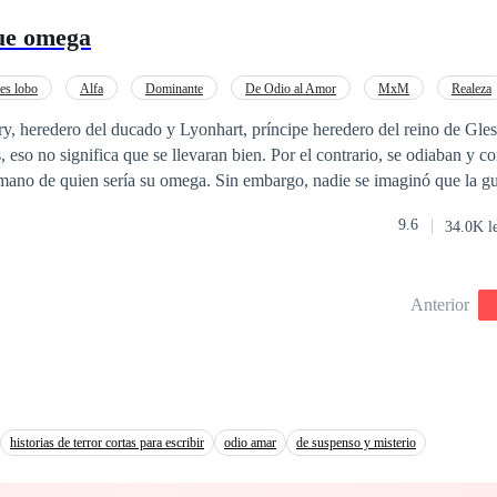
 Olson un “ogro” dominante Un hombre que por fuera parece un prínci
ue omega
s espinas y otro con apariencia de ogro, pero en su interior es suave c
reja destinada? Uno con sus pétalos y el otro con sus espinas ¿quién es la r
s lobo
Alfa
Dominante
De Odio al Amor
MxM
Realeza
ry, heredero del ducado y Lyonhart, príncipe heredero del reino de Gless
, eso no significa que se llevaran bien. Por el contrario, se odiaban y c
mano de quien sería su omega. Sin embargo, nadie se imaginó que la gue
el Reino. Y que cinco años después, cuando Lyonhart volviera encontra
9.6
34.0K l
stado no como alfa, sino como el omega más cotizado y poderoso de la 
o eso pensaba hasta que, tras un secuestro y un celo provocado, termi
Ahora tendrán que ingeniárselas para arreglar el problema
Anterior
omo compañeros, intentando no matarse en el proceso y evitando la luj
historias de terror cortas para escribir
odio amar
de suspenso y misterio