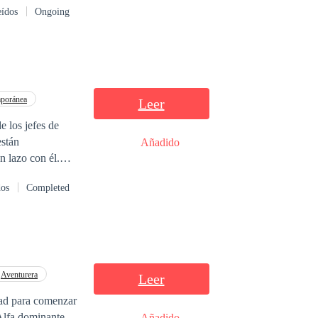
eídos
Ongoing
poránea
Leer
 los jefes de
Añadido
 en esta historia.
dos
Completed
Aventurera
Leer
dad para comenzar
Añadido