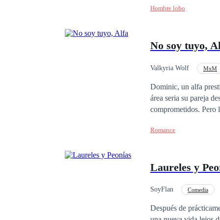
Hombre lobo
No soy tuyo, A
Valkyria Wolf
MxM
Relación en la Oficina
Dominic, un alfa pres
área seria su pareja destinada, un jo
comprometidos. Pero lo peor, es que Aidan dice ser beta y no tiene ningún interés en formar un lazo con él.
Solo que Dominic no es
Romance
Avisa: Esta obra es 
Laureles y Peo
SoyFlan
Comedia
Malentendido
Re
Después de prácticame
una nueva vida lejos de ellos. Pero al tratar de vivir monótonamente, llama la at