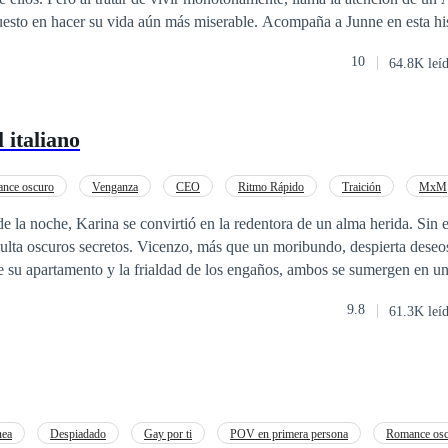
u vida aún más miserable. Acompaña a Junne en esta historia repleta de
ra ver si él finalmente encontrará un lugar a donde pertenecer y ser amado. *
10
64.8K leí
nas sexualmente explícitas y contenido para adultos que puede consider
os lectores, también incluye escenas de abuso y autolesión. Se recomie
 italiano
nce oscuro
Venganza
CEO
Ritmo Rápido
Traición
MxM
ón
e la noche, Karina se convirtió en la redentora de un alma herida. Sin 
ulta oscuros secretos. Vicenzo, más que un moribundo, despierta deseo
os muros se elevan, la obsesión de Vicenzo se torna una maldición. ¿Podrá Karina
9.8
61.3K leí
 de su oscuro pasado, o sucumbirá a la seducción de un mafioso obsesio
nea
Despiadado
Gay por ti
POV en primera persona
Romance os