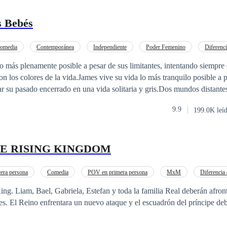
s Bebés
omedia
Contemporánea
Independiente
Poder Femenino
Diferenc
o más plenamente posible a pesar de sus limitantes, intentando siempre 
on los colores de la vida.James vive su vida lo más tranquilo posible a p
ar su pasado encerrado en una vida solitaria y gris.Dos mundos distant
, él es la noche, y sus tesoros serán la tierra a la que ambos sobrecogen 
9.9
199.0K leí
es solamente el dueño del lugar. No puede ser tan malo.
HE RISING KINGDOM
era persona
Comedia
POV en primera persona
MxM
Diferencia
ontar nuevos retos y
s. El Reino enfrentara un nuevo ataque y el escuadrón del príncipe deb