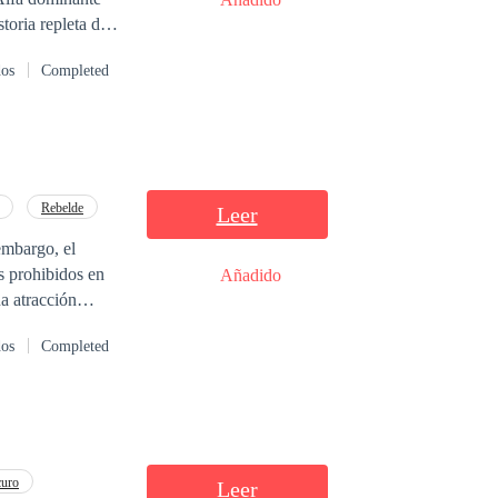
* Esta
dos
Completed
arse ofensivo o
nda a discreción
Rebelde
Leer
embargo, el
s prohibidos en
Añadido
dos
Completed
nado?
curo
Leer