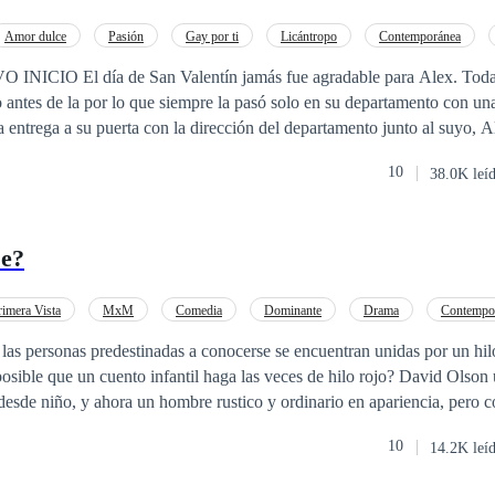
s, cuartetos sin complejos y voyeurismo… porque a veces es más excita
Amor dulce
Pasión
Gay por ti
Licántropo
Contemporánea
ferencia de Edad
dable para Alex. Todas sus novias
su departamento con una botella de a su
 entrega a su puerta con la dirección del departamento junto al suyo, A
peraba encontrar un chico de cabello dorado y ojos de ángel del otro lado. ¿
10
38.0K leí
tra vez?
se?
imera Vista
MxM
Comedia
Dominante
Drama
Contempo
las personas predestinadas a conocerse se encuentran unidas por un hilo
sible que un cuento infantil haga las veces de hilo rojo? David Olson 
 desde niño, y ahora un hombre rustico y ordinario en apariencia, pero 
que ha estado en busca de aquella “rosa” única que lo enamore, conoce
10
14.2K leí
o” lleno de espinas en su interior. Liam Maxwell tuvo un cambio import
 nunca le han gustado como pareja los niños ricos o el típico príncipe az