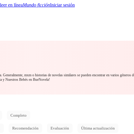
Mundo ficción
Iniciar sesión
BTQ+
YA/TEEN
Paranormal
Misterio/Thriller
Oriental
Juegos
Historia
MM
a. Generalmente, mxm o historias de novelas similares se pueden encontrar en varios géneros d
a y Nuestros Bebés en BueNovela!
Completo
d
Recomendación
Evaluación
Última actualización