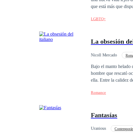
que está más que dispuesto en hacer s
secretos y artimañas, pa
LGBTQ+
historia contiene esce
perturbador para algun
del lector.**
La obsesión del
Nicoll Mercado
Roma
Chico malo
Pasi
Bajo el manto helado d
hombre que rescató oc
ella. Entre la calidez de su apartamento y la frialdad de los engaños, ambos se sumergen en una atracción
peligrosa. A medida que l
Romance
escapar de las garras
Fantasías
Uranious
Contemporá