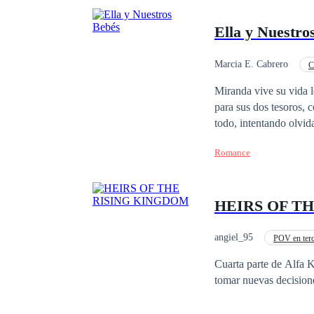
Ella y Nuestro
Marcia E. Cabrero
C
Embarazo
MxM
Miranda vive su vida l
para sus dos tesoros, c
todo, intentando olvid
espacio. Ella es el día
Romance
una simple mesera, él 
HEIRS OF T
angiel_95
POV en terc
Cuarta parte de Alfa King. Liam, Bael, Gabriela, Estefan y toda la familia Real deberán afr
tomar nuevas decisione