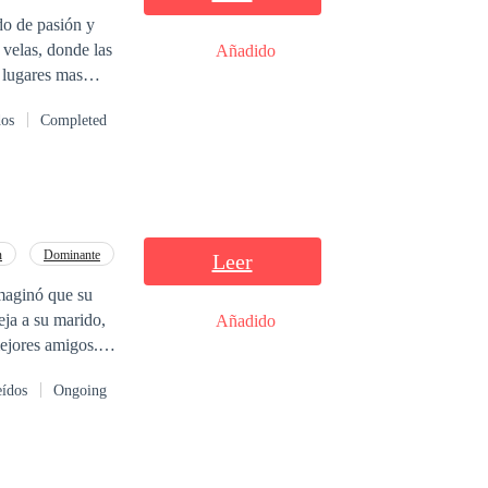
do de pasión y
s velas, donde las
Añadido
s lugares mas
cturnos y a vivir
dos
Completed
 la conexión
do más sugestivo
n
Dominante
Leer
eja a su marido,
Añadido
mejores amigos.
eídos
Ongoing
s poderosos. Una
pertenezca solo a