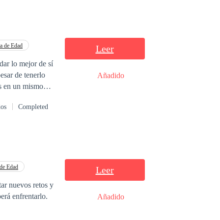
ia de Edad
Leer
dar lo mejor de sí
esar de tenerlo
Añadido
es en un mismo
y protegen.Ella es
dos
Completed
 de Edad
Leer
erá enfrentarlo.
Añadido