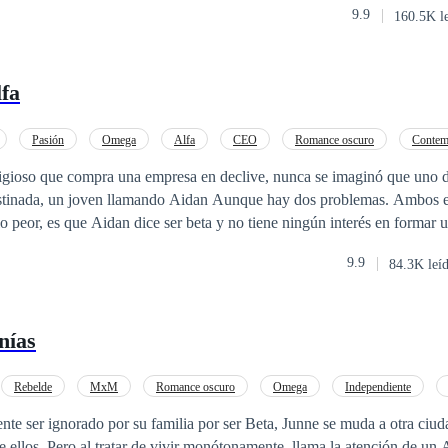
9.9
160.5K l
lfa
Pasión
Omega
Alfa
CEO
Romance oscuro
Contem
Diferencia de Edad
tigioso que compra una empresa en declive, nunca se imaginó que uno de
ven llamando Aidan Aunque hay dos problemas. Ambos están
 tan fácil de evadir cuando encuentra lo suyo y descubrirá que está mal
9.9
84.3K leí
una Adaptación BxB de Yomega.
nías
Rebelde
MxM
Romance oscuro
Omega
Independiente
chazo
nte ser ignorado por su familia por ser Beta, Junne se muda a otra ciu
ención de un Alfa dominante