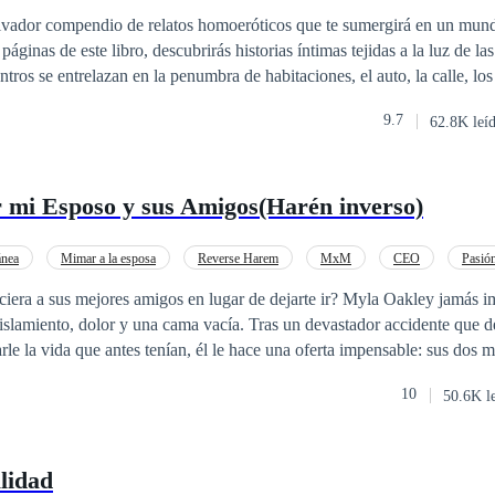
MxM
tivador compendio de relatos homoeróticos que te sumergirá en un mun
páginas de este libro, descubrirás historias íntimas tejidas a la luz de la
tros se entrelazan en la penumbra de habitaciones, el auto, la calle, lo
to es una exploración sensorial, una invitación a desentrañar secretos no
9.7
62.8K leí
tivadoras fantasías. De la mano del autor, sumérgete en este viaje donde
n elegancia y sensualidad en cada palabra, llevándote a explorar el la
a.
 mi Esposo y sus Amigos(Harén inverso)
nea
Mimar a la esposa
Reverse Harem
MxM
CEO
Pasió
s mejores amigos en lugar de dejarte ir? Myla Oakley jamás imaginó que su
aislamiento, dolor y una cama vacía. Tras un devastador accidente que d
le la vida que antes tenían, él le hace una oferta impensable: sus dos 
re han sido más que amigos… para él, y pronto, para ella. Atrapada en su mundo,
10
50.6K l
dida entre la lealtad y el anhelo, la ternura y la tentación. Tres hombre
xión que difumina todos los límites que creía tener. Pero un deseo tan intenso no
encias, porque alguien la observa. Y no se detendrá hasta que Myla le 
lidad