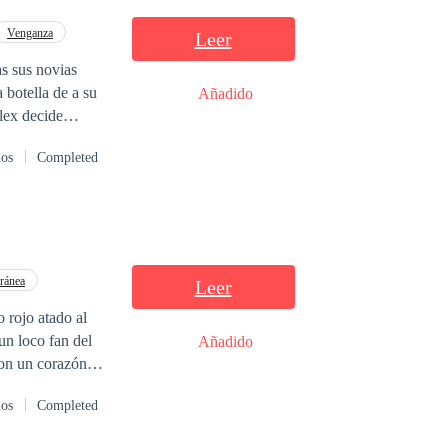
nte simplemente
Venganza
Leer
Añadido
lex decide
Es el
dos
Completed
ránea
Leer
 rojo atado al
un loco fan del
Añadido
con un corazón
rá a Liam
dos
Completed
ante en su vida
ul, a pesar de ser