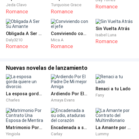
Jeda Clavo
Turquoise Grace
Romance
Sus amigas, mientras tanto, seguían presionando. En
Romance
Romance
el siguiente almuerzo Lucía bromeó: “Entonces,
¿cómo va el chico de la piscina? ¿Lo has invitado a
Sin Vuelta Atrás
una de nuestras tardes?” “No es un chico”, espetó
Obligada A Ser Su Amante
Conviviendo con el jefe
Isabel Luna
Daly3210
Mica A
Romance
Camila antes de poder detenerse.
Romance
Romance
“¿Ah?” Mariela sonrió con sorna. “Camila, te estás
sonrojando.”
Nuevas novelas de lanzamiento
Lo decían en broma, pero dolía. No sabían lo sola que
se sentía la casa cuando Daniel estaba ausente, lo
Renaci a tu Lado
La esposa gorda quiere un divorcio.
Ardiendo Por El Padre De Mi mejor Amiga
Fany
perfunctorio que se habían vuelto sus noches cuando
Charles
Amaya Evans
él estaba en casa. No sabían lo duro que había
intentado ser la esposa perfecta. La presión crecía
como una tormenta: su propio deseo, la curiosidad de
Matrimonio Por Contrato Una Esposa de Mentira
Encadenada a su odio, ataduras del corazón
La Amante por Contrato del Multimillonario
sus amigas, la sensación de una línea que temía y a la
Yingiola
Carlay
Lummy
que se sentía atraída a cruzar.