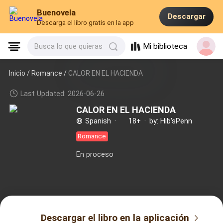
Buenovela
Descargar
Descarga el libro gratis en la app
Mi biblioteca
Busca lo que quieras
Inicio /
Romance
/
CALOR EN EL HACIENDA
Last Updated: 2026-06-26
CALOR EN EL HACIENDA
Spanish
·
18+
·
by: Hib'sPenn
Romance
En proceso
Descargar el libro en la aplicación