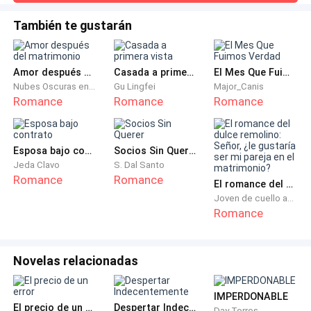
profundizó brevemente, fue apasionado pero contenido por
Mientras él se arrodillaba junto al filtro, ella intentó
el entorno abierto. Cuando se separaron, Camila buscó en
También te gustarán
charlar sobre su pasado.
su rostro. «Sea lo que sea, Alejandro… recuerda las reglas
que estableciste. Honestidad donde importa».La culpa le
retorció el pecho.
“¿Jugaste deportes?” preguntó.
Amor después del matrimonio
Casada a primera vista
El Mes Que Fuimos Verdad
Nubes Oscuras en Retorno
Gu Lingfei
Major_Canis
“Fútbol”, dijo él. “Nivel universitario. La rodilla falló.
Romance
Romance
Romance
Este trabajo me mantiene en movimiento.” “Qué
desperdicio”, murmuró ella. “Debes extrañarlo.” “A
Esposa bajo contrato
Socios Sin Querer
veces”, dijo él encogiéndose de hombros. “Pero no se
Jeda Clavo
S. Dal Santo
puede vivir en el pasado.”
Romance
Romance
El romance del dulce remolino: Señor, ¿le gustaría ser mi pareja en el matrimonio?
Joven de cuello azul
Ella observó los músculos de sus antebrazos
Romance
flexionados mientras trabajaba. Sintiendo un aleteo
de culpa, prometió que no sería como sus amigas,
Novelas relacionadas
persiguiendo distracciones. Sin embargo, ahí estaba,
a solas con él, el aire entre ellos espeso de cloro y
algo no dicho.
IMPERDONABLE
El precio de un error
Despertar Indecentemente
Day Torres