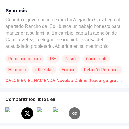
Synopsis
Cuando el joven peón de rancho Alejandro Cruz llega al
apartado Rancho del Sol, busca un trabajo honesto para
mantener a su familia. En cambio, capta la atención de
Camila Vélez, la elegante e inquieta esposa del
acaudalado propietario. Aburrida en su matrimonio
distante, Camila comienza a inventar razones para llamar
Romance oscuro
18+
Pasión
Chico malo
al fuerte y callado exatleta. Lo que empieza como
miradas prolongadas junto a la piscina pronto se
Hermoso
Infidelidad
Erótico
Relación Retorcida
enciende en algo mucho más peligroso. Los momentos
robados se vuelven ardientes e imprudentes, arrastrando
CALOR EN EL HACIENDA Novelas Online Descarga gratuita de PDF
a Alejandro a un mundo de placer prohibido que él sabe
que podría costarle todo. Pero los deseos de Camila no
Comparitr los libros en:
se detienen en ella. Cuando su audaz amiga divorciada
Lucía capta un indicio del secreto, el calor sube aún más.
Alejandro pronto se encuentra atrapado entre dos
mujeres seductoras que anhelan su toque, su fuerza y la
intensa satisfacción que solo él puede brindarles.