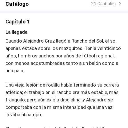
Catálogo
Entonces, la hermosa hija de Camila en edad
21 Capítulos
universitaria, Suzie, regresa a casa inesperadamente. Un
solo vistazo a la pasión oculta que se desarrolla es
Capítulo 1
suficiente para encender su propia peligrosa curiosidad.
Esa misma noche, se desliza entre las sombras y busca a
La llegada
Alejandro, hambrienta por experimentar el mismo fuego
Cuando Alejandro Cruz llegó a Rancho del Sol, el sol
por sí misma. En la tranquila oscuridad del desierto, las
apenas estaba sobre los mezquites. Tenía veinticinco
líneas se difuminan, los secretos se multiplican y la
años, hombros anchos por años de fútbol regional,
tentación se vuelve imposible de resistir. Pero en un
rancho donde hay ojos por todas partes, ¿cuánto tiempo
con manos acostumbradas tanto a un balón como a
pueden permanecer ocultos tales deseos explosivos? Un
una pala.
paso en falso, una puerta sin llave, y todo el mundo de
placer y mentiras podría derrumbarse. Una historia
Una vieja lesión de rodilla había terminado su carrera
ardiente de lujuria, riesgo y anhelos prohibidos
atlética; el trabajo en el rancho era más estable, más
ambientada contra el sol del alto desierto donde la pasión
tranquilo, pero aún exigía disciplina, y Alejandro se
quema más caliente que el peligro que se acerca.
comportaba con la misma intensidad que una vez
llevaba al campo.