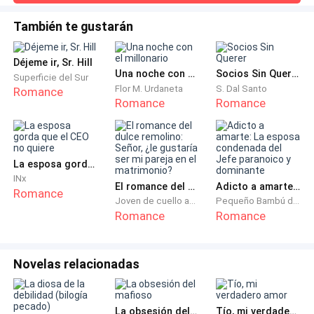
Es bueno. Siempre lo fue.
la grabación de Daniel.Cuatro páginas.Cuando levanto el boli
son las dos. Tengo veinte años en una línea de tiempo.Y
También te gustarán
tengo un hueco.Seis meses. Hace cuatro años. De marzo a
Eso también lo odio.
septiembre. Nada. Ni un papel nuevo contra mi madre. Ni
Déjeme ir, Sr. Hill
«Vargas.»
Una noche con el millonario
Socios Sin Querer
Superficie del Sur
Flor M. Urdaneta
S. Dal Santo
Romance
Romance
Romance
Mi apellido. No mi nombre. El cambio es mínimo, pero
lo noto. En tres minutos pasé de Elena a Vargas. De lo
personal a lo profesional. Como si ya hubiera decidido
cómo va a ser esto entre nosotros.
La esposa gorda que el CEO no quiere
INx
El romance del dulce remolino: Señor, ¿le gustaría ser mi pareja en el matrimonio?
Adicto a amarte: La esposa condenada del Jefe paranoico y dominante
Romance
Levanto la vista.
Joven de cuello azul
Pequeño Bambú de la Familia Gu
Romance
Romance
«El proyecto Aldana.» Lo dice delante de todos. Sin
preguntar. «Es tuyo. Empezamos mañana.»
Novelas relacionadas
Para los demás es solo una asignación. Normal. El
jefe nuevo elige a su mejor abogada para el caso más
La obsesión del mafioso
Tío, mi verdadero amor