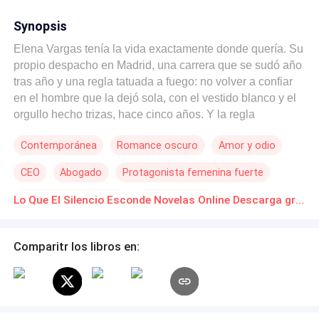
Synopsis
Elena Vargas tenía la vida exactamente donde quería. Su
propio despacho en Madrid, una carrera que se sudó año
tras año y una regla tatuada a fuego: no volver a confiar
en el hombre que la dejó sola, con el vestido blanco y el
orgullo hecho trizas, hace cinco años. Y la regla
funcionaba. Hasta que dejó de hacerlo. Porque ese
Contemporánea
Romance oscuro
Amor y odio
hombre acaba de comprar la firma donde ella trabaja. Y
ahora está en su despacho, mirándola como si cinco
CEO
Abogado
Protagonista femenina fuerte
años no fueran nada. Como su nuevo jefe. Marcos
Villanueva no se fue porque fuera un cobarde. Se fue
Segunda Oportunidad
Verdad Oculta
Lo Que El Silencio Esconde Novelas Online Descarga gratuita de PDF
porque Víctor Aldana, un tipo con demasiado poder y
Reencuentro de Amantes
cero escrúpulos, le puso una pistola en la mesa: o
desapareces, o la familia de Elena paga. Así que pagó.
Comparitr los libros en:
Con su silencio. Con su ausencia. Durante cinco años
enteros. Ahora ha vuelto. Porque Aldana también volvió.
Y esta vez la amenaza va directa a Elena. Obligados a
trabajar codo a codo en el mismo caso, Elena y Marcos