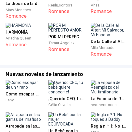
grande.
La diosa de la debilidad (bilogía pecado)
RenliEscritora
Ahsa
Mary Meneses
Romance
Romance
Romance
Yo veo otra cosa.
HARMONÍA
Le aguanto la mirada lo justo —tres segundos, un
POR MI PERFECTO AMOR
Ariadna Queen
asentimiento, cero emoción que no sea profesional—
De la Calle al Altar: Mi Salvador, Mi Esposo​​
Tamar Angelsx
Romance
y vuelvo a mis notas.
Mila Mercado
Romance
Romance
«Por supuesto», digo.
Nuevas novelas de lanzamiento
Dos palabras. Las más caras que he dicho en mi vida.
La reunión termina veinte minutos después.
Como escapar de un tirano
¡Querido CEO, tu bebé quiere conocerte!
La Esposa de Reemplazo del Multimillonario
Fany
Célia Oliveira
heatherstories
Salgo la primera. Pasillo. Ascensor. Pulso el botón de
mi planta y me quedo mirando las puertas cerradas.
Suelto el aire. Despacio, controlado. Ese tipo de
Atrapada en las garras del mafioso
Regla n.º 1: No toques a Daddy
respiración que aprendes cuando llevas años siendo
Un Bebé con la mujer EQUIVOCADA