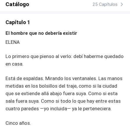
empiezan a tirar del hilo. Y lo que sale no es solo un
Catálogo
25 Capítulos
cliente turbio. Víctor lleva décadas moviendo los hilos:
chantaje, fraude, secretos enterrados. Secretos que
Capítulo 1
salpican al padre de Elena, que manchan la traición de
su mejor amiga, y que destapan una verdad sobre su
El hombre que no debería existir
propia vida que nadie se atrevió a contarle. Entre
ELENA
portazos y miradas que queman, entre el no te soporto y
el no he dejado de quererte, Elena tiene que decidir algo
Lo primero que pienso al verlo: debí haberme quedado
imposible: si el amor que sobrevivió cinco años de
silencio puede sobrevivir también a todo lo que ese
en casa.
silencio escondía. Y Marcos tiene que tragarse la lección
más dura de todas: que proteger a alguien sin preguntarle
Está de espaldas. Mirando los ventanales. Las manos
no es amor. Es otra forma de romperla.
metidas en los bolsillos del traje, como si la ciudad
que se extiende allá abajo fuera suya. Como si esta
sala fuera suya. Como si todo lo que hay entre estas
cuatro paredes —yo incluida— ya le perteneciera.
Cinco años.