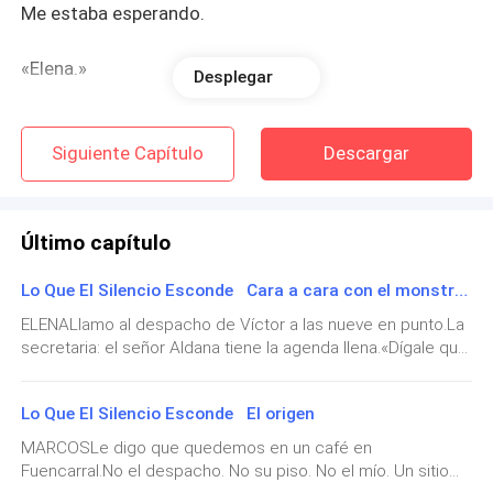
Me estaba esperando.
«Elena.»
Desplegar
Mi nombre en su boca.
Siguiente Capítulo
Descargar
Hay gente que cuando dice tu nombre te lo devuelve
intacto. Y hay gente que lo dice como si siempre les
hubiera pertenecido. Marcos Villanueva siempre fue
Último capítulo
de los segundos. Cinco años no han cambiado eso.
Lo Que El Silencio Esconde Cara a cara con el monstruo
«Señor Villanueva.» Le tiendo la mano. Firme.
ELENALlamo al despacho de Víctor a las nueve en punto.La
Profesional. El tipo de apretón que grita no me
secretaria: el señor Aldana tiene la agenda llena.«Dígale que
Elena Vargas quiere verle. Que tengo información sobre la
afectas sin que nadie en esta sala pueda demostrar
citación que le interesa oír antes de que salga en prensa.»A
lo contrario. «Bienvenido.»
Lo Que El Silencio Esconde El origen
las nueve y cuarto suena mi móvil.A las once tengo hora.No
se lo digo a Marcos.No porque no confíe. Porque hay
MARCOSLe digo que quedemos en un café en
Me estrecha la mano.
conversaciones que funcionan mejor con una sola voz en la
Fuencarral.No el despacho. No su piso. No el mío. Un sitio
sala. Y porque si Marcos lo sabe, viene. Y si viene, Víctor