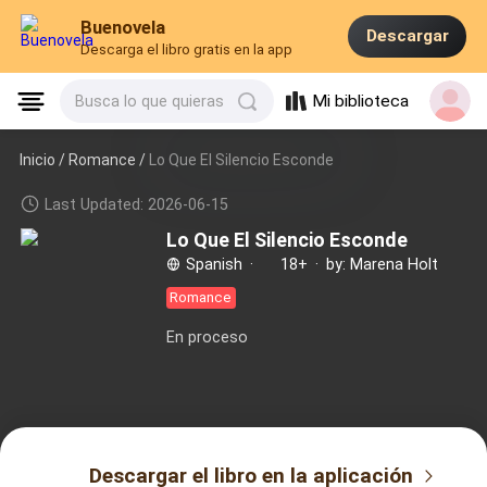
Buenovela
Descargar
Descarga el libro gratis en la app
Mi biblioteca
Busca lo que quieras
Inicio /
Romance
/
Lo Que El Silencio Esconde
Last Updated: 2026-06-15
Lo Que El Silencio Esconde
Spanish
·
18+
·
by: Marena Holt
Romance
En proceso
Descargar el libro en la aplicación