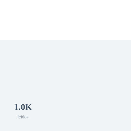
 Romance
Sci-Fi
Guerra
Otros
1.0K
leídos