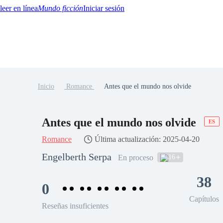
Mundo ficción
Iniciar sesión
Inicio
Romance
Antes que el mundo nos olvide
BTQ+
YA/TEEN
Paranormal
Misterio/Thriller
Oriental
Juegos
Historia
MM
Antes que el mundo nos olvide
ES
Romance
Última actualización: 2025-04-20
Engelberth Serpa
16
En proceso
38
0
Capítulos
Reseñas insuficientes