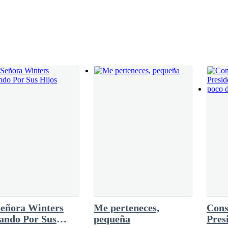
s. Ecos de cosas que no quiero entender.Cuando
 a una puerta que no estaba allí antes. Una
o grabado: un reloj sin manecillas.—Estás a
 mientras gira el pomo—. Pero ya tomaste una
ostillas. Al llegar a la Torre Montiel, mi propia empresa, la seguridad
uerta se abre con un gemido grave. Detrás no
asta la recepción. La mujer detrás del mostrador me mira con cortesía, 
 Necesito ver a mi asistente.
Señora Winters
Me perteneces,
Cons
ando Por Sus
pequeña
Pres