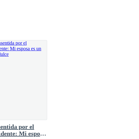
 en mis pasos se tambalea. Algo me dice que lo que
pero sin el más mínimo rastro de reconocimiento.
entida por el
idente: Mi esposa