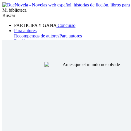
Mi biblioteca
Buscar
PARTICIPA Y GANA
Concurso
Para autores
Recompensas de autores
Para autores
Ranking
Navegar
Novelas
Cuentos Cortos
Todos
Romance
Hombre lobo
Mafia
Sistema
Fantasía
Urbano
LG