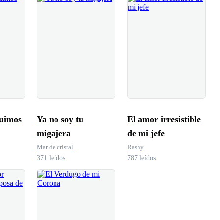
uimos
Ya no soy tu
El amor irresistible
migajera
de mi jefe
Mar de cristal
Rashy
371 leídos
787 leídos