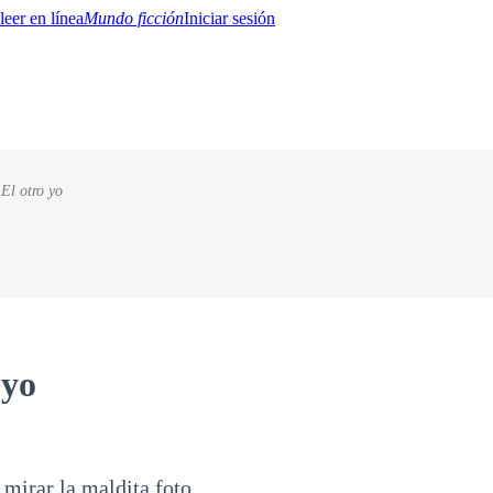
Mundo ficción
Iniciar sesión
 El otro yo
BTQ+
YA/TEEN
Paranormal
Misterio/Thriller
Oriental
Juegos
Historia
MM
 yo
mirar la maldita foto.