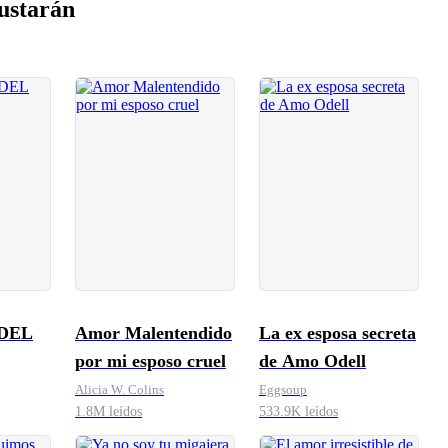
ustarán
 DEL
Amor Malentendido
La ex esposa secreta
por mi esposo cruel
de Amo Odell
Alicia W. Colins
Eggsoup
1.8M leídos
533.9K leídos