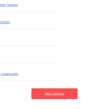
empo Sangra
berinto
ha comenzado
Más Capítulos