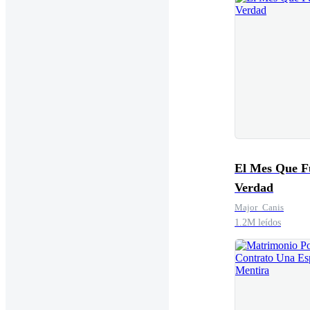
El Mes Que F
Verdad
Major_Canis
1.2M leídos