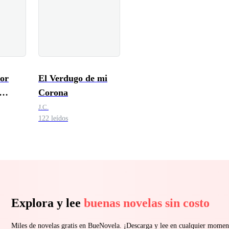
or
El Verdugo de mi
Corona
ntira
J.C.
122 leídos
Explora y lee
buenas novelas sin costo
Miles de novelas gratis en BueNovela. ¡Descarga y lee en cualquier momen