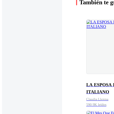
También te g
LA ESPOSA
ITALIANO
Claudia Llerena
590.9K leídos