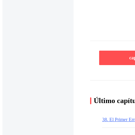
ca
Último capít
38. El Primer Err