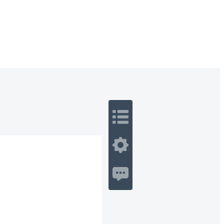
 Romance
Sci-Fi
Guerra
Otros