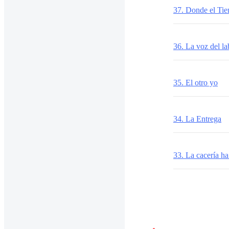
37. Donde el Ti
36. La voz del la
35. El otro yo
34. La Entrega
33. La cacería 