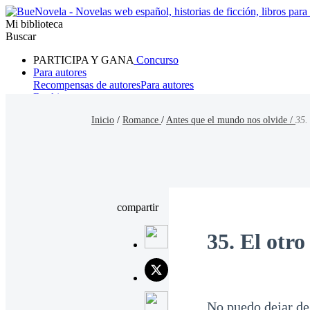
Mi biblioteca
Buscar
PARTICIPA Y GANA
Concurso
Para autores
Recompensas de autores
Para autores
Ranking
Navegar
Inicio
/
Romance
/
Antes que el mundo nos olvide /
35.
Novelas
Cuentos Cortos
Todos
Romance
Hombre lobo
Mafia
Sistema
Fantasía
Urbano
LG
compartir
35. El otro
No puedo dejar de 