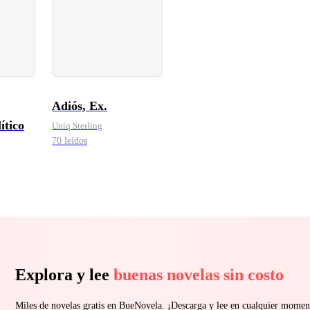
Adiós, Ex.
ítico
Uniq Sterling
70 leídos
Explora y lee
buenas novelas sin costo
Miles de novelas gratis en BueNovela. ¡Descarga y lee en cualquier momen