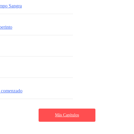
empo Sangra
berinto
ha comenzado
Más Capítulos