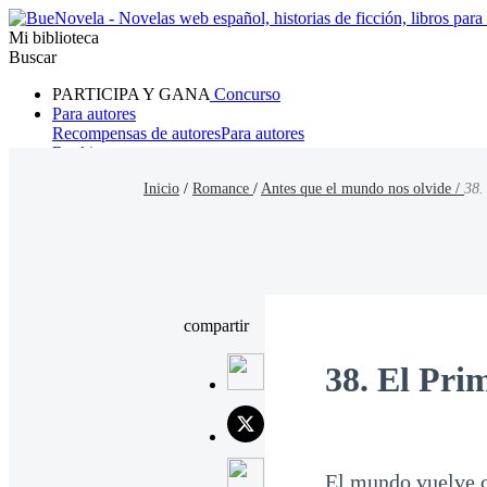
Mi biblioteca
Buscar
PARTICIPA Y GANA
Concurso
Para autores
Recompensas de autores
Para autores
Ranking
Navegar
Inicio
/
Romance
/
Antes que el mundo nos olvide /
38.
Novelas
Cuentos Cortos
Todos
Romance
Hombre lobo
Mafia
Sistema
Fantasía
Urbano
LG
compartir
38. El Pri
El mundo vuelve c