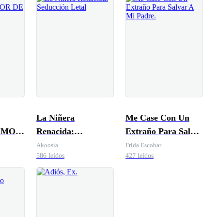
La Niñera
Me Case Con Un
AMOR
Renacida:
Extraño Para Salvar
Seducción Letal
A Mi Padre.
Akoosia
Frida Escobar
586 leídos
427 leídos