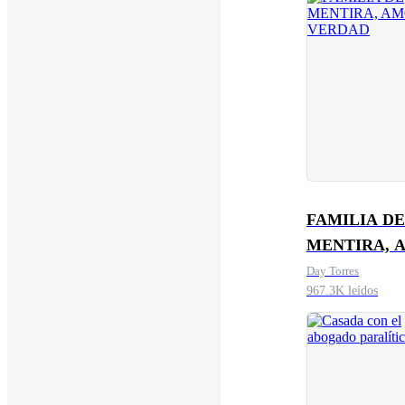
FAMILIA DE
MENTIRA, 
DE VERDAD
Day Torres
967.3K leídos