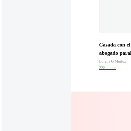
Casada con el
abogado paral
Lorena G Muñoz
228 leídos