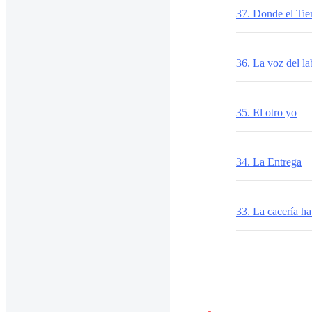
37. Donde el Ti
36. La voz del la
35. El otro yo
34. La Entrega
33. La cacería 