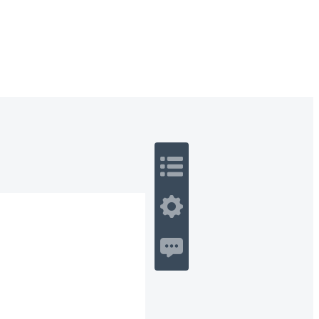
 Romance
Sci-Fi
Guerra
Otros