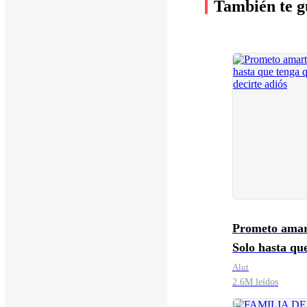
También te g
Prometo amar
Solo hasta qu
que decirte ad
Alut
2.6M leídos