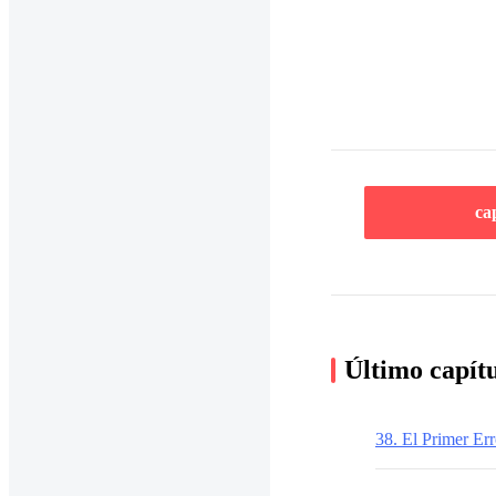
ca
Último capít
38. El Primer Err