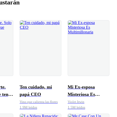
ustarán
te.
Ten cuidado, mi
Mi Ex-esposa
e tenga
papá CEO
Misteriosa Es
iós
Multimillonaria
Vino que calienta las flores
Violet Irwin
1.9M leídos
1.5M leídos