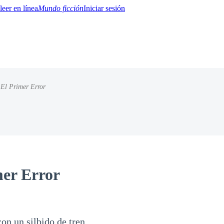
Mundo ficción
Iniciar sesión
 El Primer Error
BTQ+
YA/TEEN
Paranormal
Misterio/Thriller
Oriental
Juegos
Historia
MM
mer Error
on un silbido de tren.