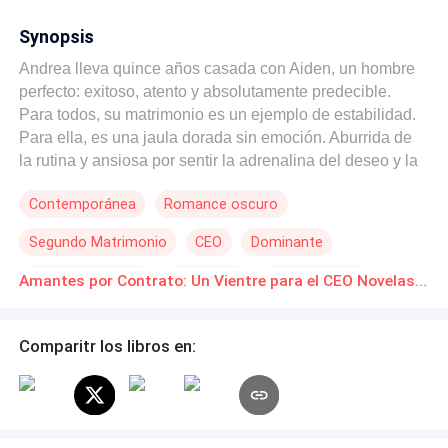
Synopsis
Andrea lleva quince años casada con Aiden, un hombre
perfecto: exitoso, atento y absolutamente predecible.
Para todos, su matrimonio es un ejemplo de estabilidad.
Para ella, es una jaula dorada sin emoción. Aburrida de
la rutina y ansiosa por sentir la adrenalina del deseo y la
incertidumbre, de sentirse madre. Idea un plan tan
Contemporánea
Romance oscuro
arriesgado como retorcido: contratar a tres mujeres
desconocidas entre sí para seducir a su esposo… y así
Segundo Matrimonio
CEO
Dominante
descubrir si Aiden la ama como esposa o como mujer.
Para que el elija el vientre que llevara su semilla. Elisa,
Deseo de Control
Embarazo
Verdad Oculta
Amantes por Contrato: Un Vientre para el CEO Novelas Online Descarga gratuita de PDF
Rubí y Marlene tienen vidas, pasados y motivaciones
Relación Retorcida
muy distintas, pero un mismo objetivo: conquistar al
hombre que, sin saberlo, ha sido puesto a prueba. Un
Comparitr los libros en:
contrato secreto las une. Un amor inesperado lo cambiará
todo. Cuando una de ellas decide romper las reglas y
dejarse llevar por sentimientos que no estaban en el
acuerdo, el juego se transforma en una red peligrosa de