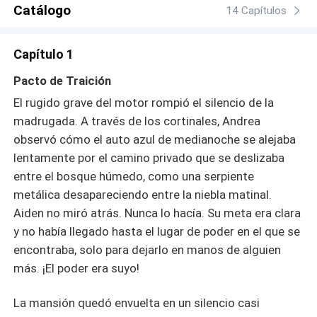
mentiras, pasión y traición. Andrea deberá enfrentarse no
Catálogo
14 Capítulos
solo a las consecuencias de su experimento… sino
también a los oscuros deseos que ha despertado. En
Capítulo 1
este quinteto convertido en un pentágono de emociones,
nadie saldrá ileso. Y en el corazón de la tormenta, Aiden
Pacto de Traición
tendrá que elegir entre el amor… la lealtad… y la verdad.
El rugido grave del motor rompió el silencio de la
Cada decisión puede convertirse en una amenaza… y
madrugada. A través de los cortinales, Andrea
cada deseo, en un arma. En este juego perverso de amor
observó cómo el auto azul de medianoche se alejaba
y traición… solo uno saldrá victorioso. ¿Será Andrea,
Aiden… o una de ellas?
lentamente por el camino privado que se deslizaba
entre el bosque húmedo, como una serpiente
metálica desapareciendo entre la niebla matinal.
Aiden no miró atrás. Nunca lo hacía. Su meta era clara
y no había llegado hasta el lugar de poder en el que se
encontraba, solo para dejarlo en manos de alguien
más. ¡El poder era suyo!
La mansión quedó envuelta en un silencio casi