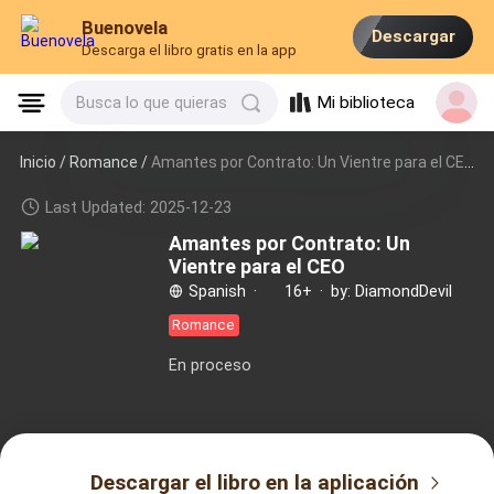
Buenovela
Descargar
Descarga el libro gratis en la app
Mi biblioteca
Busca lo que quieras
Inicio /
Romance
/
Amantes por Contrato: Un Vientre para el CEO
Last Updated: 2025-12-23
Amantes por Contrato: Un
Vientre para el CEO
Spanish
·
16+
·
by: DiamondDevil
Romance
En proceso
Descargar el libro en la aplicación