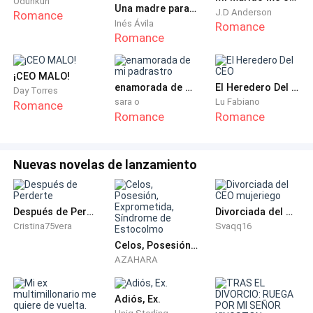
Odunkun
Una madre para mis hijos, una esposa para mí
era la mano que encendía la mecha.
J.D Anderson
Romance
Inés Ávila
Romance
Romance
Andrea cerró el portátil con un chasquido seco, como
si sellara un pacto con su propio reflejo. El silencio
¡CEO MALO!
pesado de la oficina a esa hora aún envuelta por la
enamorada de mi padrastro
El Heredero Del CEO
Day Torres
penumbra del bosque que rodeaba la mansión se
sara o
Lu Fabiano
Romance
Romance
Romance
quebraba solo por el ruido pausado del reloj sobre la
pared. No era impaciencia; era cálculo.
Nuevas novelas de lanzamiento
Tomó aire lentamente, dejando que la bruma fría de la
madrugada llenara sus pulmones. Luego, con la
precisión de una estratega, giró la pantalla
Después de Perderte
Divorciada del CEO mujeriego
nuevamente hacia ella. Lo tres rostros se
Cristina75vera
Svaqq16
desplegaron ante sus ojos nuevamente, estaba
Celos, Posesión, Exprometida, Síndrome de Estocolmo
AZAHARA
decidido tras aquella bocanada de aire en sus
pulmones. ¡El arrepentimiento no cabía en ella!
Adiós, Ex.