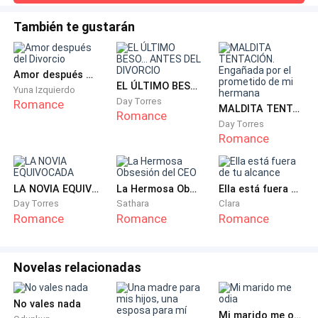
filo que corta despacio.
lo intentó y no quieres saber que le sucedió después de
que intentó chantajearme. —le confesó con una amenaza
También te gustarán
Mientras observaba los videos, Andrea apoyó el
en su mirada que dolía y que aumentaba la tensión—. No te
gustara escuchar donde fue encontrada meses después
mentón sobre la mano.
que intentó comunicarse con Andrea
Amor después del Divorcio
EL ÚLTIMO BESO... ANTES DEL DIVORCIO
No era celos… ni odio. Era necesidad de sentir. De
Yuna Izquierdo
Day Torres
Romance
provocar al destino, de poner en jaque la aparente
MALDITA TENTACIÓN. Engañada por el prometido de mi hermana
Romance
Day Torres
perfección que la sofocaba. —Aiden… —susurró, como
Romance
si él pudiera escucharla—. Veamos si realmente eres
el hombre que dices ser.
LA NOVIA EQUIVOCADA
La Hermosa Obsesión del CEO
Ella está fuera de tu alcance
Abrió una carpeta etiquetada como “Contrato
Day Torres
Sathara
Clara
Proyecto Osiris”. Dentro, las cláusulas que redactó
Romance
Romance
Romance
con precisión de abogada y el sadismo elegante de
una mente que no temía las consecuencias. Ninguna
Novelas relacionadas
de las tres mujeres sabía quién era la otra ¡Aun no!
Ninguna conocía el alcance del juego. Cada una era
No vales nada
una bomba con un temporizador distinto… y Andrea
Mi marido me odia