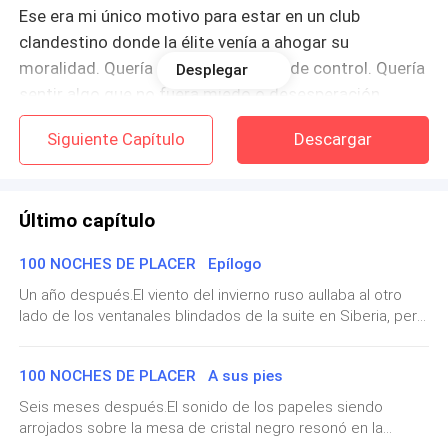
Ese era mi único motivo para estar en un club
clandestino donde la élite venía a ahogar su
moralidad. Quería una última noche de control. Quería
Desplegar
sentir algo que no fuera miedo o desesperación,
aunque fuera con un completo extraño.
Siguiente Capítulo
Descargar
—No deberías beber con tanta prisa,
ángel
. La noche
es demasiado joven para arruinarla.
Último capítulo
La voz era profunda, un barítono oscuro que acarició
100 NOCHES DE PLACER Epílogo
mi nuca con un ligero acento extranjero que no logré
Un año después.El viento del invierno ruso aullaba al otro
identificar. Me giré de golpe.
lado de los ventanales blindados de la suite en Siberia, pero
el interior estaba sumido en un calor reconfortante.El fuego
Estaba de pie a menos de un metro de mí. Era
de la chimenea proyectaba una luz dorada sobre nosotros.
imponente. Demasiado alto, demasiado ancho de
100 NOCHES DE PLACER A sus pies
Yo estaba recostada contra un mar de almohadones en la
hombros bajo un traje negro hecho a medida que
inmensa cama, cubierta con una suave bata de seda blanca
Seis meses después.El sonido de los papeles siendo
que caía abierta sobre mi vientre. Estaba en la recta final.
gritaba dinero y letalidad a partes iguales. Llevaba una
arrojados sobre la mesa de cristal negro resonó en la
Ocho meses y medio. Mi cuerpo había cambiado, pesado y