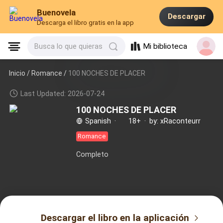
Buenovela
Descargar
Descarga el libro gratis en la app
Mi biblioteca
Busca lo que quieras
Inicio /
Romance
/
100 NOCHES DE PLACER
Last Updated: 2026-07-24
100 NOCHES DE PLACER
Spanish
·
18+
·
by: xRaconteurr
Romance
Completo
Descargar el libro en la aplicación