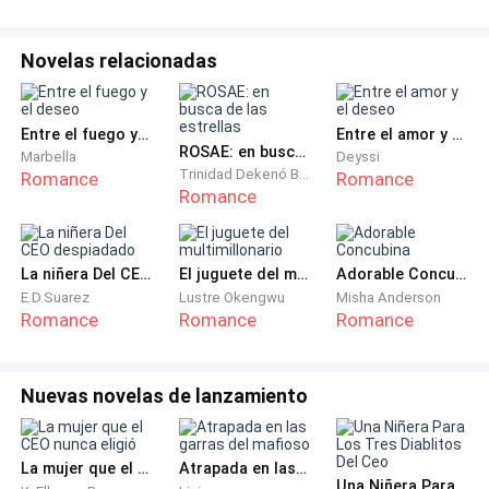
—Suéltame —dije, aunque mi voz salió como un
susurro traicionero.
Novelas relacionadas
—Tus palabras dicen una cosa, pero tus pupilas están
dilatadas, ángel. —Su pulgar trazó el borde de mi
Entre el fuego y el deseo
Entre el amor y el deseo
cadera—. Estás buscando olvidar algo esta noche. O a
ROSAE: en busca de las estrellas
Marbella
Deyssi
alguien. Déjame ayudarte.
Trinidad Dekenó Bosoka
Romance
Romance
Romance
No esperó mi respuesta. Su agarre se tensó y, con una
facilidad aterradora, me guio lejos de la pista
La niñera Del CEO despiadado
El juguete del multimillonario
Adorable Concubina
principal, hacia el pasillo sumido en la penumbra
E.D.Suarez
Lustre Okengwu
Misha Anderson
donde se alineaban las habitaciones privadas del club.
Romance
Romance
Romance
Yo debería haber gritado. Debería haber corrido. Pero
la química que emanaba de él me tenía anestesiada.
Nuevas novelas de lanzamiento
La furia y el dolor por mi inminente matrimonio se
transformaron de golpe en un deseo primitivo.
La mujer que el CEO nunca eligió
Atrapada en las garras del mafioso
Quería perderme en este extraño. Quería que me
Una Niñera Para Los Tres Diablitos Del Ceo