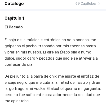
todo, Victoria decide que no compartirá al hombre del que
Catálogo
69 Capítulos
se ha enamorado. En la noche cien, tras un encuentro
salvaje y definitivo, ella le deja los papeles del divorcio
Capítulo 1
sobre las sábanas revueltas y huye del país. Lo que
Victoria no sabe es que ha despertado el deseo vóraz del
El Pecado
CEO. Al descubrir su huida, el magnate pierde la poca
cordura que le quedaba y mueve cielo, tierra y mar para
El bajo de la música electrónica no solo sonaba; me
encontrarla. La distancia no es nada cuando la química lo
golpeaba el pecho, trepando por mis tacones hasta
quema todo. ¿Me persigues? —No, Victoria. Te estoy
cazando.
vibrar en mis huesos. El aire en
Érebo
olía a humo
dulce, sudor caro y pecados que nadie se atrevería a
confesar de día.
De pie junto a la barra de ónix, me ajusté el antifaz de
encaje negro que me cubría la mitad del rostro y di un
largo trago a mi vodka. El alcohol quemó mi garganta,
pero no fue suficiente para adormecer la realidad que
me aplastaba.