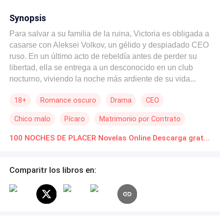
Synopsis
Para salvar a su familia de la ruina, Victoria es obligada a
casarse con Aleksei Volkov, un gélido y despiadado CEO
ruso. En un último acto de rebeldía antes de perder su
libertad, ella se entrega a un desconocido en un club
nocturno, viviendo la noche más ardiente de su vida...
solo para descubrir al día siguiente que su amante
18+
Romance oscuro
Drama
CEO
clandestino es su futuro esposo. Y él siempre supo quién
era ella. Aleksei no quiere un matrimonio de papel. Es un
Chico malo
Pícaro
Matrimonio por Contrato
depredador, y acaba de encontrar a su presa. Para
someterla, le impone un contrato perverso: —Cien
Erótico
Triángulo Amoroso
100 NOCHES DE PLACER Novelas Online Descarga gratuita de PDF
noches. Tienes exactamente cien noches para entregarte
a mí por completo. Si al amanecer de la noche cien
logras mirarme a los ojos y decirme que no me deseas, te
Comparitr los libros en:
daré el divorcio y serás libre. Lo que comienza como una
oscura guerra de poder en la cama, pronto se convierte
en una adicción incontrolable. Pero cuando el primer
amor de Aleksei regresa a la ciudad para amenazarlo