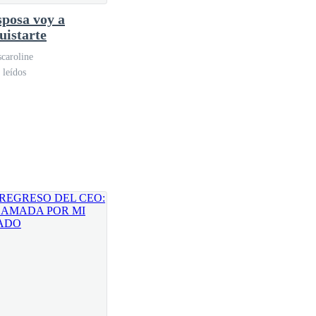
sposa voy a
uistarte
caroline
 leídos