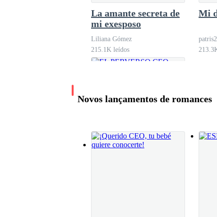
La amante secreta de
Mi 
mi exesposo
Liliana Gómez
patris
215.1K leídos
213.3K
Novos lançamentos de romances
EL PERVERSO CEO
ENCUENTRA EL
AMOR (MAMI