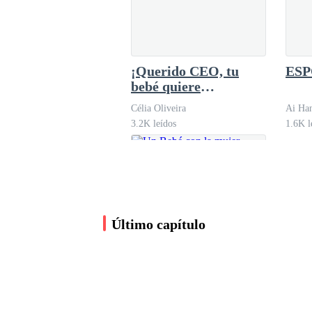
Pandora
CASATE CON MI
209.9K leídos
PAPA)
¡Querido CEO, tu
ES
bebé quiere
conocerte!
Célia Oliveira
Ai Ha
3.2K leídos
1.6K l
Último capítulo