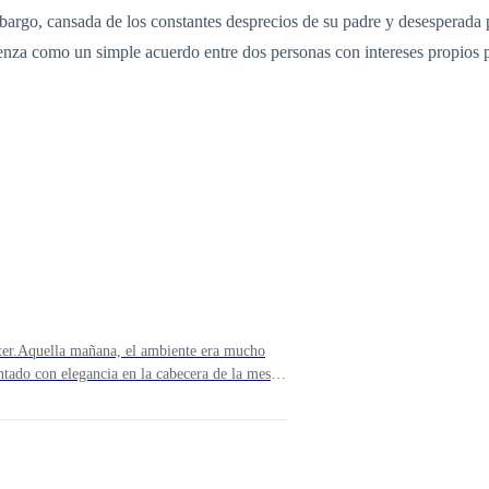
rgo, cansada de los constantes desprecios de su padre y desesperada por
enza como un simple acuerdo entre dos personas con intereses propios p
hter.Aquella mañana, el ambiente era mucho
ntado con elegancia en la cabecera de la mesa,
amisa perfectamente abotonada. Aunque seguía
e de siempre, había una serenidad distinta
ie junto a la mesa. Los platos que había
para atender a Archie con dedicación.Con
achas de pollo de aroma suave, del que aún se