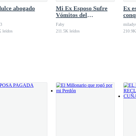
dulce abogado
Mi Ex Esposo Sufre
Ex e
Vómitos del
conq
Embarazo
23
Faby
miladys
 leídos
211.5K leídos
210.9K