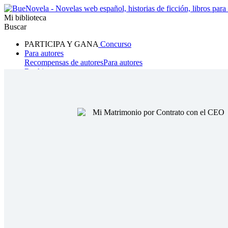
Mi biblioteca
Buscar
PARTICIPA Y GANA
Concurso
Para autores
Recompensas de autores
Para autores
Ranking
Navegar
Novelas
Cuentos Cortos
Todos
Romance
Hombre lobo
Mafia
Sistema
Fantasía
Urbano
LG