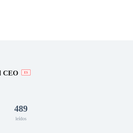
 Romance
Sci-Fi
Guerra
Otros
el CEO
ES
489
leídos