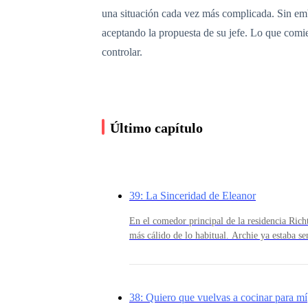
una situación cada vez más complicada. Sin emba
aceptando la propuesta de su jefe. Lo que comi
controlar.
Último capítulo
39: La Sinceridad de Eleanor
En el comedor principal de la residencia Ric
más cálido de lo habitual. Archie ya estaba se
vestido con un impecable traje negro y una c
proyectando la misma imagen firme e imponent
reflejada en su rostro.Eleanor permanecía de p
preparado ya estaban servidos y estaba lista 
38: Quiero que vuelvas a cocinar para mí
delicadeza, colocó frente a él un cuenco de g