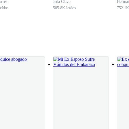
rres
Jeda Clavo
Herman
eídos
585.8K leídos
752.1K