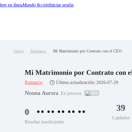
Mundo ficción
Iniciar sesión
Inicio
Romance
Mi Matrimonio por Contrato con el CEO
BTQ+
YA/TEEN
Paranormal
Misterio/Thriller
Oriental
Juegos
Historia
MM
Mi Matrimonio por Contrato con 
Romance
Última actualización: 2026-07-29
Noona Aurora
18
En proceso
39
0
Capítulos
Reseñas insuficientes