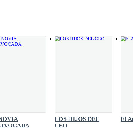
sta los codos y la corbata aflojada dejaban al
da. Sus oscuros ojos pasaron lentamente del
 un cálido vapor sobre la encimera.Eleanor
suficiente para acercarse a su esposo por
NOVIA
LOS HIJOS DEL
El A
UIVOCADA
CEO