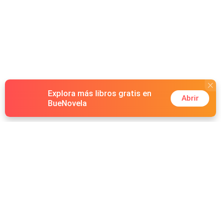
Explora más libros gratis en
Abrir
BueNovela
Hot Genres
Romance
Recursos
Hombre lobo