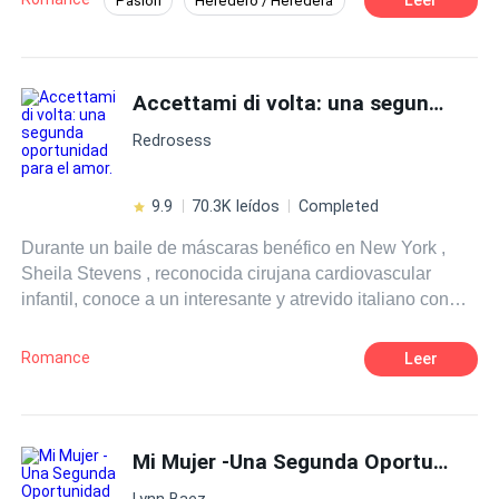
Pasión
Heredero / Heredera
parece que solo le da golpe tras golpe, al final siempre
silencio como confirmación.
Identidad oculta
Secretario/a
existe una segunda oportunidad.
Matrimonio Exprés
Embarazo
Accettami di volta: una segunda oportunidad para el amor.
Redrosess
9.9
70.3K leídos
Completed
Durante un baile de máscaras benéfico en New York ,
Sheila Stevens , reconocida cirujana cardiovascular
infantil, conoce a un interesante y atrevido italiano con
quién tiene una noche de pasión. Sin embargo, al
regresar a Miami, recibirá la visita de su ex esposo, quien
Romance
Leer
la traicionó nueve años antes. Las cosas se descontrolan
cuando se ex descubre que ella tuvo una hija de ambos y
comienza a intentar reconquistarla, porque ella ha estado
viéndose en secreto con su amante, el italiano al que
Mi Mujer -Una Segunda Oportunidad
conoció hace poco; Un hombre que la hace sentir viva,
Lynn Baez