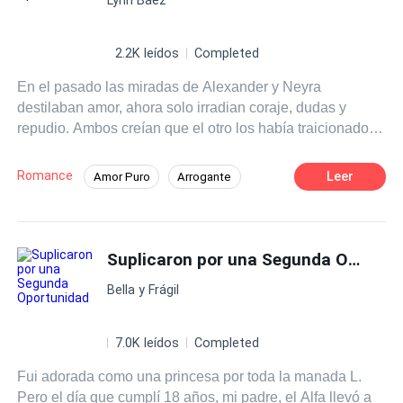
sexy y hermosa. ¿Decidirá Sheila regresar con su frío,
calculador y traidor ex por el bien de su hija, o decidirá
arriesgarse a seguir con su vida en brazos del hombre
2.2K leídos
Completed
misterioso que se esconde tras la máscara?
En el pasado las miradas de Alexander y Neyra
destilaban amor, ahora solo irradian coraje, dudas y
repudio. Ambos creían que el otro los había traicionado y
al volver a verse se dan cuenta que donde hubo fuego,
cenizas quedan. ¿Qué sucederá si Alexander y Neyra
Romance
Leer
Amor Puro
Arrogante
deciden darse una segunda oportunidad? ¿Su historia de
Chica buena
Traición
Primer Amor
amor tendrá un final feliz o nuevamente cada uno seguirá
por su lado con el corazón roto?
Segunda Oportunidad
Suplicaron por una Segunda Oportunidad
Bella y Frágil
7.0K leídos
Completed
Fui adorada como una princesa por toda la manada L.
Pero el día que cumplí 18 años, mi padre, el Alfa llevó a