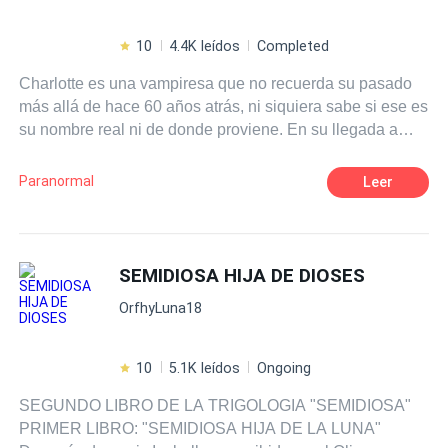
10
4.4K leídos
Completed
Charlotte es una vampiresa que no recuerda su pasado
más allá de hace 60 años atrás, ni siquiera sabe si ese es
su nombre real ni de donde proviene. En su llegada a
Londres, es perseguida por una misteriosa organización
caza vampiros, cuyo director, Arthur van Helsing, le hace
Paranormal
Leer
una extraña propuesta con la promesa de recobrar sus
memorias. Ella tendrá que ayudarlos a cazar vampiros
con sus increíbles, pero desconocidas por ella,
habilidades. Sin embargo, se dará cuenta que dentro de
SEMIDIOSA HIJA DE DIOSES
la organización hay más interés sobre ella, algunos no
OrfhyLuna18
precisamente inofensivos. Esta es una saga inspirada en
el clásico de la novela oscura "Drácula", con el toque de
la modernidad actual.
10
5.1K leídos
Ongoing
SEGUNDO LIBRO DE LA TRIGOLOGIA "SEMIDIOSA"
PRIMER LIBRO: "SEMIDIOSA HIJA DE LA LUNA"