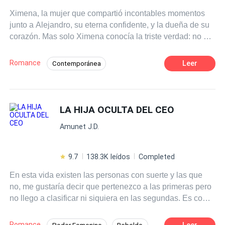
Ximena, la mujer que compartió incontables momentos
junto a Alejandro, su eterna confidente, y la dueña de su
corazón. Mas solo Ximena conocía la triste verdad: no era
más que una sombra reemplazable en los anhelos de
este hombre. Esperando la musa que los dioses habían
Romance
Leer
Contemporánea
destinado para el en sus sueños, el día en que esto
sucedió la descartó tal zapato viejo y usado. Ximena
evidentemente sintiendo su mundo derrumbar, y más aun
llevando hijo en sus entrañas, concebido producto de ese
LA HIJA OCULTA DEL CEO
amor elige alejarse y perseguir su propia estrella. Mas lo
Amunet J.D.
que el desagradecido nunca se imaginó, fue que el
tesoro que tanto busco, su amor ideal y musa dorada, era
precisamente esa personita al que él mismo desecho y
9.7
138.3K leídos
Completed
humillo por ir en busca de quien no era...
En esta vida existen las personas con suerte y las que
no, me gustaría decir que pertenezco a las primeras pero
no llego a clasificar ni siquiera en las segundas. Es como
si Diosito me dijera todos los días "SIGUE
PARTICIPANDO” o “SUERTE PARA LA PROXIMA" —Ya
Romance
Leer