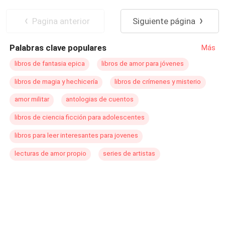
dará cuenta de que no puede resistirse a él.
Pasión
Contemporánea
De Odio al Amor
POV en primera persona
Pagina anterior
Siguiente página
Palabras clave populares
Más
libros de fantasia epica
libros de amor para jóvenes
libros de magia y hechicería
libros de crímenes y misterio
amor militar
antologias de cuentos
libros de ciencia ficción para adolescentes
libros para leer interesantes para jovenes
lecturas de amor propio
series de artistas