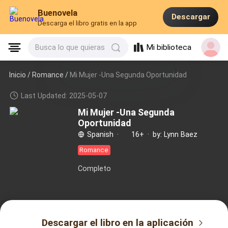
Buenovela
Descargar
Descarga el libro gratis en la app
Mi biblioteca
Busca lo que quieras
Inicio /
Romance
/
Mi Mujer -Una Segunda Oportunidad
Last Updated: 2025-05-07
Mi Mujer -Una Segunda
Oportunidad
Spanish
·
16+
·
by: Lynn Baez
Romance
Completo
Descargar el libro en la aplicación