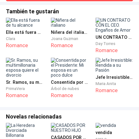
que posiblemente pasó Alex al no verla regresar, se sintió
culpable y enseguida dirigió su mirada a él, llena de
También te gustarán
remordimiento, sin poder controlar su llanto.–Todo está
bien mi amor. No llores, por favor –le dijo mientras limpiaba
sus lágrimas con mucho cuid
Ella está fuera de tu alcance
Niñera del italiano
UN CONTRATO CON EL CEO. Engaños de Amor
Clara
Joana Guzman
Day Torres
Romance
Romance
Romance
Jefe Irresistible: Rendida a su Pasión
Sr. Ramos, su multimillonaria esposa quiere el divorcio
Consentida por el Presidente: Mi esposa es un poco dulce
Maria Anita
PrimaVera
Árbol de nubes
Romance
Romance
Romance
Novelas relacionadas
vendida
CASADOS POR NUESTRO HIJO
sara o