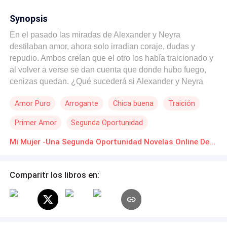
Synopsis
En el pasado las miradas de Alexander y Neyra
destilaban amor, ahora solo irradian coraje, dudas y
repudio. Ambos creían que el otro los había traicionado y
al volver a verse se dan cuenta que donde hubo fuego,
cenizas quedan. ¿Qué sucederá si Alexander y Neyra
deciden darse una segunda oportunidad? ¿Su historia de
Amor Puro
Arrogante
Chica buena
Traición
amor tendrá un final feliz o nuevamente cada uno seguirá
por su lado con el corazón roto?
Primer Amor
Segunda Oportunidad
Mi Mujer -Una Segunda Oportunidad Novelas Online Descarga gratuita de PDF
Comparitr los libros en: