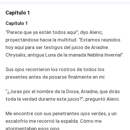
en el Abismo, reviviendo tus recuerdos terrenales para
siempre". Mi mente recordó las imágenes que acababan
Capítulo 1
de atormentarme, mostrándome mi muerte una y otra vez.
Ahora sabía que ella debió haberme mostrado esos
Capítulo 1
recuerdos estratégicamente para que tuviera una idea de
“Parece que ya están todos aquí”, dijo Aleric,
cómo serían las cosas si rechazo la oferta."Entonces no
proyectándose hacia la multitud. “Estamos reunidos
quiero volver a ser Luna... y no quiero ser la pareja de
hoy aquí para ser testigos del juicio de Ariadne
Aleric", dije, sorprendiéndome incluso a mí misma de
estar negociando con una Diosa. Pero no podía quitarme
Chrysalis, antigua Luna de la manada Neblina Invernal”.
la sensación de que algo no cuadraba."Ese es el destino
que he elegido para ti"."Entonces no acepto", argumenté.
Sus ojos recorrieron los rostros de todos los
"Creo que hay algo que no me estás diciendo. Debes
presentes antes de posarse finalmente en mí.
tener una razón por la que necesitas tanto que vuelva".Se
quedó en silencio, sus ojos plateados me miraban con
“¿Juras por el nombre de la Diosa, Ariadne, que dirás
recelo."...Así que estoy en lo cierto", dije, tomando su
toda la verdad durante este juicio?”, preguntó Aleric.
silencio como confirmación.
Me encontré con sus penetrantes ojos verdes, y un
escalofrío me recorrió la espalda. Cómo me
atormentaban esos ojos.