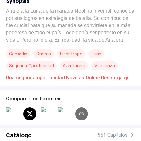
Synopsis
Aria era la Luna de la manada Neblina Invernal, conocida
por sus logros en estrategia de batalla. Su contribución
fue crucial para que su manada se convirtiera en la más
poderosa de todo el país. Todo debía ser perfecto en su
vida....Pero no lo era. En realidad, la vida de Aria era
cualquier cosa menos exitosa. Estaba indefensa ante los
Comedia
Omega
Licántropo
Luna
caprichos de su abusiva pareja Alfa y su amante. Con
una pareja que nunca la amó, mientras ve crecer su
Segunda Oportunidad
Aventurera
Venganza
relación, sus opciones son huir o morir intentando
mantener su posición como Luna. Pero esta no es la
Ritmo Rápido
Traición
Una segunda oportunidad Novelas Online Descarga gratuita de PDF
historia de cómo Aria cambia el corazón cerrado de su
pareja hasta que finalmente la ama. No, esta es la
historia de cómo Aria murió. Así que cuando se le
Comparitr los libros en:
presenta la oportunidad de volver atrás en el tiempo e
intentarlo de nuevo... ¿la aprovechará? ...¿O está
destinada a revivir sus errores una vez más?
~~~~~~~~~~~~~~~~~~~~~~~~~~~~~~~~"...¿Y si me
niego?", pregunté con dudas. "Entonces permanecerás
Catálogo
551 Capítulos