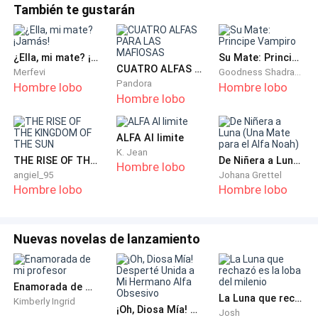
También te gustarán
Afortunadamente, la noticia de mi infertilidad se
mantuvo solo dentro de los altos rangos de la
manada, pero nunca había visto a mi padre, el Beta,
¿Ella, mi mate? ¡Jamás!
Su Mate: Principe Vampiro
mirar tan decepcionado de mí.
CUATRO ALFAS PARA LAS MAFIOSAS
Merfevi
Goodness Shadrach
Pandora
Hombre lobo
Hombre lobo
Hombre lobo
Lo había intentado todo para mantener la atención de
Aleric a pesar de la noticia. Perdí peso, intenté
ponerme más hermosa y me dediqué a mis deberes
ALFA Al limite
K. Jean
de Luna. Éramos la manada más exitosa del país y una
THE RISE OF THE KINGDOM OF THE SUN
De Niñera a Luna (Una Mate para el Alfa Noah)
Hombre lobo
parte de eso se debía a mí. Pensé que si conseguía
angiel_95
Johana Grettel
Hombre lobo
Hombre lobo
que tuviera éxito, entonces él me lo devolvería con
creces. Sin embargo, cuanto más tiempo pasaba, más
gélido y agresivo se volvía.
Nuevas novelas de lanzamiento
En el pasado, cada vez que se acostaba conmigo, lo
hacía con frialdad, de forma mecánica, como si
Enamorada de mi profesor
La Luna que rechazó es la loba del milenio
cumpliera con un deber en lugar de disfrutar. Pero
Kimberly Ingrid
¡Oh, Diosa Mía! Desperté Unida a Mi Hermano Alfa Obsesivo
Josh