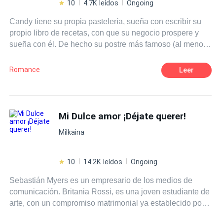
10
4.7K leídos
Ongoing
Candy tiene su propia pastelería, sueña con escribir su
propio libro de recetas, con que su negocio prospere y
sueña con él. De hecho su postre más famoso (al menos
para ella) se llama pasión oscura bautizado en su honor.
Pero cuando su primer encuentro con el hombre que
Romance
Leer
tiene todos los ingredientes para ser una pasión oscura y
más, es mientras ella está toda embarrada de pastel no
puede menos que pensar que no hay un futuro ¿O sí?
¿Será cierto que se llega al corazón a través de los
Mi Dulce amor ¡Déjate querer!
pasteles? Así va el dicho ¿no?
Milkaina
10
14.2K leídos
Ongoing
Sebastián Myers es un empresario de los medios de
comunicación. Britania Rossi, es una joven estudiante de
arte, con un compromiso matrimonial ya establecido por
su padrastro. En un día soleado, espléndido y una noche