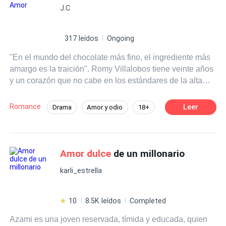
J.C
317 leídos
Ongoing
"En el mundo del chocolate más fino, el ingrediente más
amargo es la traición". Romy Villalobos tiene veinte años
y un corazón que no cabe en los estándares de la alta
sociedad de San Valente. Heredera de un imperio
cacaotero, regresa a casa esperando el abrazo de su
Romance
Leer
Drama
Amor y odio
18+
familia, pero solo encuentra el desprecio de una tía
CEO
Frío
Deseo de Control
implacable y las burlas de un círculo social que solo
valora la talla cero. Sin embargo, hay alguien que la mira
Verdad Oculta
Amnesia
Erótico
de forma diferente. Apolo, su primo de crianza y el
Amor dulce
de un millonario
hombre que domina sus sueños más prohibidos, se
karli_estrella
debate entre el deber familiar y la chispa eléctrica que
surge cada vez que sus manos se rozan. Él es el
heredero perfecto; ella, la "gorda" que todos prefieren
10
8.5K leídos
Completed
ignorar. Pero entre ellos arde un deseo que desafía los
Azami es una joven reservada, tímida y educada, quien
apellidos y las apariencias. Una noche de fuego y