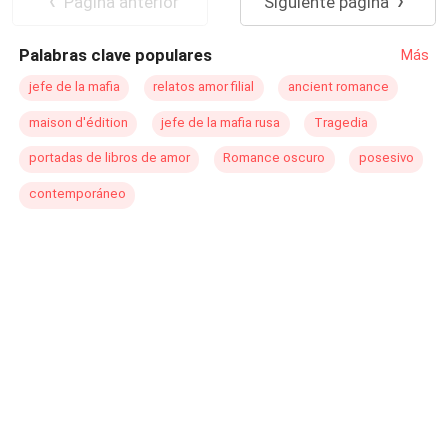
Pagina anterior
Siguiente página
esta saga de amigos.
Palabras clave populares
Más
jefe de la mafia
relatos amor filial
ancient romance
maison d'édition
jefe de la mafia rusa
Tragedia
portadas de libros de amor
Romance oscuro
posesivo
contemporáneo