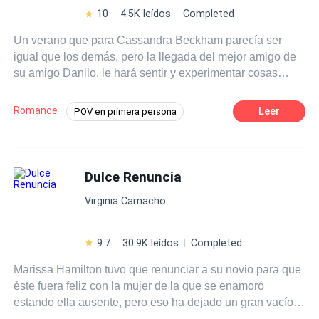
enamoramiento y juntos comienzan a darle riendas
10
4.5K leídos
Completed
sueltas a un amor prohibido.
Un verano que para Cassandra Beckham parecía ser
igual que los demás, pero la llegada del mejor amigo de
su amigo Danilo, le hará sentir y experimentar cosas
nunca vividas a su corta edad. Dimitri Alves vuelve a la
isla que lo vio nacer, su viaje desde que se montó en
Romance
Leer
POV en primera persona
aquel barco prometía ser revelador. Dimitri jamás imaginó
Primer Amor
Amor dulce
que conocería a una jovencita de ojos azules como el
mar y terminaría llamándola su Dulce Atracción.
Contemporánea
Adolescente
Sumérgete en una historia de
amor dulce
entre Cassie y
Dulce Renuncia
Universo Alterno
Diferencia de Edad
Dimitri
Virginia Camacho
9.7
30.9K leídos
Completed
Marissa Hamilton tuvo que renunciar a su novio para que
éste fuera feliz con la mujer de la que se enamoró
estando ella ausente, pero eso ha dejado un gran vacío y
dolor en su corazón; toda su seguridad y confianza en sí