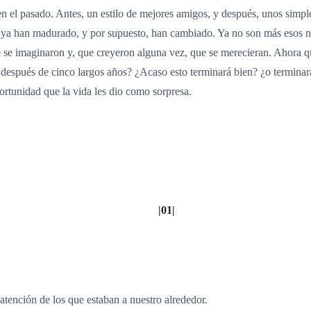
 en el pasado. Antes, un estilo de mejores amigos, y después, unos sim
, ya han madurado, y por supuesto, han cambiado. Ya no son más esos ni
 se imaginaron y, que creyeron alguna vez, que se merecieran. Ahora qu
 después de cinco largos años? ¿Acaso esto terminará bien? ¿o termina
rtunidad que la vida les dio como sorpresa.
|01|
tención de los que estaban a nuestro alrededor.