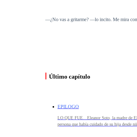
—¿No vas a gritarme? —lo incito. Me mira como
—Cierra la boca, Eleanor.
—¿Entonces tú si puedes gritarme cuando se te 
todas.
Último capítulo
Unas terribles ganas de que todos vieran como 
EPILOGO
LO QUE FUE…Eleanor Soto, la madre de Elea
Dio un paso en mi dirección, y no pude retroce
persona que había cuidado de su hija desde n
de la fuerza que aplicaba en mi brazo.
él, ella lo conoció cuando ninguno de los dos