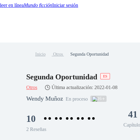
Mundo ficción
Iniciar sesión
Inicio
Otros
Segunda Oportunidad
BTQ+
YA/TEEN
Paranormal
Misterio/Thriller
Oriental
Juegos
Historia
MM
Segunda Oportunidad
ES
Otros
Última actualización: 2022-01-08
Wendy Muñoz
16
En proceso
41
10
Capítul
2 Reseñas