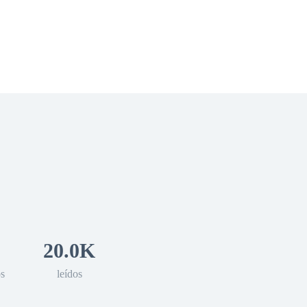
 Romance
Sci-Fi
Guerra
Otros
20.0K
os
leídos