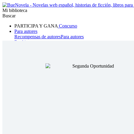
Mi biblioteca
Buscar
PARTICIPA Y GANA
Concurso
Para autores
Recompensas de autores
Para autores
Ranking
Navegar
Novelas
Cuentos Cortos
Todos
Romance
Hombre lobo
Mafia
Sistema
Fantasía
Urbano
LG