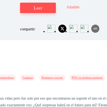
Añadido
Leer
compartir:
emporánea
Campus
Romance oscuro
POV en primera persona
 vidas pero fue solo por eso que encontraron un soporte el uno en el o
ado exactamente eso: ¿Qué sorpresas habrá en el futuro para mí? Elea