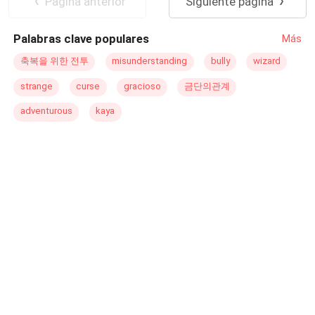
Pagina anterior
Siguiente página
Mazzony. Eduardo Mazzony é um grande empresário do
infláveis Tristan tem uma semana para mostrar á Grace o
ramo alimentício, sua empresa transporta alimentos para
quão os dois podem ser bons juntos e conquistar a garota
Palabras clave populares
Más
todo o país, tem 30 anos é um homem responsável, que
da sua vida
não tem esposa e nem filhos, mas esse sempre foi seu
축복을 위한 전투
misunderstanding
bully
wizard
sonho, no fundo ele era um homem romântico. Ele é um
strange
curse
gracioso
금단의관계
homem de negócios, inclusive ele ganhará o prêmio de
melhor empresário do ano, mas ele não contava em
adventurous
kaya
conhecer Daniele, que irá conquistar seu coração e
mostrar que nem tudo é como agente quer, é como tem
que ser. O que será que o destino reserva para os dois?
Uma história de amor que começa com uma mentira pode
se resolver no fim? O amor pode vencer qualquer coisa?
Pode vencer o medo, a rejeição, o rancor, o
ressentimento, as mágoas... Só saberemos no final dessa
linda história de amor.