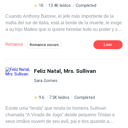
10
13.4K leídos
Completed
Cuando Anthony Barone, el jefe más importante de la
mafia del sur de Italia, está al borde de la muerte, le exige
a su hijo Matteo que si quiere heredar todo su poder y su
inmensa fortuna, debe casarse con una buena mujer y
convivir con ella durante un año. Dianora, una hermosa
Romance
Leer
Romance oscuro
joven maltratada y vendida por su padre, será la elegida
Matrimonio por Contrato
para cumplir esta función en contra de su voluntad. ¿
Pero podrá ella ser una buena esposa públicamente ante
Diferencia de Edad
Mafia
la alta sociedad mafiosa italiana? Y lo más importante...
Feliz Natal, Mrs. Sullivan
Contemporánea
Rebelde
¿El sexy atractivo heredero podrá sentir de nuevo más
Ritmo Rápido
CEO
Sara Gomes
que una intensa e inmensa atracción por la hermosa
mujer que formará parte de esta falsa unión? Él olvidó lo
que era amar, porque una vez lo hizo de verdad y lo
9.6
7.3K leídos
Completed
hirieron demasiado..
Existe uma “lenda” que ronda os homens Sullivan
chamada “A Virada de Jogo” desde pequeno Tristan e
seus irmãos ouvem de seu avô, pai e tios quando a
virada de jogo aconteceu com eles. Basicamente essa