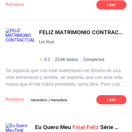
meu amor,não agora que estou tão perto!!!.
Romance
Leer
FELIZ MATRIMONIO CONTRACTUAL
Livi Ruiz
9.3
23.6K leídos
Completed
Se suponía que con este matrimonio me libraría de una
vida tormentosa y terrible, se suponía, que con esta vida
nueva que él me había prometido, sería libre. Pero cada
día, a cada minuto, me siento más atada a ese terrible
hombre, cada día, siento que esta jaula, este matrimonio
Romance
Leer
Heredero / Heredera
no tendrá fin. Pues Axel Aiken, es un hombre
POV en primera persona
Ritmo Rápido
manipulador, ruin y bastante astuto, siempre
envolviéndome en sus planes, donde quiera o no quiera,
Venganza
CEO
Romance oscuro
debo convertirme en lo que tanto odio, debo volverse un
Eu Quero Meu
Final Feliz
Série Destinados a Amar -1
Traición
Matrimonio por Contrato
ser como él. Debo convertirme, no solo en su esposa,