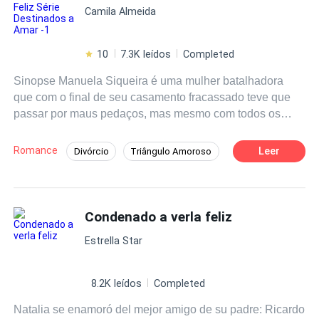
Camila Almeida
debo convertirme, en la mujer de su talla, para lograr ser
feliz, debo ser la mejor esposa contractual.
10
7.3K leídos
Completed
Sinopse Manuela Siqueira é uma mulher batalhadora
que com o final de seu casamento fracassado teve que
passar por maus pedaços, mas mesmo com todos os
acontecimentos de sua vida corrida ela não deixava de
lado seus maiores presentes, suas filhas que são o seu
Romance
Leer
Divórcio
Triângulo Amoroso
maior orgulho. Mas diante de tudo isso ela ainda sente
Aventura
Independente
que lhe falta algo, Manuela quer ter o seu
final feliz
.
Venha conhecer essa história cheia de drama, realidade
Contemporâneo
Perdão
Drama
e dor... Vocês não podem perder! Venha conferir o
Condenado a verla feliz
primeiro livro da Série Destinados a Amar 1
Estrella Star
8.2K leídos
Completed
Natalia se enamoró del mejor amigo de su padre: Ricardo