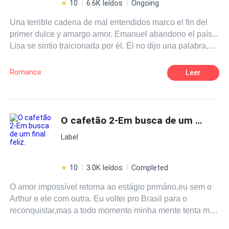
10
6.6K leídos
Ongoing
Una terrible cadena de mal entendidos marco el fin del
primer dulce y amargo amor. Emanuel abandono el país...
Lisa se sintio traicionada por él. Él no dijo una palabra,
ella tampoco hablo. 5 años despues se volvieron a
reencontrar. Él necesita una asistente. Ella necesita
Romance
Leer
dinero. Él quiere venganza. Ella no tiene tiempo.
Emanuel creé que gano. Lisa no tiene nada que perder.
O cafetão 2-Em busca de um
final fe
Label
10
3.0K leídos
Completed
O amor impossível retorna ao estágio primário,eu sem o
Arthur e ele com outra. Eu voltei pro Brasil para o
reconquistar,mas a todo momento minha mente tenta me
boicotar em relação a nós,mas eu não vou desistir do