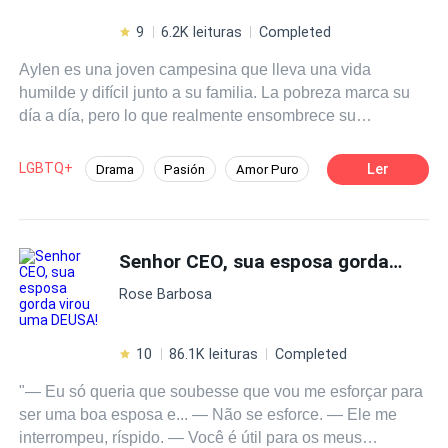
9
6.2K leituras
Completed
Aylen es una joven campesina que lleva una vida
humilde y difícil junto a su familia. La pobreza marca su
día a día, pero lo que realmente ensombrece su
existencia es la figura de su padre, un hombre violento y
abusivo. Aun así, en medio de tanta dureza, hay algo en
LGBTQ+
Ler
Drama
Pasión
Amor Puro
Aylen que la convierte en alguien imposible de olvidar.
Chica buena
Inteligente
Su belleza es inusual, casi irreal. Cabello de un rojo
ardiente, ojos de un azul tan profundo como el océano y
Favorito del Grupo
Realeza
una delicadeza que solo necesita un vistazo para
Senhor CEO, sua esposa gorda virou uma DEUSA!
Reverse Harem
Gay por ti
hechizar a quien la contempla... Su presencia no pasa
Rose Barbosa
desapercibida. Los aldeanos murmuran su nombre con
asombro, y los rumores sobre la misteriosa joven de
apariencia encantadora comienzan a extenderse más
10
86.1K leituras
Completed
allá de las fronteras de su hogar. Hasta llegar a oídos de
"— Eu só queria que soubesse que vou me esforçar para
la emperatriz. Dueña de una corte deslumbrante y
ser uma boa esposa e... — Não se esforce. — Ele me
conocida por su apetito insaciable por todo lo bello, la
interrompeu, ríspido. — Você é útil para os meus
emperatriz es tan admirada como temida. Su crueldad es