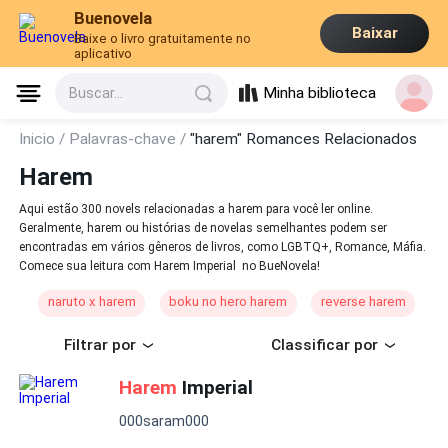
Buenovela
Baixar
Baixe o livro gratuitamente no
aplicativo
Minha biblioteca
Buscar...
Inicio /
Palavras-chave /
"harem" Romances Relacionados
Harem
Aqui estão 300 novels relacionadas a harem para você ler online.
Geralmente, harem ou histórias de novelas semelhantes podem ser
encontradas em vários gêneros de livros, como LGBTQ+, Romance, Máfia.
Comece sua leitura com Harem Imperial no BueNovela!
naruto x harem
boku no hero harem
reverse harem
Filtrar por
Classificar por
Harem
Imperial
000saram000