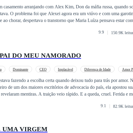
lta
Drama
m casamento arranjando com Alex Kim, Don da máfia russa, quando so
ma garotinha recém-
 ao chorar, despertava o transtorno que Maria Luíza pensava estar controlad
lidade: “O mínimo que eu esperava, era que a minha esposa
9.9
150.9K leitu
ha filha”. — ele falou puxando a pequena dos braços de Maria Luíza q
eria ter explicado. Eu arrumaria uma
emente, apertando o cobertor da menina que ficou sobre os seus braços. Por
 PAI DO MEU NAMORADO
o viu a tristeza que deixou no rosto de Maria Luíza, que cheirava a co
e mesmo com medo... queria ter a oportunidade de tê-la nos braços. Livro indic
explícito, tortura e pode ser considerado um romance dark.
a
Dominante
CEO
Implacável
Diferença de Idade
Amor P
Intenso
estava fazendo a escolha certa quando deixou tudo para trás por amor.
iro de um dos maiores escritórios de advocacia do país, ela apostou su
revelaram mentiras. A traição veio rápido. E a queda, cruel. Ferida e 
 passando uma noite com um homem misterioso, intenso e dominador, 
9.1
82.9K leitu
 poderoso pai do homem que a havia destruído. O que deveria ser apena
traidor dela é o patriarca da família que pode
es julgadores, segredos, conflitos familiares e um amor que nasce onde
E UMA VIRGEM
ividida entre o medo de não ser aceita e a certeza de que nunca foi tão a