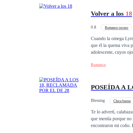
Volver a los
18
0.ß
Romance oscuro
Harem
Triángul
Cuando la omega Lyrra 
que él la quema viva p
adolescente, cuyos oj
por una vidente, manip
Romance
seductores susurros de
con su ambición tiráni
tentada por el encant
POSEÍDA A 
que podría salvarlos o 
roles, incendiándolo e
una alfa hecha a sí mi
Blessing
Chica buena
venganza y redención.
Te lo advertí, calabaz
que mentía porque no p
encontraron mi coño. 
mi clítoris jugando, y