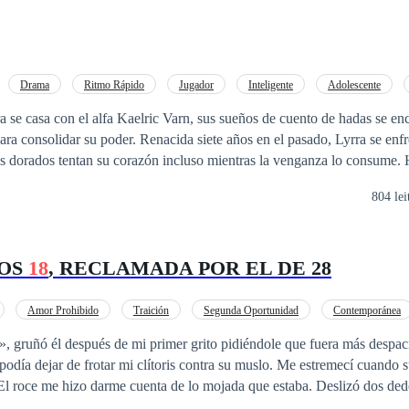
Drama
Ritmo Rápido
Jugador
Inteligente
Adolescente
o Amoroso
se casa con el alfa Kaelric Varn, sus sueños de cuento de hadas se enc
ara consolidar su poder. Renacida siete años en el pasado, Lyrra se enfr
os dorados tentan su corazón incluso mientras la venganza lo consume.
ula su ascenso al poder como alfa, tejiendo intrigas entre rivalidades d
804 lei
l rival Jobe. Mientras el imperio Colmillo de Hierro de Kaelric crece, 
ca, difuminando las líneas entre amor y traición. Guiada por una enigmá
o de un alfa renegado, Lyrra construye su propio poder, empuñando un a
LOS
18
, RECLAMADA POR EL DE 28
condenarlos a todos. Cuando la infidelidad de Kaelric reaviva su dolor, e
n un acto de retribución que rompe la línea temporal. ¿Reescribirá Lyrra
sma, o el amor la atrapará en un bucle eterno? Un romance paranormal a
Amor Prohibido
Traición
Segunda Oportunidad
Contemporánea
a», gruñó él después de mi primer grito pidiéndole que fuera más despaci
odía dejar de frotar mi clítoris contra su muslo. Me estremecí cuando 
El roce me hizo darme cuenta de lo mojada que estaba. Deslizó dos ded
 eso solo me hizo gemir sin vergüenza. Podía sentir la urgencia en mi e