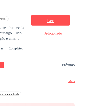
que foi vendida
nário
Ler
ente adormecida
ntir algo. Tudo
Adicionado
se surpreender!
ação e uma
sempre. Conforme
ras
Completed
udar suas vidas.
s que construíram
alsas provas
Próximo
ora,
uma batalha entre
Mais
 a verdade
 outro.
ce na meia-idade