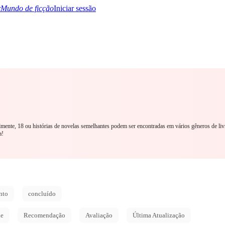
Mundo de ficção
Iniciar sessão
TQ+
YA/TEEN
Paranormal
Mistério/Thriller
Oriental
Jogos
História
MM R
almente, 18 ou histórias de novelas semelhantes podem ser encontradas em vários gêneros de l
a!
nto
concluído
de
Recomendação
Avaliação
Última Atualização