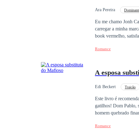
sua vez, precisa enfren
Ara Pereira
Dominant
Casamento por Contrato
Eu me chamo Jonh Cat
carregar a minha marca
book vermelho, satisfazendo 
nenhuma das minhas m
Romance
clientes do Book verm
pra novas modelos na 
fosse desejá-la mais 
A esposa subst
escultural, alta, cabel
bem desenhados que m
que a virgindade dela 
Edi Beckert
Traição
Casamento por Contrato
Este livro é recomend
gatilhos! Dom Pablo, só precisava de uma esposa para cumprir as regras da máfia italiana! Negociou com um
homem quebrado finance
descobriu que ela era 
Romance
ao Dom, descobriu que 
Camila viu o seu mundo 