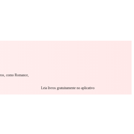
omance
Sci-Fi
Guerra
Outro
ivros, como Romance,
Leia livros gratuitamente no aplicativo