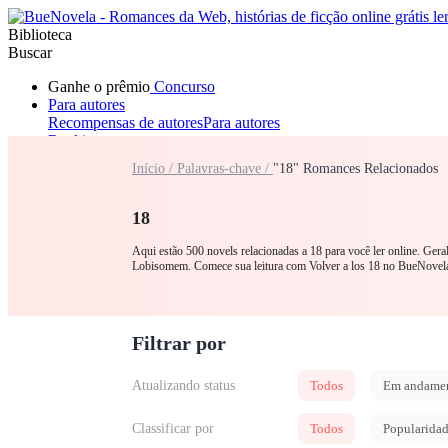
Biblioteca
Buscar
Ganhe o prêmio
Concurso
Para autores
Recompensas de autores
Para autores
Ranking
Navegar
Início /
Palavras-chave /
"18" Romances Relacionados
Novelas
Contos Curtos
Todos
Romance
Lobisomem
Máfia
Sistema
Fantasia
Urbano
LGB
18
Aqui estão 500 novels relacionadas a 18 para você ler online. Ger
Lobisomem. Comece sua leitura com Volver a los 18 no BueNovel
Filtrar por
Atualizando status
Todos
Em andame
Classificar por
Todos
Popularida