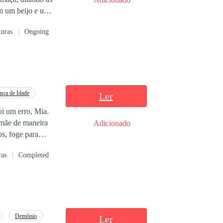
om um beijo e um
aba contratada
turas
Ongoing
ar mascavo e
doçura da babá.
o jogo entre a
e Érick Albelini?
nça de Idade
Ler
Adicionado
s, foge para
ras
Completed
no meio de seu
e melhor amigo de
ntre recomeçar
oibidos, inimigos
Demônio
Ler