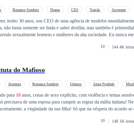
tar o próprio passado, um filho que o odeia e a decisão mais difícil de s
o império que construiu… Porque alguns amores não pedem permissão. Eles acontecem.
e
Romance Sombrio
Drama
CEO
Traição
Arrogante
Enredo Acelerado
er, tenho 30 anos, sou CEO de uma agência de modelos mundialmente
, não basta somente ser linda e saber desfilar, mas também é primordial 
sexualmente homens e mulheres da alta sociedade. Eu nunca me envolvi com
odelos, apesar de ser assediado por muitas delas, mas tudo mudou qu
10
144.4K leitu
elho pediu que eu encontrasse uma garota virgem pra satisfazê-lo. Eu a
intenção de encontrar uma garota virgem, mas eu não esperava que ao e
do que tudo na vida. A garota diante de mim se chamava Hana Galeno,
1
ituta do Mafioso
os castanhos e ondulados, pele clara, olhos esverdeados, peitos empinado
e deu vontade de mordê-los. No momento que os nossos olhos se cruz
deveria pertencer a mim, e eu deveria ser o único a penetrá-la.
Aventura
Romance Sombrio
Gêmeos
Amor Proibido
Misté
Mafia
ado para
18
anos, cenas de sexo explícito, com violência e temas sensív
iramente, a virgindade da sua filha! Só que na véspera do acordo se c
uma vadia, e para cobrir a sua honra, deveria matá-la! Essa moça não qu
10
148.1K leitu
Camila era sua irmã gêmea, pura e idêntica a ela, então eles a oferece
desmoronar, quando foi trabalhar, e percebeu que havia sido sequestrada! Viu