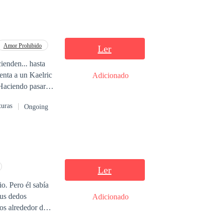
Amor Prohibido
Ler
ienden... hasta
enta a un Kaelric
Adicionado
 Haciendo pasar
e manadas y los
turas
Ongoing
su bondad choca
tica vidente y
muleto místico
lla invierte los
 la historia como
rdiente de
Ler
o. Pero él sabía
sus dedos
Adicionado
os alrededor de
stómago, mi