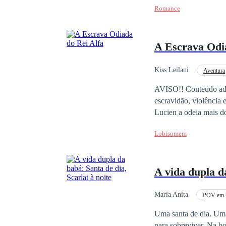
Romance
cuerpo palpitando, ant
«Vinicio…», jadeé. Él
atravesando mi cuerpo
A Escrava Odi
pasa cuando un contrat
una noche para que q
Kiss Leilani
Aventura
Guerreiro/Guerreira
AVISO!! Conteúdo adul
escravidão, violência 
Lucien a odeia mais do
e seu povo. Ele fez del
Lobisomem
muitas coisasUm rei qu
dormido bem nos últim
com que ela pague. Ma
A vida dupla da
diferente. E ele perc
profundamente enraizad
tanto quanto eu? Entã
Maria Anita
POV em P
Mal-entendido
G
Uma santa de dia. Uma pecadora 
para sobreviver. Na boa