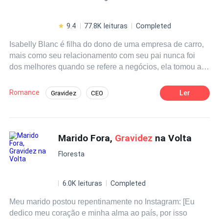
9.4
77.8K leituras
Completed
Isabelly Blanc é filha do dono de uma empresa de carro,
mais como seu relacionamento com seu pai nunca foi
dos melhores quando se refere a negócios, ela tomou a
iniciativa de trabalhar na empresa de Henry Benet, um
dos solteiros mais lindo e cobiçados de Londres, a quase
Romance
Ler
Gravidez
CEO
três anos que ele tem uma paixão por a senhorita Blanc,
Poder Feminino
Contemporâneo
mais a mesma era comprometida lhe deixando em uma
situação de completo respeito por seu relacionamento.
Romance no Trabalho
Independente
um homem de poucas palavras, mais nenhum pouco
Marido Fora,
Gravidez
na Volta
Enredo Acelerado
arrogante como muitos CEO. mais as coisas são
Floresta
diferentes do que esperamos, Isabelly finalmente fica
solteira lhe dando passagem para uma abordagem, mais
algo esta errado com a mesma, quando ela passa mal em
6.0K leituras
Completed
sua sala .
Meu marido postou repentinamente no Instagram: [Eu
dedico meu coração e minha alma ao país, por isso