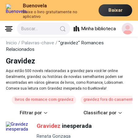
Buenovela
Baixar
Baixe o livro gratuitamente no
aplicativo
Minha biblioteca
Buscar...
Inicio /
Palavras-chave /
"gravidez" Romances
Relacionados
Gravidez
Aqui estão 500 novels relacionadas a gravidez para você ler online.
Geralmente, gravidez ou histórias de novelas semelhantes podem ser
encontradas em vários gêneros de livros, como Romance, Lobisomen.
Comece sua leitura com Gravidez inesperada no BueNovela!
livros de romance com gravidez
gravidez fora do casamento /
Filtrar por
Classificar por
Gravidez
inesperada
Renata Gonzaga