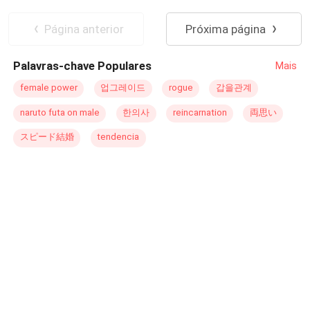
Belmont. O Alfa Lycan mais temido não é o que ela
Casamento por Contrato
esperava: alto, letal, com olhos dourados que a veem
Segunda Chance
Lobisomem
Página anterior
Próxima página
como presa. Uma dívida antiga liga seus destinos e
Intenso
Romance Sombrio
Haphel é parte do pagamento. Ousada e desafiadora, ela
Palavras-chave Populares
Mais
arranca dele um sorriso perigoso: “E o que exatamente
você quer de mim, Belmont? Está precisando de uma
female power
업그레이드
rogue
갑을관계
veterinária para o seu lobo?” Cercada por lobos que não
naruto futa on male
한의사
reincarnation
両思い
sabem que é humana e presa ao Alfa sombrio que já a
reivindicou, Haphel precisa escolher: fugir… ou se render
スピード結婚
tendencia
ao jogo sedutor e letal que pode custar sua liberdade ou
seu coração.