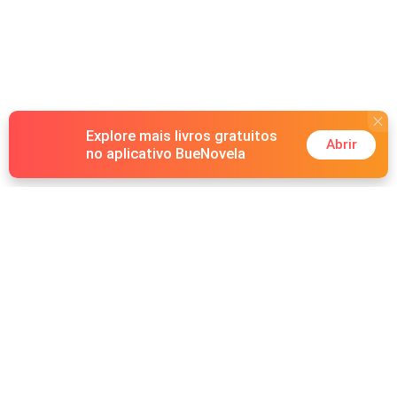
Explore mais livros gratuitos
Abrir
no aplicativo BueNovela
Hot Genres
Romance
Recursos
Lobisomem
Palavras-chave
Redes sociais
Máfia