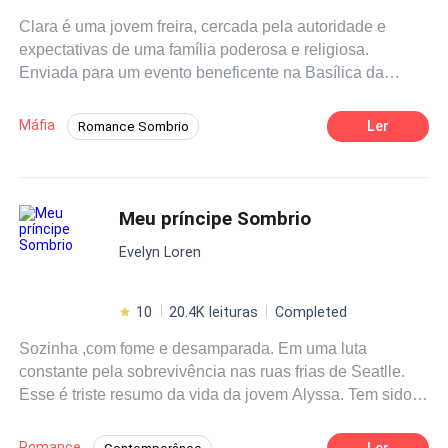
Clara é uma jovem freira, cercada pela autoridade e
expectativas de uma família poderosa e religiosa.
Enviada para um evento beneficente na Basílica da
família, ela conhece o misterioso Padre Andrei Iliescu,
um homem de presença enigmática que desperta nela
Máfia
Ler
Romance Sombrio
uma atração inesperada. Enquanto o evento se
Desejo de Controle
Dominante
desenrola, Clara se vê envolvida em uma teia de
segredos e dilemas pessoais, entre o peso da fé e as
Arrogante
Amor Proibido
Vingança
sombras de seu próprio passado. Mas quando Clara
Meu príncipe Sombrio
Amor Secreto
POV em Primeira Pessoa
testemunha algo que não deveria, sua vida vira de
Amor Dói
Evelyn Loren
cabeça para baixo, e ela se vê forçada a confrontar
verdades desconfortáveis sobre aqueles que mais ama.
Agora, entre confiança e traição, ela terá que decidir até
10
20.4K leituras
Completed
onde está disposta a ir para descobrir quem realmente
Sozinha ,com fome e desamparada. Em uma luta
está no controle de seu destino.
constante pela sobrevivência nas ruas frias de Seatlle.
Esse é triste resumo da vida da jovem Alyssa. Tem sido
assim desde que a pessoa que devia protegê-la se
tornou naquela de quem ela teve que fugir. Uma ameaça.
Romance
Ler