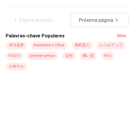
Intenso
CEO
Inteligente
em frente sem querer pensar muito sobre essa situação.
percebe que ela não se lembra dele. Amélia, esconde
Na ida até a casa de sua amiga, para comemorar a virada
segredos e cicatrizes de sua vida com marcas profundas,
Rebelde
Reencontro
Gravidez
do ano, tem uma baita surpresa... Paralelamente,
e ela não pode se dar ao luxo de ser descoberta,
Arrependimento
Página anterior
Próxima página
conhecemos Okan, um homem turco com um passado
especialmente agora que Ícaro, o CEO poderoso e
complexo e obrigações culturais que entram em conflito
influente, está em sua cola. Como um lobo em busca de
Palavras-chave Populares
Mais
com seus desejos pessoais. O encontro entre Emily e
sua presa, Ícaro elabora um plano audacioso, ele usa de
Okan é o ponto de partida para uma história cheia de
suas artimanhas para oferecer a marcante Amélia, um
계약결혼
marinette x chloe
契約恋人
レベルアップ
reviravoltas, onde o destino, os desafios culturais e
emprego em sua influente empresa. Amélia, relutante e
마피아
premier amour
강한
痛い恋
역사
emocionais moldam os caminhos de ambos. O enredo
temendo por seu passado, se vê encurralada. E ao
aborda temas como tradições, liberdade, atração e o
aceitar essa oferta, Amélia se lança em um jogo de
스페이스
impacto das decisões impulsivas. Com capítulos bem
sedução ardente, onde cada encontro é uma batalha
estruturados e narrativas alternadas, o livro mantém o
entre a paixão avassaladora, os segredos que ainda os
leitor imerso na jornada emocional dos personagens
separam e o preconceito das pessoas.
principais.