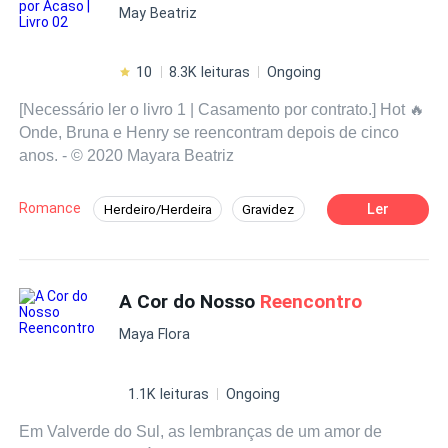
May Beatriz
10
8.3K leituras
Ongoing
[Necessário ler o livro 1 | Casamento por contrato.] Hot 🔥
Onde, Bruna e Henry se reencontram depois de cinco
anos. - © 2020 Mayara Beatriz
Romance
Ler
Herdeiro/Herdeira
Gravidez
Drama
Aventura
Contemporâneo
Segunda Chance
Reencontro
A Cor do Nosso
Reencontro
Médico/Médica
Maya Flora
1.1K leituras
Ongoing
Em Valverde do Sul, as lembranças de um amor de