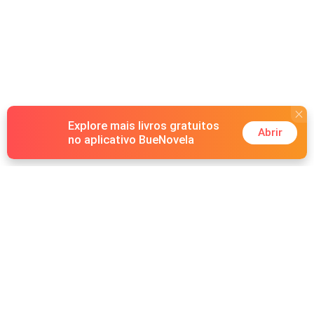
Explore mais livros gratuitos
Abrir
no aplicativo BueNovela
Hot Genres
Romance
Recursos
Lobisomem
Palavras-chave
Redes sociais