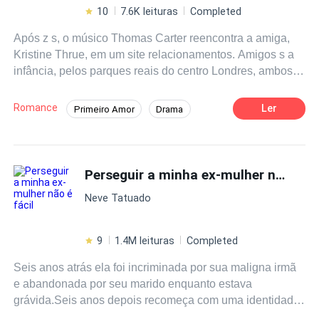
10
7.6K leituras
Completed
Após z s, o músico Thomas Carter reencontra a amiga,
Kristine Thrue, em um site relacionamentos. Amigos s a
infância, pelos parques reais do centro Londres, ambos
tem a chance reatar uma relação enfraquecida pela força
da distância e do tempo. Por um longo período e em
Romance
Ler
Primeiro Amor
Drama
caminhos opostos, em cada um, surge novas pectativas,
Identidade Oculta
Reencontro
novos sonhos e sejos, até a possibilida um
reencontro
abalar os dois mundos: Kristie convida Thomas para
Contemporâneo
Estrela
Artista
iniciar sua carreira musical em Los Angeles. O boêmio e
Perseguir a minha ex-mulher não é fácil
inperiênte britânico aceitaria o convite? o lidariam as
Neve Tatuado
diferenças que o tempo criou? Até on o passado po
influenciar o presente?
9
1.4M leituras
Completed
Seis anos atrás ela foi incriminada por sua maligna irmã
e abandonada por seu marido enquanto estava
grávida.Seis anos depois recomeça com uma identidade
diferente. Estranhamente, o mesmo homem que a