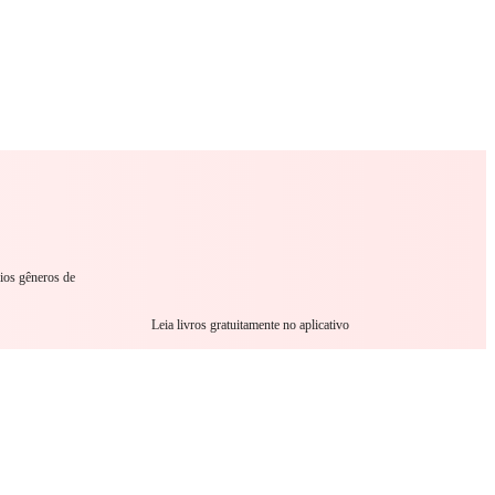
omance
Sci-Fi
Guerra
Outro
rios gêneros de
Leia livros gratuitamente no aplicativo