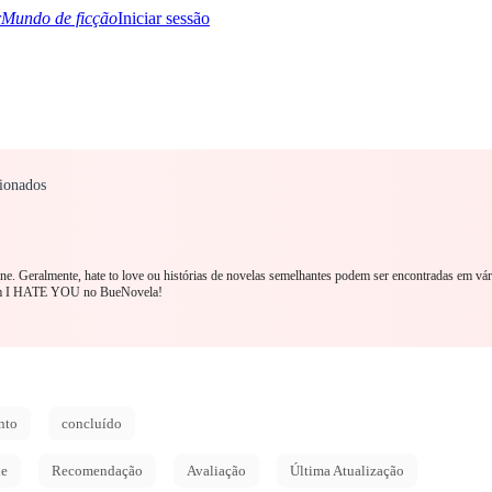
Mundo de ficção
Iniciar sessão
ionados
TQ+
YA/TEEN
Paranormal
Mistério/Thriller
Oriental
Jogos
História
MM R
line. Geralmente, hate to love ou histórias de novelas semelhantes podem ser encontradas em vá
 com I HATE YOU no BueNovela!
nto
concluído
de
Recomendação
Avaliação
Última Atualização