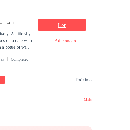
ed Plot
Ler
vely. A little shy
oes on a date with
Adicionado
h a bottle of wine
ian, millionaire
ras
Completed
o his past
 knocks at the door
lie that will turn
Próximo
seek a way to
Mais