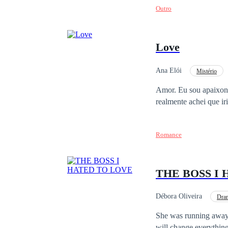
Outro
Love
Ana Elói
Mistério
Amor. Eu sou apaixonada pelo maior traficante de todos os tempos. Um cretino que só me fez sofrer. Eu
Romance
THE BOSS I
Débora Oliveira
Dra
She was running away 
will change everything