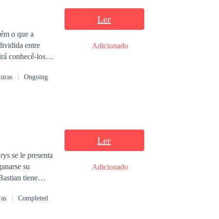
Ler
rém o que a
dividida entre
Adicionado
irá conhecê-los
turas
Ongoing
Ler
rys se le presenta
ganarse su
Adicionado
astian tiene
nquietante
ras
Completed
clo
inará