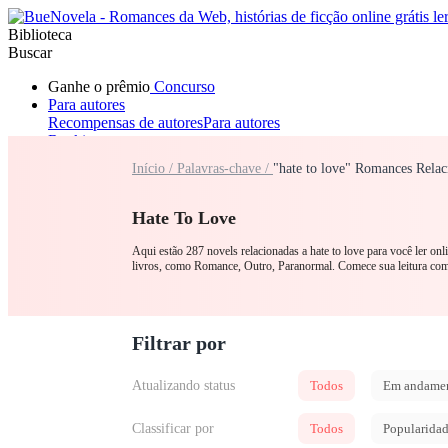
Biblioteca
Buscar
Ganhe o prêmio
Concurso
Para autores
Recompensas de autores
Para autores
Ranking
Navegar
Início /
Palavras-chave /
"hate to love" Romances Relac
Novelas
Contos Curtos
Todos
Romance
Lobisomem
Máfia
Sistema
Fantasia
Urbano
LGB
Hate To Love
Aqui estão 287 novels relacionadas a hate to love para você ler on
livros, como Romance, Outro, Paranormal. Comece sua leitura
Filtrar por
Atualizando status
Todos
Em andame
Classificar por
Todos
Popularida