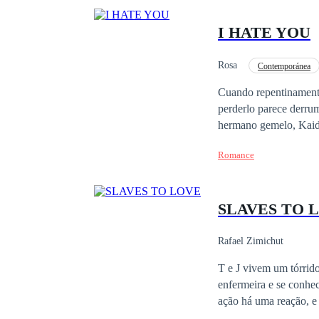
I HATE YOU
Rosa
Contemporánea
Giro Argumental
Cuando repentinamente
perderlo parece derrum
hermano gemelo, Kaiden, parece estar bas
repentina muerte de su
Romance
consuelo el uno del ot
SLAVES TO 
Rafael Zimichut
T e J vivem um tórrido
enfermeira e se conhec
ação há uma reação, e 