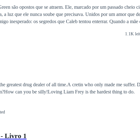
reen são opostos que se atraem. Ele, marcado por um passado cheio ci
, a luz que ele nunca soube que precisava. Unidos por um amor que des
perado: os segredos que Caleb tentou enterrar. Quando a mãe de Caleb ameaça
a de um perigo iminente, os dois são empurrados para um jogo de mentir
1.1K lei
Entre adrenalina e paixão, Caleb luta para proteger Ayala, enquanto ela
teve. Em meio a escolhas impossíveis e um amor que queima
 Ayala precisam decidir até onde vão para salvar um ao outro — e a si
he greatest drug dealer of all time.A cretin who only made me suffer. Di
m?How can you be silly!Loving Liam Frey is the hardest thing to do.
ted
- Livro 1