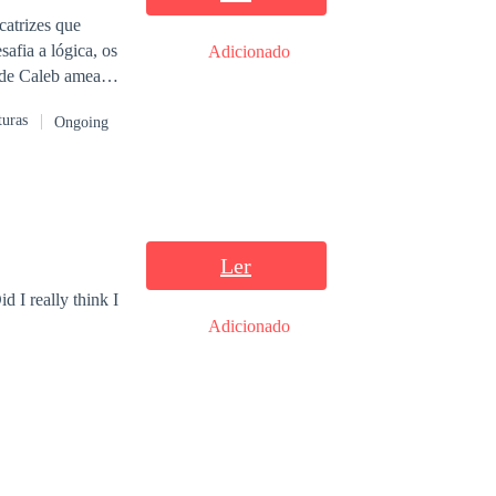
catrizes que
afia a lógica, os
Adicionado
as, corridas
turas
Ongoing
 descobre que
 mesmos.
Ler
d I really think I
Adicionado