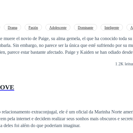
Drama
Pasión
Adolescente
Dominante
Inteligente
A
Malentendido
 muere el novio de Paige, su alma gemela, el que ha conocido toda su v
barla. Sin embargo, no parece ser la única que esté sufriendo por su mu
tante afectado. Paige y Kaiden se han odiado desde pequeños, la
 ser querido parece ser un detonante para no soportar la presencia del o
1.2K leitu
ro? O será, ¿la cura peor que la enfermedad?
LOVE
 relacionamento extraconjugal, ele é um oficial da Marinha Norte ameri
em pela internet e decidem realizar seus sonhos mais obscuros e secret
a deles foi além do que poderiam imaginar.