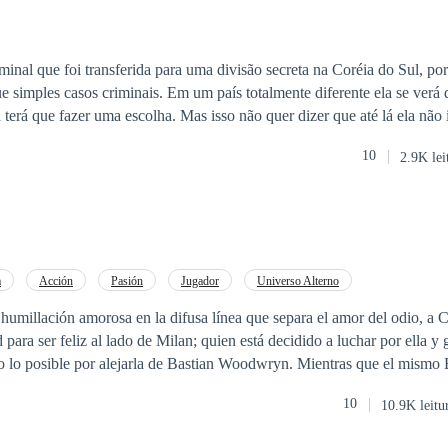
minal que foi transferida para uma divisão secreta na Coréia do Sul, po
e simples casos criminais. Em um país totalmente diferente ela se verá 
a terá que fazer uma escolha. Mas isso não quer dizer que até lá ela não 
10
2.9K lei
a
Acción
Pasión
Jugador
Universo Alterno
e humillación amorosa en la difusa línea que separa el amor del odio, a C
para ser feliz al lado de Milan; quien está decidido a luchar por ella y 
o lo posible por alejarla de Bastian Woodwryn. Mientras que el mismo B
entando a un tipo de enemigo muy distinto al que conoce; la retadora e i
10
10.9K leitu
no sabe es que ella está decidida a no perder ni a doblegarse ante él. Un nuevo ci
najes, un misterioso enemigo aparece y una guerra amorosa que los term