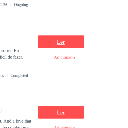
turas
Ongoing
Ler
 coisa mais difícil de fazer.
Adicionado
ras
Completed
Ler
. And a love that
n the cruelest way
Adicionado