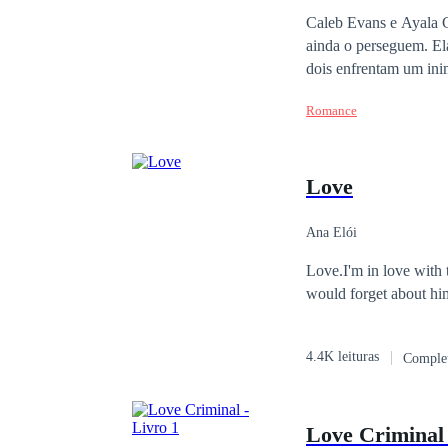
Caleb Evans e Ayala G
ainda o perseguem. Ela
dois enfrentam um inimigo ines
e coloca Ayala na mir
Romance
ilegais e chantagens. 
também precisa ser a fortaleza que ele nunca 
intensamente, Caleb e
Love
Ana Elói
Love.I'm in love with t
would forget about hi
4.4K leituras
Comple
Love Criminal 