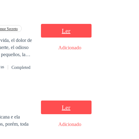
mor Secreto
Ler
ida, el dolor de
erte, el odioso
Adicionado
tro, ¿encontrarán
ras
Completed
Ler
cana e ela
os, porém, toda
Adicionado