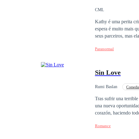
CML
Kathy é uma perita cri
espera é muito mais qu
seus parceiros, mas el
intimamente...
Paranormal
Sin Love
Rumi Baslan
Comedi
Tras sufrir una terribl
una nueva oportunidad 
corazón, haciendo tod
claro que se está enfr
Romance
Crystalle Bellowk. Lo que 
escolar, nuevos perso