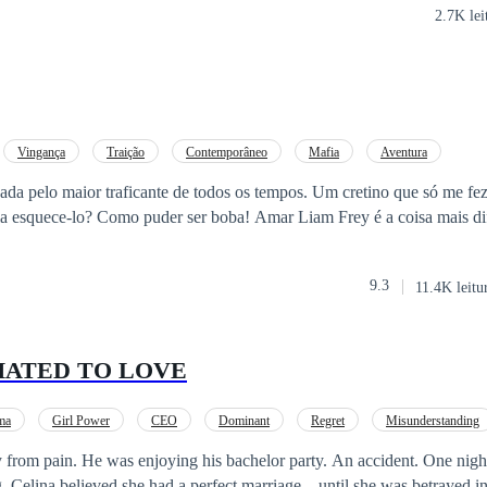
2.7K lei
Vingança
Traição
Contemporâneo
Mafia
Aventura
realmente achei que iria esquece-lo? Como puder ser boba! Amar Liam Frey é a
9.3
11.4K leitu
 HATED TO LOVE
ma
Girl Power
CEO
Dominant
Regret
Misunderstanding
from pain. He was enjoying his bachelor party. An accident. One night
. Celina believed she had a perfect marriage... until she was betrayed i