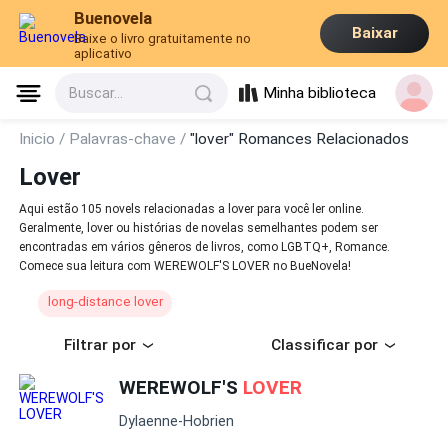
Buenovela
Baixar
Baixe o livro gratuitamente no
aplicativo
Minha biblioteca
Buscar...
Inicio /
Palavras-chave /
"lover" Romances Relacionados
Lover
Aqui estão 105 novels relacionadas a lover para você ler online.
Geralmente, lover ou histórias de novelas semelhantes podem ser
encontradas em vários gêneros de livros, como LGBTQ+, Romance.
Comece sua leitura com WEREWOLF'S LOVER no BueNovela!
long-distance lover
Filtrar por
Classificar por
WEREWOLF'S
LOVER
Dylaenne-Hobrien