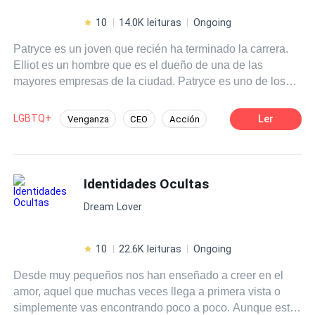
10
14.0K leituras
Ongoing
Patryce es un joven que recién ha terminado la carrera.
Elliot es un hombre que es el dueño de una de las
mayores empresas de la ciudad. Patryce es uno de los
candidatos seleccionados para la entrevista para cubrir
un puesto vacante de la empresa de Elliot... Y éste mismo
LGBTQ+
Ler
Venganza
CEO
Acción
será quien se haga cargo de entrevistarlo. Desde el
Aventurera
Pasión
Renacer
primer momento, entre ambos saltarán chispas... Y no
solo por mera atracción. Tanto uno como el otro, tienen un
"pequeño" secreto. Claro que el de Elliot va más allá de
Identidades Ocultas
la normalidad pues dicho secreto es "peludo"... Y MUY
Dream Lover
PELIGROSO. Pero solo si no se cumplen una serie de
normas; •Descontrolarlo. •Provocarlo. •Retarlo. Y la más
importante de todas... •Hacer daño a esa persona que ha
10
22.6K leituras
Ongoing
elegido SOLO para ÉL.
Desde muy pequeños nos han enseñado a creer en el
amor, aquel que muchas veces llega a primera vista o
simplemente vas encontrando poco a poco. Aunque está