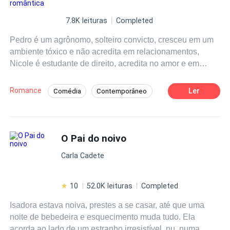
fingir ser o namorado de Elisabeth para encarar um jantar
em família que o pai dela havia programado. Enfrentando
7.8K leituras
Completed
isso, Jack aceita também ser o pai de aluguel do bebê de
Pedro é um agrônomo, solteiro convicto, cresceu em um
Elisabeth. Será que Elisabeth encontrou novamente o
ambiente tóxico e não acredita em relacionamentos,
amor?.
Nicole é estudante de direito, acredita no amor e em
finais felizes, em meios as diferenças eles tentam fazer o
amor sobreviver a dificuldades e segredos do passado,
Romance
Ler
Comédia
Contemporâneo
se apaixone por esse casal e descubra o que o destino
Intenso
Dominante
Boa Menina
reserva pra quem quer viver um grande amor
Advogado/Advogada
Amor Proibido
O Pai do noivo
Gay para você
Perdão
Carla Cadete
10
52.0K leituras
Completed
Isadora estava noiva, prestes a se casar, até que uma
noite de bebedeira e esquecimento muda tudo. Ela
acorda ao lado de um estranho irresistível, nu, numa