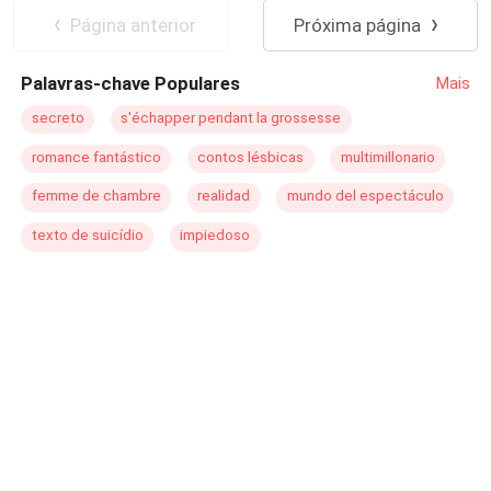
Noiva/Noivo Fugitiva
Página anterior
Próxima página
Palavras-chave Populares
Mais
secreto
s'échapper pendant la grossesse
romance fantástico
contos lésbicas
multimillonario
femme de chambre
realidad
mundo del espectáculo
texto de suicídio
impiedoso