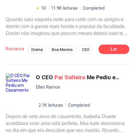
10
11.9K leituras
Completed
Quando saiu naquela noite para curtir com os amigos e
dormir com a garota mais bonita e popular da faculdade,
Daniel não imaginou que poucos meses depois tudo teria
uma consequência que jamais poderia ser contida.
Abandonado pela noiva após o nascimento de filho,
Romance
Ler
Drama
Boa Menina
CEO
Daniel procurou entender os lados da garota que tinha
Identidade Oculta
Segunda Chance
tudo para ser uma mãe perfeita, e escolheu fugir. No
entanto, do outro lado do corredor, havia uma mulher
Amor Secreto
disposta a cuidar da sua criança… Não apenas dela, de
O CEO
Pai Solteiro
Me Pediu em Casamento
seu coração, corpo e alma também.
Ellen Ramos
2.1K leituras
Completed
Depois de sete anos de casamento, Isabella Duarte
acreditava viver uma vida perfeita. Mas tudo desmorona
no dia em que ela descobre que seu marido, Ricardo