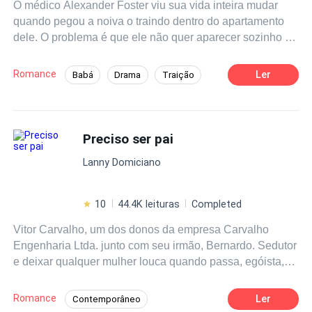
O médico Alexander Foster viu sua vida inteira mudar
história
quando pegou a noiva o traindo dentro do apartamento
dele. O problema é que ele não quer aparecer sozinho na
festa de aniversário do pai e parecer um fracassado na
frente de uma ex namorada. Sua única saída: ser um pai
Romance
Ler
Babá
Drama
Traição
de mentirinha. Quando ele conheceu Joana, soube que
Médico/Médica
Casamento por Contrato
ela era a mulher perfeita para aquela mentira.
Extremamente bonita, gentil e educada, além de ter uma
Aventura
Contemporâneo
linda bebê com olhos azuis iguais aos seus. Eles tinham
Preciso ser pai
um prazo. Um final de semana fingindo que eram a
Lanny Domiciano
família perfeita e tudo deveria voltar a ser como antes.
Mas conforme foi conhecendo Joana e a pequena
Rebeca, mais ligado a elas ficava, e de repente, um final
10
44.4K leituras
Completed
de semana já não era mais suficiente para eles. E
Vitor Carvalho, um dos donos da empresa Carvalho
certamente as coisas nunca mais seriam como antes.
Engenharia Ltda. junto com seu irmão, Bernardo. Sedutor
e deixar qualquer mulher louca quando passa, egóista,
arrogante, e olha para seu próprio umbigo, só pensa em
trabalho e ganhar mais e mais dinheiro. Mas descobre
Romance
Ler
Contemporâneo
que está com leucemia e seu irmão não é compatível.