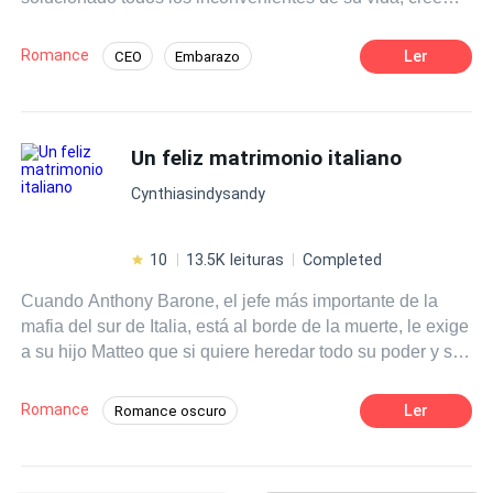
tener en sus manos a la mujer de sus sueños, dinero y
poder, pero tenerlo todo significa que debera sacrificar
Romance
Ler
CEO
Embarazo
algo de gran valor cuando las consecuencias de las
Ritmo Rápido
Romance oscuro
muertes que ocasiono y las mentiras que dijo, derrumben
la farsa que le ayudo a tenerlo todo.
Contemporánea
Rechazo
Mafia
Un feliz matrimonio italiano
Despiadado
Venganza
Cynthiasindysandy
10
13.5K leituras
Completed
Cuando Anthony Barone, el jefe más importante de la
mafia del sur de Italia, está al borde de la muerte, le exige
a su hijo Matteo que si quiere heredar todo su poder y su
inmensa fortuna, debe casarse con una buena mujer y
convivir con ella durante un año. Dianora, una hermosa
Romance
Ler
Romance oscuro
joven maltratada y vendida por su padre, será la elegida
Matrimonio por Contrato
para cumplir esta función en contra de su voluntad. ¿
Pero podrá ella ser una buena esposa públicamente ante
Diferencia de Edad
Mafia