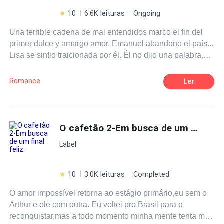
10
6.6K leituras
Ongoing
Una terrible cadena de mal entendidos marco el fin del
primer dulce y amargo amor. Emanuel abandono el país...
Lisa se sintio traicionada por él. Él no dijo una palabra,
ella tampoco hablo. 5 años despues se volvieron a
reencontrar. Él necesita una asistente. Ella necesita
Romance
Ler
dinero. Él quiere venganza. Ella no tiene tiempo.
Emanuel creé que gano. Lisa no tiene nada que perder.
O cafetão 2-Em busca de um
final fe
Label
10
3.0K leituras
Completed
O amor impossível retorna ao estágio primário,eu sem o
Arthur e ele com outra. Eu voltei pro Brasil para o
reconquistar,mas a todo momento minha mente tenta me