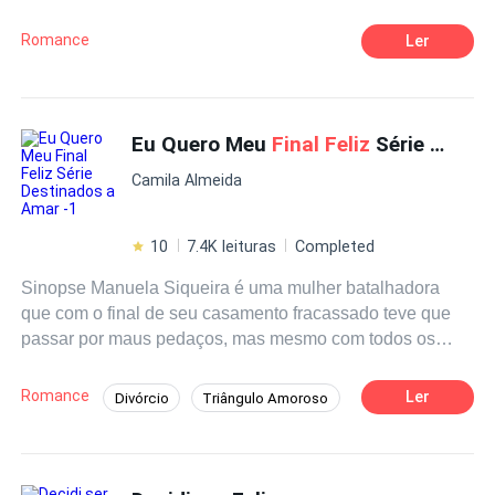
boicotar em relação a nós,mas eu não vou desistir do
meu amor,não agora que estou tão perto!!!.
Romance
Ler
Eu Quero Meu
Final Feliz
Série Destinados a Amar -1
Camila Almeida
10
7.4K leituras
Completed
Sinopse Manuela Siqueira é uma mulher batalhadora
que com o final de seu casamento fracassado teve que
passar por maus pedaços, mas mesmo com todos os
acontecimentos de sua vida corrida ela não deixava de
lado seus maiores presentes, suas filhas que são o seu
Romance
Ler
Divórcio
Triângulo Amoroso
maior orgulho. Mas diante de tudo isso ela ainda sente
Aventura
Independente
que lhe falta algo, Manuela quer ter o seu
final feliz
.
Venha conhecer essa história cheia de drama, realidade
Contemporâneo
Perdão
Drama
e dor... Vocês não podem perder! Venha conferir o