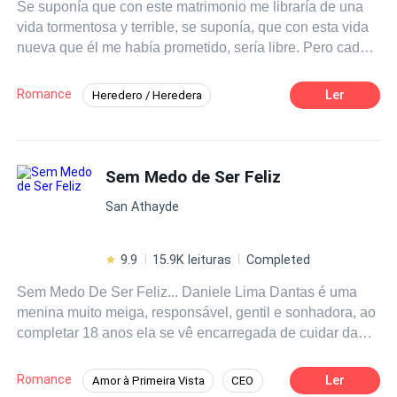
Se suponía que con este matrimonio me libraría de una
enfrentar tudo para ser feliz ao lado da mulher que ama.
vida tormentosa y terrible, se suponía, que con esta vida
Mas será que Helena acreditaria nesse amor?
nueva que él me había prometido, sería libre. Pero cada
día, a cada minuto, me siento más atada a ese terrible
hombre, cada día, siento que esta jaula, este matrimonio
Romance
Ler
Heredero / Heredera
no tendrá fin. Pues Axel Aiken, es un hombre
POV en primera persona
Ritmo Rápido
manipulador, ruin y bastante astuto, siempre
envolviéndome en sus planes, donde quiera o no quiera,
Venganza
CEO
Romance oscuro
debo convertirme en lo que tanto odio, debo volverse un
Sem Medo de Ser Feliz
Traición
Matrimonio por Contrato
ser como él. Debo convertirme, no solo en su esposa,
San Athayde
debo convertirme, en la mujer de su talla, para lograr ser
feliz, debo ser la mejor esposa contractual.
9.9
15.9K leituras
Completed
Sem Medo De Ser Feliz... Daniele Lima Dantas é uma
menina muito meiga, responsável, gentil e sonhadora, ao
completar 18 anos ela se vê encarregada de cuidar da
floricultura de sua mãe enquanto ela viaja por um ano
com seu pai pela Europa. Sua primeira tarefa é ir a uma
Romance
Ler
Amor à Primeira Vista
CEO
premiação, já que a floricultura de sua mãe ganhará um