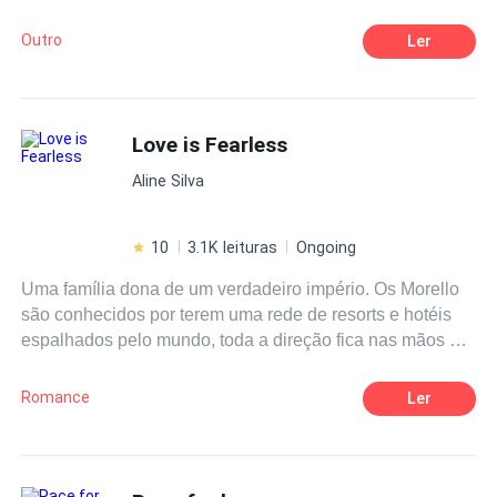
sonhos mais obscuros e secretos, porém, toda ação há
uma reação, e a deles foi além do que poderiam
Outro
Ler
imaginar.
Love is Fearless
Aline Silva
10
3.1K leituras
Ongoing
Uma família dona de um verdadeiro império. Os Morello
são conhecidos por terem uma rede de resorts e hotéis
espalhados pelo mundo, toda a direção fica nas mãos de
Richard Morello, um homem viúvo com idade avançada
onde possui dois filhos sendo eles Antony Morello e
Romance
Ler
Melissa Morello . Sua preocupação sempre foi manter
seus dois netos em segurança e deixar para eles apenas
o legado dentro da lei para os mesmo.