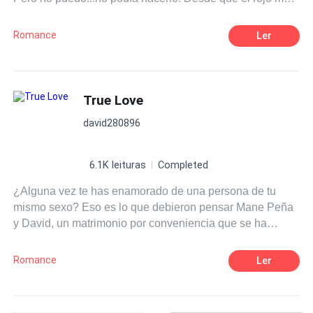
recordaba a tus labios, El amarillo a tu opaco cabello, el
verde a tu suéter de rayas, y el rosa a tus mejillas.
Romance
Ler
True Love
david280896
6.1K leituras
Completed
¿Alguna vez te has enamorado de una persona de tu
mismo sexo? Eso es lo que debieron pensar Mane Peña
y David, un matrimonio por conveniencia que se ha
acabado convirtiendo en una tórrida historia de amor.
Mane, el hombre de la casa, está roto por dentro, y David,
Romance
Ler
David ni siquiera sabe lo que significa sentir debido a su
pasado. ¿Qué va a pasar cuando dos almas heridas se
unan? ¿Qué va a pasar cuando el amor irrumpa en sus