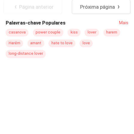
vidas?
Página anterior
Próxima página
Palavras-chave Populares
Mais
casanova
power couple
kiss
lover
harem
Harém
amant
hate to love
love
long-distance lover