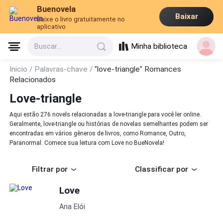
Buenovela
Baixar
Baixe o livro gratuitamente no
aplicativo
Minha biblioteca
Buscar...
Inicio /
Palavras-chave /
"love-triangle" Romances
Relacionados
Love-triangle
Aqui estão 276 novels relacionadas a love-triangle para você ler online.
Geralmente, love-triangle ou histórias de novelas semelhantes podem ser
encontradas em vários gêneros de livros, como Romance, Outro,
Paranormal. Comece sua leitura com Love no BueNovela!
Filtrar por
Classificar por
Love
Ana Elói