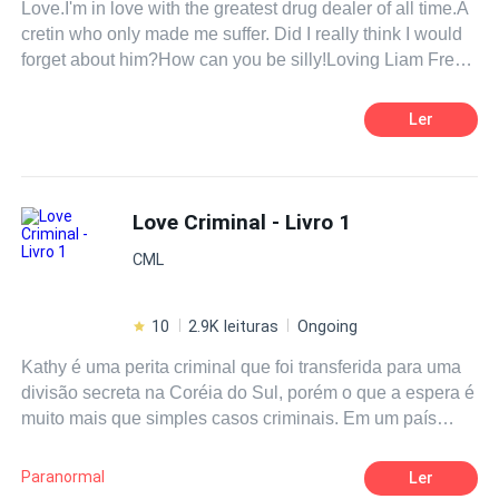
Love.I'm in love with the greatest drug dealer of all time.A
cretin who only made me suffer. Did I really think I would
forget about him?How can you be silly!Loving Liam Frey
is the hardest thing to do.
Ler
Love Criminal - Livro 1
CML
10
2.9K leituras
Ongoing
Kathy é uma perita criminal que foi transferida para uma
divisão secreta na Coréia do Sul, porém o que a espera é
muito mais que simples casos criminais. Em um país
totalmente diferente ela se verá dividida entre seus
parceiros, mas ela terá que fazer uma escolha. Mas isso
Paranormal
Ler
não quer dizer que até lá ela não irá conhecê-los