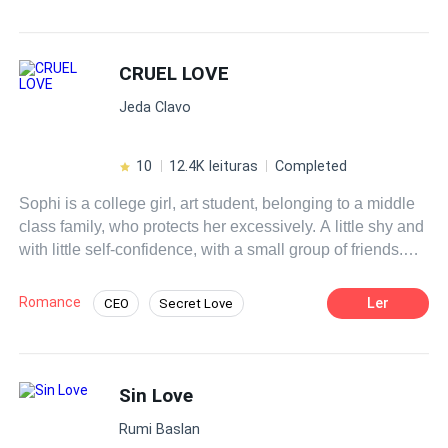
intimamente...
CRUEL LOVE
Jeda Clavo
10
12.4K leituras
Completed
Sophi is a college girl, art student, belonging to a middle
class family, who protects her excessively. A little shy and
with little self-confidence, with a small group of friends.
Her world is shaken when she goes on a date with her
friends and at the last minute they cancel, she finds
Romance
Ler
CEO
Secret Love
herself alone in a restaurant eating with a bottle of wine
Age Gap
Dark Romance
on her table, when the man who will turn her world upside
down appears, a thirty year old Italian, millionaire
Forbidden Love
Fast-Paced Plot
businessman, used to always getting his own way, hard-
Sin Love
Contemporary
hearted and distrustful of women due to his past
Rumi Baslan
experiences. Both are attracted to each other and give