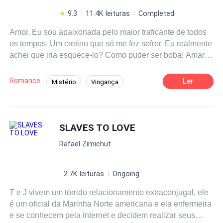
9.3
11.4K leituras
Completed
Amor. Eu sou apaixonada pelo maior traficante de todos
os tempos. Um cretino que só me fez sofrer. Eu realmente
achei que iria esquece-lo? Como puder ser boba! Amar
Liam Frey é a coisa mais difícil de fazer.
Romance
Ler
Mistério
Vingança
Traição
Contemporâneo
Mafia
Aventura
SLAVES TO LOVE
Rafael Zimichut
2.7K leituras
Ongoing
T e J vivem um tórrido relacionamento extraconjugal, ele
é um oficial da Marinha Norte americana e ela enfermeira
e se conhecem pela internet e decidem realizar seus