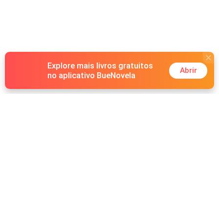
Explore mais livros gratuitos
Abrir
no aplicativo BueNovela
Hot Genres
Romance
Recursos
Lobisomem
Palavras-chave
Redes sociais
Máfia
Pesquisas importantes