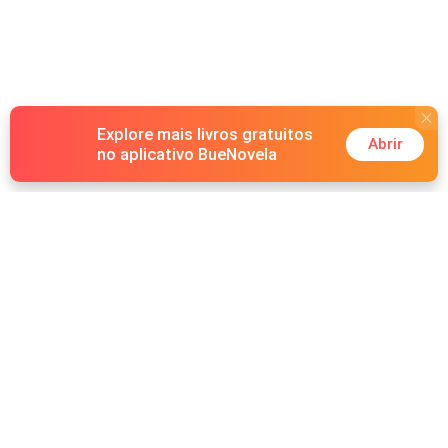
e inocente do interior.
Explore mais livros gratuitos
Abrir
no aplicativo BueNovela
Hot Genres
Romance
Recursos
Lobisomem
Palavras-chave
Redes sociais
Máfia
Pesquisas importantes