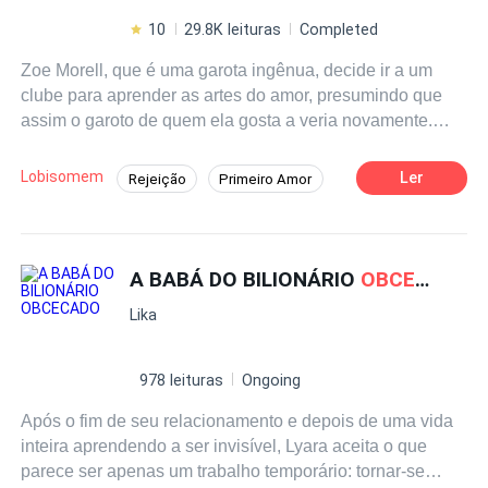
10
29.8K leituras
Completed
Zoe Morell, que é uma garota ingênua, decide ir a um
clube para aprender as artes do amor, presumindo que
assim o garoto de quem ela gosta a veria novamente.
Porém, naquele lugar misterioso ele conhece um homem
com uma aura sombria; um empresário mal-humorado
Lobisomem
Ler
Rejeição
Primeiro Amor
que quando quer algo não pode ser negado, pois
Fera
Alfa
Aventura
Campus
consegue de qualquer maneira. Isaiah Sharman, o
punidor alfa como sua espécie o nomeou; Ele vive cada
Drama
Adolescente
Lobisomem
dia como se fosse o último e o que mais o incomoda: é
A BABÁ DO BILIONÁRIO
OBCECADO
ser governado por outra pessoa ou sofrer oposição. Ele é
Lika
o homem misterioso que sai em busca do prazer quando
se cansa de mulheres da mesma espécie que o veem
como o troféu que devem obter, mas naquele dia tudo
978 leituras
Ongoing
muda quando conhece Zoe, que se assusta no meio do
Após o fim de seu relacionamento e depois de uma vida
ato. e foge, como se tivesse visto o próprio Lúcifer
inteira aprendendo a ser invisível, Lyara aceita o que
pessoalmente, fazendo com que Isaías ficasse
obcecado
parece ser apenas um trabalho temporário: tornar-se
e propusesse colocá-la em sua cama. Mas o que