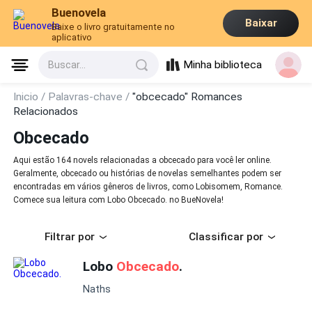
Buenovela
Baixar
Baixe o livro gratuitamente no
aplicativo
Minha biblioteca
Buscar...
Inicio /
Palavras-chave /
"obcecado" Romances
Relacionados
Obcecado
Aqui estão 164 novels relacionadas a obcecado para você ler online.
Geralmente, obcecado ou histórias de novelas semelhantes podem ser
encontradas em vários gêneros de livros, como Lobisomem, Romance.
Comece sua leitura com Lobo Obcecado. no BueNovela!
Filtrar por
Classificar por
Lobo
Obcecado
.
Naths