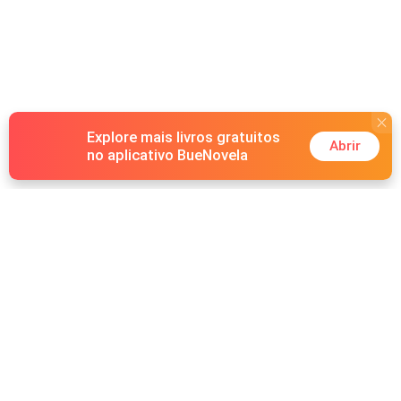
Explore mais livros gratuitos
Abrir
no aplicativo BueNovela
Hot Genres
Romance
Recursos
Lobisomem
Palavras-chave
Redes sociais
Máfia