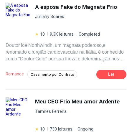
A esposa Fake do Magnata Frio
Julliany Soares
10
9.3K leituras
Completed
Doutor Ice Northwindh, um magnata poderoso,e
renomado cirurgião cardiovascular na Itália, é conhecido
como "Doutor Gelo" por sua frieza e determinação nos
negócios e na vida pessoal. Criado por seu avô, desde a
sua infância, Ice, se tornou desde jovem um mulherengo
Romance
Ler
Casamento por Contrato
que abomina o amor devido a um passado doloroso.
Aventura
Drama
Vingança
Quando Crystal Frost,sua amiga de infância, uma jovem
médica, recém-formada com especialização em pediatria,
Tragédia
CEO
Traição
retorna à Itália, após estudar em Harvard, como bolsista,
Meu CEO Frio Meu amor Ardente
Médico/Médica
ela é apresentada ao mundo de Ice ao aceitar um
Tamires Ferreira
emprego no hospital de seu avô e descobrir que ela está
morando na sua mansão. Determinada e sonhadora,
Crystal rapidamente chama a atenção de Ice,
10
730 leituras
Ongoing