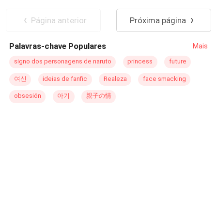
ser negligênciada desiste de tentar construir sua vida ao
Identidade Oculta
lado de alguém que não a valoriza e decide ir embora.
Casamento por Contrato
Divórcio
Página anterior
Próxima página
Enzo por sua vez chega em casa depois de um longo dia
Arrependimento
e vê que a casa que antes tão familiar sente que tem
Palavras-chave Populares
Mais
alguma coisa errada. Será que Sofia vai perdoar a traição
ou vai seguir em frente desistindo de vez de restaurar seu
signo dos personagens de naruto
princess
future
amor por Enzo
여신
ideias de fanfic
Realeza
face smacking
obsesión
아기
親子の情