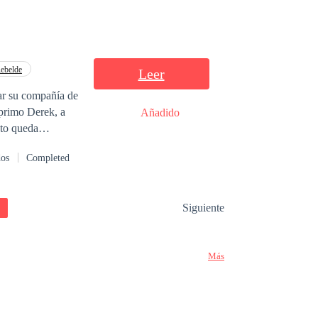
ebelde
Leer
ar su compañía de
 primo Derek, a
Añadido
ato queda
xigencias no serán
dos
Completed
que ignora Jacob
Siguiente
CIAL DE LA
RIZACION
Más