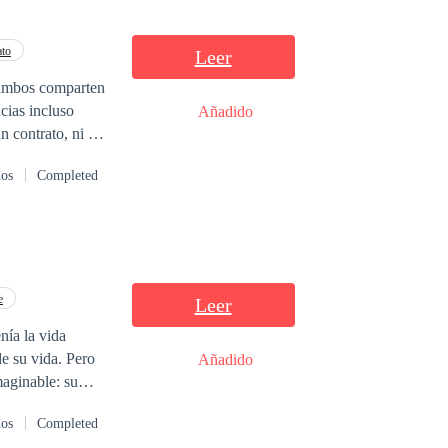
ato
Leer
 ambos comparten
ncias incluso
Añadido
n contrato, ni a
 Sus motivos van
dos
Completed
r un camino
e
Leer
 vida. Pero
Añadido
maginable: su
dos
Completed
e no solo la