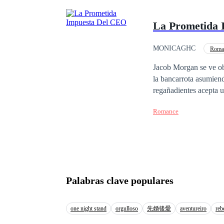
salva de un accidente, sino que la reclama c
no sabe comportarse más que como un salvaje. ¿Acaso
La Prometida 
cosas serán tan fácile
MONICAGHC
Roma
Traición
Matrimo
Jacob Morgan se ve ob
la bancarrota asumiend
regañadientes acepta 
prendado por la bellez
Romance
bien recibidas por la 
es que Natalia oculta sus verdade
muchos obstáculos. REGISTRADA EN SAFECREATIVE BAJO EL NUMERO 2503131157738. TODOS
LOS DERECHOS R
PRESENTE OBRA 
EXPRESA DE LA 
Palabras clave populares
one night stand
orgulloso
先婚後愛
aventureiro
reb