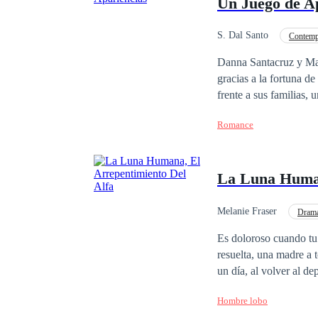
Un Juego de A
S. Dal Santo
Contemp
Desafío a las Expectativ
Danna Santacruz y Mau
gracias a la fortuna de
frente a sus familias,
un intercambio de fav
Romance
un poco más allá de to
donde muchas verdades
La Luna Human
Melanie Fraser
Dram
Es doloroso cuando tu novio
resuelta, una madre a t
un día, al volver al d
madre y su prometido liados. No contentos con la traición, ambos la humillan hasta
Hombre lobo
Pero esa misma noche, 