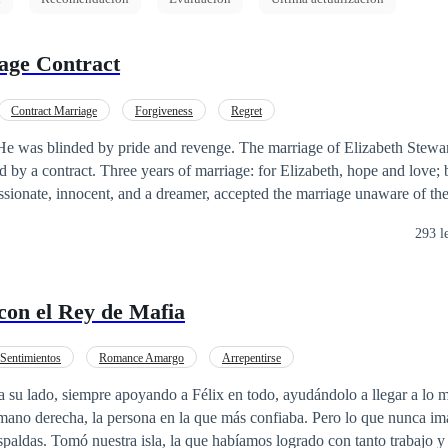
age Contract
Contract Marriage
Forgiveness
Regret
 He was blinded by pride and revenge. The marriage of Elizabeth Stewa
 by a contract. Three years of marriage: for Elizabeth, hope and love; 
ssionate, innocent, and a dreamer, accepted the marriage unaware of the
e was different from spoiled and self-serving women, saw his idealized
293 l
n discovering the contract. He believed she had accepted the marriage 
ecided to punish her. On their wedding day, John left Elizabeth alone wi
ing home, he tore all her clothes and gave her only dark, austere garme
con el Rey de Mafia
and she would be responsible for the housework. His contempt was rele
 marriage into a torment for Elizabeth. While Elizabeth suffered in silence,
ohn’s love, enduring his humiliations and contempt sustained by her uns
 Sentimientos
Romance Amargo
Arrepentirse
ly cold, cruel, and distant. But everything changed the day the contrac
 su lado, siempre apoyando a Félix en todo, ayudándolo a llegar a lo m
h vanished without a trace, causing John to rethink his feelings for her
ha, la persona en la que más confiaba. Pero lo que nunca imaginé era lo que
or redemption and love for the woman he had spent years trying to destr
spaldas. Tomó nuestra isla, la que habíamos logrado con tanto trabajo y a