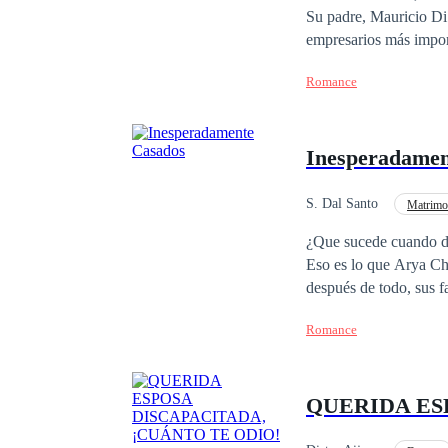
Su padre, Mauricio Di
dispuesta a usar su as
empresarios más import
mucho más que cualquier cuerpo de modelo. En un 
inversiones en Miami. 
confianza es un lujo y
Romance
Lucas durante la fiesta que él
pasión ardiente, o su 
verdaderas intenciones
Sienna. Detrás de su v
Inesperadamen
Sienna se vera atrapad
SafeCreative el dia 
S. Dal Santo
Matrimo
Despiadado
CE
¿Que sucede cuando do
Eso es lo que Arya Chr
después de todo, sus
PARCIAL DE ESTE
Romance
S
QUERIDA ES