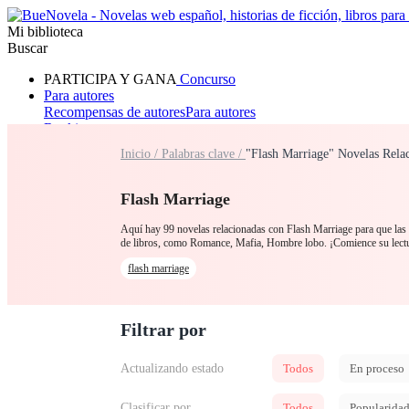
Mi biblioteca
Buscar
PARTICIPA Y GANA
Concurso
Para autores
Recompensas de autores
Para autores
Ranking
Navegar
Inicio /
Palabras clave /
"Flash Marriage" Novelas Rela
Novelas
Cuentos Cortos
Todos
Romance
Hombre lobo
Mafia
Sistema
Fantasía
Urbano
LG
Flash Marriage
Aquí hay 99 novelas relacionadas con Flash Marriage para que las l
de libros, como Romance, Mafia, Hombre lobo. ¡Comience su lectu
flash marriage
Filtrar por
Actualizando estado
Todos
En proceso
Clasificar por
Todos
Popularida