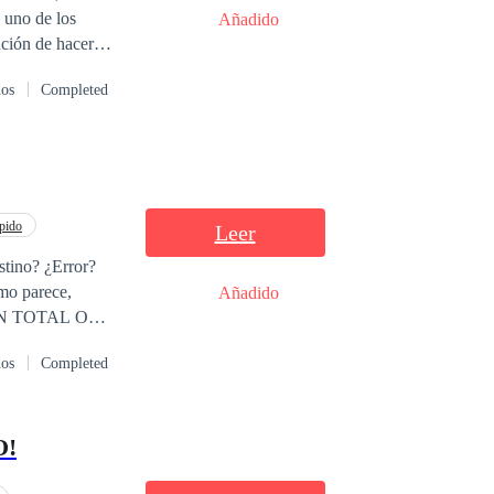
 uno de los
Añadido
indomable valen
nción de hacer
nfitriona para
ocios en una
dos
Completed
 mafia?
or tesoro, su hija
inesperadas y
trada en
pido
Leer
stino? ¿Error?
omo parece,
Añadido
CIÓN TOTAL O
STRADA EN
dos
Completed
O!