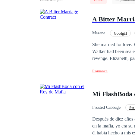
A Bitter Marri
Mazane
Goodgirl
She married for love.
Walker had been sealed
revenge. Elizabeth, pa
John, who believed sh
Romance
Elizabeth crumble upo
Feeling betrayed, he d
That night, upon arriv
Mi FlashBoda 
would be the maid’s, 
decided to turn the three years of
clinging to hope for J
Frosted Cabbage
Sin
John became increasing
Después de diez años a
Mysteriously, Elizabet
en la mafia, yo era su mano derec
on a desperate quest f
él había hecho a mis e