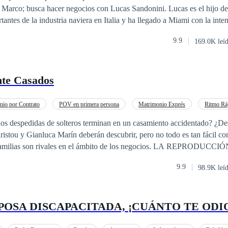
 Marco; busca hacer negocios con Lucas Sandonini. Lucas es el hijo de
tucia y encanto para demostrarle que una mente brillante y un espíritu 
antes de la industria naviera en Italia y ha llegado a Miami con la inte
mundo de traiciones, secretos e intrigas, donde la
El problema surge cuando el padre de Sienna le pide que sea la mejor a
 el amor una debilidad, ¿podrá Alessia convertir un frío acuerdo de neg
9.9
169.0K leí
 ha planificado para agradar al joven empresario. Lo que nadie sabe son las
rebelde corazón será la próxima víctima en este peligroso matrimonio de
 de Lucas; vengarse de Mauricio Di Marco y para eso utilizara a su may
enganza se vera envuelto en sentimientos que le llevaran a hacer cosas 
te Casados
a en un mundo donde varios secretos serán descubiertos. Historia Regis
31 de Mayo con el codigo 200534203480
nio por Contrato
POV en primera persona
Matrimonio Exprés
Ritmo Rá
O
Rebelde
Divorcio
Contemporánea
s despedidas de solteros terminan en un casamiento accidentado? ¿De
istou y Gianluca Marín deberán descubrir, pero no todo es tan fácil c
 familias son rivales en el ámbito de los negocios. LA REPRODUC
 MATERIAL QUEDA PROHIBIDA. LA HISTORIA ESTA REGI
9.9
98.9K leí
AFE CREATIVE . Copyright © 2006014206535
POSA DISCAPACITADA, ¡CUÁNTO TE ODI