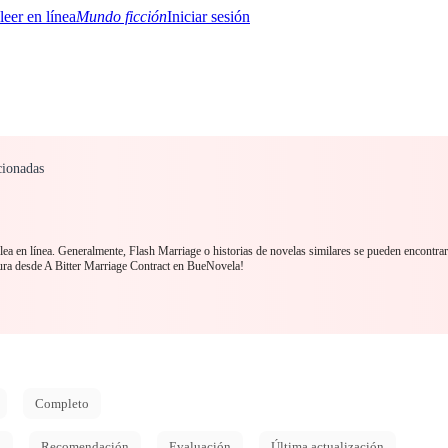
Mundo ficción
Iniciar sesión
cionadas
BTQ+
YA/TEEN
Paranormal
Misterio/Thriller
Oriental
Juegos
Historia
MM
ea en línea. Generalmente, Flash Marriage o historias de novelas similares se pueden encontra
ra desde A Bitter Marriage Contract en BueNovela!
Completo
d
Recomendación
Evaluación
Última actualización