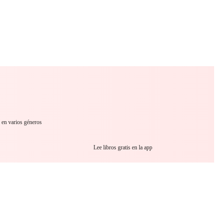
 Romance
Sci-Fi
Guerra
Otros
r en varios géneros
Lee libros gratis en la app