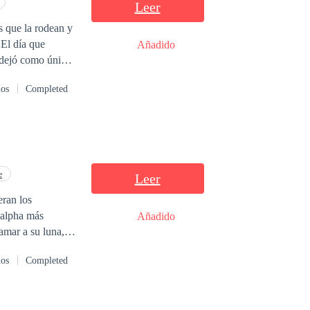
Leer
s que la rodean y
e
Añadido
s dejó como única
demostrarle a
dos
Completed
una propuesta tan
pte un matrimonio
pronto descubrirá
e
Leer
eran los
 hombre que la
Añadido
grande que su
mar a su luna, el
dos
Completed
a vence?