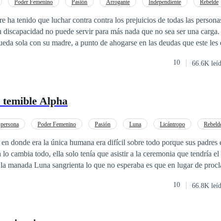
Poder Femenino
Pasión
Arrogante
Independiente
Rebelde
o
De Odio al Amor
Amor de casados
e ha tenido que luchar contra contra los prejuicios de todas las persona
iscapacidad no puede servir para más nada que no sea ser una carga. El día qu
queda sola con su madre, a punto de ahogarse en las deudas que este le
ne que hacer algo para vencer tal adversidad, pero, especialmente, para 
10
66.6K leí
 salida del cementerio la realidad la golpea con más
a que su padre dejó amenaza con destruir lo poco que le queda. Edmund Blackwood,
na vasta hacienda en el corazón del outback australiano, aparece con 
 temible Alpha
adora: está dispuesto a saldar la deuda… siempre y cuando Harper ace
ficio y la desesperación, Harper elige proteger a su
fique perder su libertad. Arrancada de la ciudad y llevada al desierto, 
 persona
Poder Femenino
Pasión
Luna
Licántropo
Rebeld
será un reto y un infierno. En un lugar marcado por secretos, rencores y
De Odio al Amor
n donde era la única humana era difícil sobre todo porque sus padres 
arper tendrá que enfrentarse a un matrimonio que no desea tener, a un
 la humilla por su discapacidad, y a un contrato que le exige algo más 
la manada Luna sangrienta lo que no esperaba es que en lugar de procla
a perdido las esperanzas de ser como sus hermanos,
10
66.8K leí
s y sobre todo la guerra y el amor harán salir su lado lobuno. Personas del pasado
recezan a vengarse. estará Lina dispuesta a pelear contra todo solo para ser feliz o se dejar