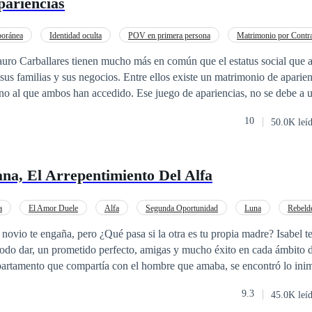
pariencias
oránea
Identidad oculta
POV en primera persona
Matrimonio por Contr
as
Matrimonio Exprés
Ritmo Rápido
CEO
Heredero / Heredera
ro Carballares tienen mucho más en común que el estatus social que
 sus familias y sus negocios. Entre ellos existe un matrimonio de aparie
 uno al que ambos han accedido. Ese juego de apariencias, no se debe a u
ores, mucho menos es por dinero, o acuerdos entre familias o negocios.
10
50.0K leí
do lo superficial que los rodea en su mundo, y eso los llevara a recorre
 saldrán a la luz incluyendo sentimientos que ambos desconocían.
a, El Arrepentimiento Del Alfa
a
El Amor Duele
Alfa
Segunda Oportunidad
Luna
Rebeld
 te engaña, pero ¿Qué pasa si la otra es tu propia madre? Isabel tenía la vida
odo dar, un prometido perfecto, amigas y mucho éxito en cada ámbito de su
epartamento que compartía con el hombre que amaba, se encontró lo ini
 destrozarla por completo…
9.3
45.0K leí
lluviosa y llena de agonía para Isabel, llega un hombre desconocido qu