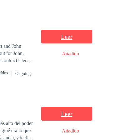
Leer
rt and John
but for John,
Añadido
 contract’s terms.
 image of
eídos
Ongoing
for money.
th the guests.
nts. Her room
ntless, and John
hakable faith,
Leer
t came to an end.
ás alto del poder
 and leading him
Añadido
oy.
stucia, y le dio