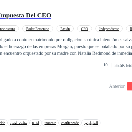
omo suya. Ella es incapaz de creer que él es un hombre lobo y él
 podrán vivir eso que el destino preparó para ellos? ¿Las
Impuesta Del CEO
s como las pintan?
nce oscuro
Poder Femenino
Pasión
CEO
Independiente
R
nio por Contrato
Venganza
ligado a contraer matrimonio por obligación su única intención es salv
o el liderazgo de las empresas Morgan, puesto que es batallado por su
un encuentro orquestado por su madre con Natalia Redmond de inmedi
a de la dulce e inocente chica, pero rápidamente se da cuenta que sus e
10
35.5K leí
joven cuyo carácter obstinado se convierte en la horma de su zapato, lo 
ras intenciones al aceptar el matrimonio. Muchos secretos, muchas intrigas y
Anterior
ESERVADOS. PROHIBIDA LA REPRODUCCION TOTAL O PAR
POR CUALQUIER MEDIO O SU ADAPTACION SIN LA AUTO
AUTORA.
elde
مثلث الحب
비서
inocente
charlie wade
الملياردير