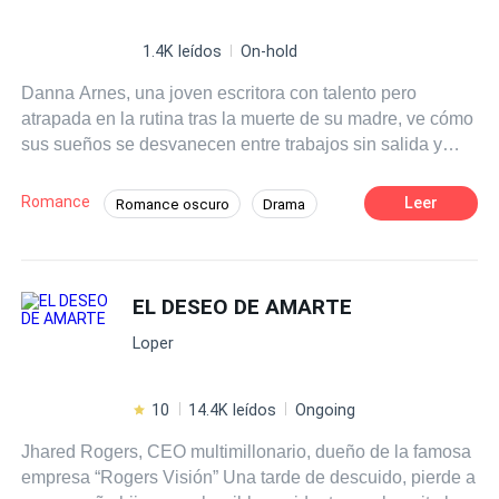
1.4K leídos
On-hold
Danna Arnes, una joven escritora con talento pero
atrapada en la rutina tras la muerte de su madre, ve cómo
sus sueños se desvanecen entre trabajos sin salida y
obligaciones familiares. Sus días son monótonos, hasta
que un encuentro fortuito la arrastra hacia un mundo que
Romance
Leer
Romance oscuro
Drama
nunca imaginó. Liam Veyne, un hombre enigmático,
Identidad oculta
Primer Amor
magnético y con un aire de peligro irresistible, ha seguido
cada uno de los pasos de Danna sin que ella lo note. Lo
que comienza como una atracción secreta se convierte
EL DESEO DE AMARTE
en una obsesión ardiente: él quiere protegerla, inspirarla
Loper
y poseerla… todo a la vez. Entre secretos, juegos de
poder, celos y pasiones que los consumen, Danna
deberá decidir si se entrega al fuego de Liam,
10
14.4K leídos
Ongoing
arriesgando su corazón y su independencia, o si
Jhared Rogers, CEO multimillonario, dueño de la famosa
mantiene la distancia, ignorando que el deseo más
empresa “Rogers Visión” Una tarde de descuido, pierde a
intenso nunca olvida a quien lo provoca. "Quiero ser tu