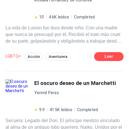
10
4.6K leídos
Completed
La vida de Luxion fue dura desde niño. Con una madre
que nunca se preocupó por él. Recibió el trato más cruel
de su parte, golpeándolo y obligándolo a trabajar desde
niño. Un dia, fue culpado de un delito y detenido
injustamente. Cuando logró escapar de esa tortura, todas
LGBTQ+
Leer
Acción
Aventurera
las mentiras que han cubierto su vida comenzaron a
Ritmo Rápido
Independiente
descubrirse. Nuevos sentimientos se apoderan de él.
Dolor, rencor y el que menos se esperaba, amor hacia
Rebelde
Primer Amor
Gay por ti
una de las personas que más odiaba. A veces te ves
El oscuro deseo de un Marchetti
Giro Argumental
obligado a hacer lo que nunca imaginaste...
Yerimil Perez
9.9
41.5K leídos
Completed
Secuela: Legado del Don. El príncipe mestizo vinculado
al alma de un antiguo lobo guerrero, Naiko. Unidos por el