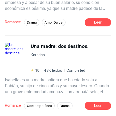
empresa y a pesar de su buen salario, su condición
secreto... y que el amor puede ser la trampa más dulce de
económica es pésima, ya que su madre padece de la
todas.
enfermedad de Pompe y todo lo que gana no le alcanza
para costear tan costosos tratamientos. Acorralada por su
Romance
Leer
Drama
Amor Dulce
situación, comienza a trabajar por las noches como dama
Amor Exclusivo
CEO
Chica buena
de compañia en un club nocturno, teniendo que entregar
su virginidad a un desconocido por dinero. Sin embargo,
Abogado
Amor Prohibido
cuando descubre que ese desconocido al que se entrega
Una madre: dos destinos.
Malentendido
Amor Secreto
noche tras noche es Erick Montenegro, su jefe y el
Karerina
hombre al cual ama en silencio, todo su mundo se
desmorona.
10
4.3K leídos
Completed
Isabella es una madre soltera que ha criado sola a
Fabián, su hijo de cinco años y su mayor tesoro. Cuando
una grave enfermedad amenaza con arrebatárselo, el
destino le abre una puerta inesperada… alquilar su
vientre a cambio del dinero que tanto necesita. En medio
Romance
Leer
Contemporánea
Drama
del dolor, surge una nueva oportunidad de vida no sólo
POV en tercera persona
para su hijo, sino también para el matrimonio