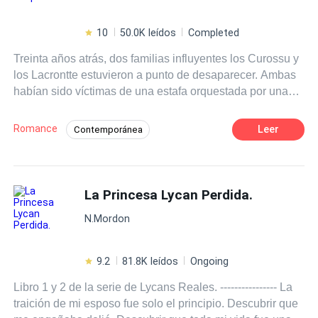
moribunda en un hospital.
10
50.0K leídos
Completed
Treinta años atrás, dos familias influyentes los Curossu y
los Lacrontte estuvieron a punto de desaparecer. Ambas
habían sido víctimas de una estafa orquestada por una
poderosa organización de la mafia italiana, una red tan
profunda que los dejó sin salida: cuentas vacías,
Romance
Leer
Contemporánea
reputaciones manchadas y el inminente abismo de la
Poder Femenino
Amor y odio
CEO
quiebra. Cuando ya no quedaban aliados ni esperanza,
las dos familias hicieron lo impensable: un pacto
Dominante
Gemelos
irrevocable, sellado no solo con contratos legales, sino
La Princesa Lycan Perdida.
Matrimonio por Contrato
con honor, sangre y destino. El acuerdo era claro y
Triángulo Amoroso
Embarazo
N.Mordon
cruelmente preciso: si lograban levantarse de las ruinas y
volver a la cima, si el primer heredero de los Lacrontte era
un varón y el de los Curossu una mujer, esos niños
9.2
81.8K leídos
Ongoing
estarían destinados a casarse. No habría objeciones. No
Libro 1 y 2 de la serie de Lycans Reales. ---------------- La
habría amor que lo impidiera. Una vez esos herederos
traición de mi esposo fue solo el principio. Descubrir que
nacieran, todos los bienes, empresas y activos de ambas