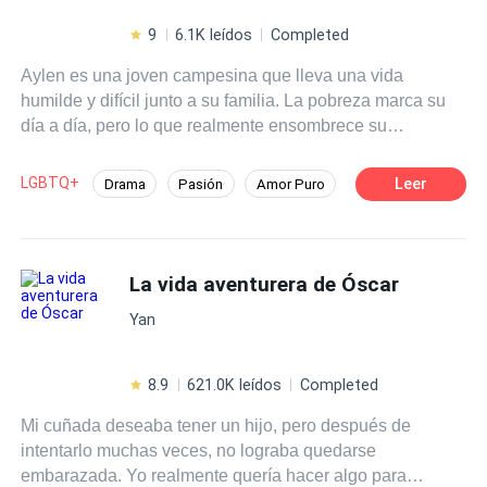
9
6.1K leídos
Completed
Aylen es una joven campesina que lleva una vida
humilde y difícil junto a su familia. La pobreza marca su
día a día, pero lo que realmente ensombrece su
existencia es la figura de su padre, un hombre violento y
abusivo. Aun así, en medio de tanta dureza, hay algo en
LGBTQ+
Leer
Drama
Pasión
Amor Puro
Aylen que la convierte en alguien imposible de olvidar.
Chica buena
Inteligente
Su belleza es inusual, casi irreal. Cabello de un rojo
ardiente, ojos de un azul tan profundo como el océano y
Favorito del Grupo
Realeza
una delicadeza que solo necesita un vistazo para
La vida aventurera de Óscar
Reverse Harem
Gay por ti
hechizar a quien la contempla... Su presencia no pasa
Yan
desapercibida. Los aldeanos murmuran su nombre con
asombro, y los rumores sobre la misteriosa joven de
apariencia encantadora comienzan a extenderse más
8.9
621.0K leídos
Completed
allá de las fronteras de su hogar. Hasta llegar a oídos de
Mi cuñada deseaba tener un hijo, pero después de
la emperatriz. Dueña de una corte deslumbrante y
intentarlo muchas veces, no lograba quedarse
conocida por su apetito insaciable por todo lo bello, la
embarazada. Yo realmente quería hacer algo para
emperatriz es tan admirada como temida. Su crueldad es