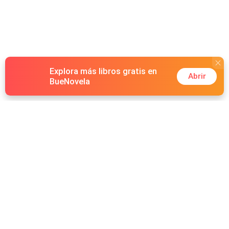
Explora más libros gratis en
Abrir
BueNovela
Hot Genres
Romance
Recursos
Hombre lobo
Palabras clave
Redes Sociales
Mafia
Búsquedas calientes