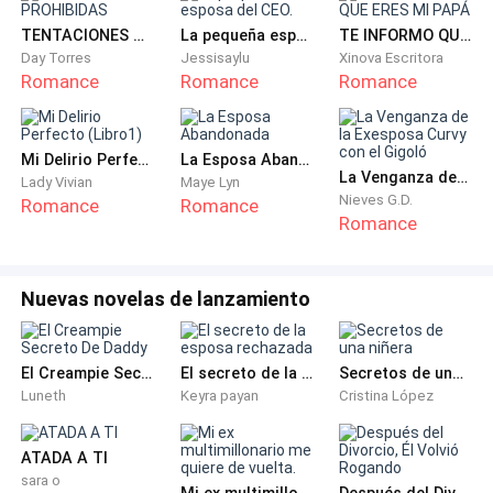
meses de relación que habían llevado a escondidas.
TENTACIONES PROHIBIDAS
La pequeña esposa del CEO.
TE INFORMO QUE ERES MI PAPÁ
Day Torres
Jessisaylu
Xinova Escritora
Él siempre decía que la respetaba demasiado como
Romance
Romance
Romance
para propasarse con ella, pero ahora eran marido y
mujer, ¿acaso no merecía un beso?
Mi Delirio Perfecto (Libro1)
La Esposa Abandonada
La Venganza de la Exesposa Curvy con el Gigoló
Lady Vivian
Maye Lyn
¿Es que ni su propio marido iba a querer besarla?
Nieves G.D.
Romance
Romance
Romance
Veintiséis años y nunca un hombre había mostrado el
mínimo deseo hacía ella.
Nuevas novelas de lanzamiento
Era una mujer completa de pies a cabeza, puede que
no tuviera una gran belleza ni el cuerpo que estaba a la
El Creampie Secreto De Daddy
El secreto de la esposa rechazada
Secretos de una niñera
moda, pero su familia siempre decía que Elizabeth se
Luneth
Keyra payan
Cristina López
merecía el mundo…
ATADA A TI
Aunque el mundo parecía no quererla a ella.
sara o
Mi ex multimillonario me quiere de vuelta.
Después del Divorcio, Él Volvió Rogando