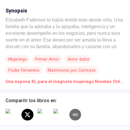
Synopsis
Elizabeth Patterson lo había tenido todo desde niña. Una
familia que la adoraba y la apoyaba, inteligencia y un
excelente desempeño en los negocios, pero nunca tuvo
suerte en el amor. Ese deseo por ser amada la lleva a
discutir con su familia, abandonarlos y casarse con un
hombre que la despreciaba por su aspecto. Tras el
Mujeriego
Primer Amor
Amor dulce
desengaño y un divorcio, Elizabeth se siente incapaz de
regresar con su familia y decide valerse por sí misma.
Poder Femenino
Matrimonio por Contrato
Ella no pensaba volver a enamorarse, pero no contaba
con que su nuevo jefe frustraría esos planes. Roger
Amor de casados
Pasión
Una esposa XL para el magnate mujeriego Novelas Online Descarga gratuita de PDF
Robson está cansado de ser usado y desechado como si
fuera el peor de los hombres. Después de sufrir una
infidelidad por parte de su prometida, decide romper esa
Comparitr los libros en:
relación y comenzar una vida siendo un mujeriego
consumado. Elizabeth y Roger se habían rendido en el
amor, pero el destino decide unirlos y ella termina siendo
su asistente. Con el pasar del tiempo, Roger encuentra