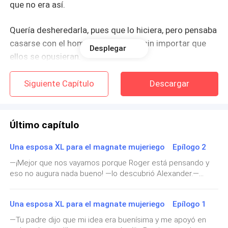
que no era así.
Quería desheredarla, pues que lo hiciera, pero pensaba
casarse con el hombre que amaba sin importar que
Desplegar
ellos se opusieran.
Desde el momento en que le dijo a su pareja que se
Siguiente Capítulo
Descargar
escaparía para casarse con él, Jonathan había
preparado todo para que eso ocurriera.
Último capítulo
En ese instante se encontraba entrando a la iglesia,
muy nerviosa, pero decidida a hacerlo.
Una esposa XL para el magnate mujeriego Epílogo 2
—¡Mejor que nos vayamos porque Roger está pensando y
No hubo tiempo para conseguir un vestido de novia,
eso no augura nada bueno! —lo descubrió Alexander.—
¡¿Quieres dejar de meterte en conversaciones ajenas?! —le
tampoco para que ella le explicara que había tenido
reprochó su esposo.—Habla más lejos, si estás al lado mía
una discusión con su padre y se encontraba sin
Una esposa XL para el magnate mujeriego Epílogo 1
no esperes que me quede sin escuchar. Para algo tengo
dinero.
oídos.Roger gruñó como un perro con rabia y su expresión
—Tu padre dijo que mi idea era buenísima y me apoyó en
molesta cambió apenas se la dirigió a ella por una llena de