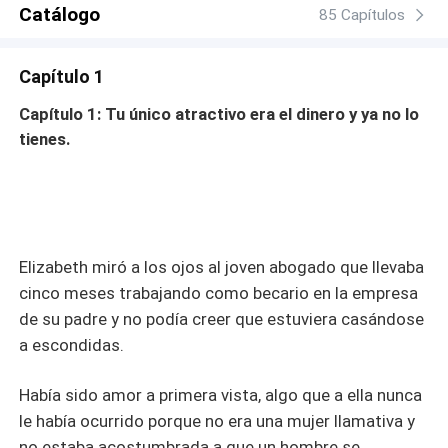
en Elizabeth no solo a la mejor empleada que ha tenido,
Catálogo
85 Capítulos
también a esa aliada que le encubre todos sus escarceos
y a su mejor amiga. La vida para él era perfecta, hasta
Capítulo 1
que un error lo obliga a casarse con su asistente. Un
matrimonio que comienza con una mentira. Una cláusula
Capítulo 1: Tu único atractivo era el dinero y ya no lo
en el contrato que puede destruir su futuro. Y una mujer
tienes.
que no está dispuesta a dejarse humillar de nuevo.
¿Podrá Roger convencer a su esposa de que la ama sin
importar su aspecto? ¿Llegará Elizabeth a perdonar el
engaño o acabarán en una guerra que ninguno podrá
ganar?
Elizabeth miró a los ojos al joven abogado que llevaba
cinco meses trabajando como becario en la empresa
de su padre y no podía creer que estuviera casándose
a escondidas.
Había sido amor a primera vista, algo que a ella nunca
le había ocurrido porque no era una mujer llamativa y
no estaba acostumbrada a que un hombre se