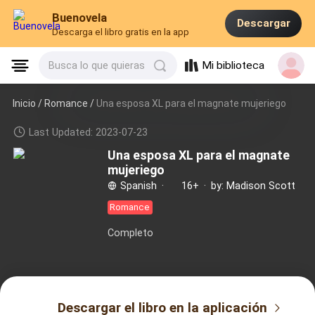
Buenovela
Descargar
Descarga el libro gratis en la app
Mi biblioteca
Busca lo que quieras
Inicio /
Romance
/
Una esposa XL para el magnate mujeriego
Last Updated: 2023-07-23
Una esposa XL para el magnate
mujeriego
Spanish
·
16+
·
by: Madison Scott
Romance
Completo
Descargar el libro en la aplicación