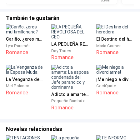
la gorda a la que había que soportar porque era la hija
del dueño de la empresa.
También te gustarán
—Sí, quiero —lo escuchó pronunciar y suspiró de alivio.
Cariño, ¿eres multimillonario?
El Destino del heredera
Cuando el sacerdote repitió la pregunta para ella,
LA PEQUEÑA REVOLTOSA DEL CEO
Lyra Paramés.
María Carmen
Day Torres
respondió con la mayor rapidez y llena de ilusión.
Romance
Romance
Romance
—Sí, por supuesto que quiero —dijo y miró al que
ahora era su esposo llena de ilusión.
La Venganza de la Esposa Muda
¡Me niego a divorciarme!
Mel Polanco
CeciQuate
Cuando llegó el momento del beso, Jonathan
Romance
Romance
Adicto a amarte: La esposa condenada del Jefe paranoico y dominante
continuó sin mostrarse feliz.
Pequeño Bambú de la Familia Gu
Romance
Se acercó a ella y lo único que hizo fue rozarle la
mejilla.
Novelas relacionadas
Lo mismo que había hecho durante los tres cortos