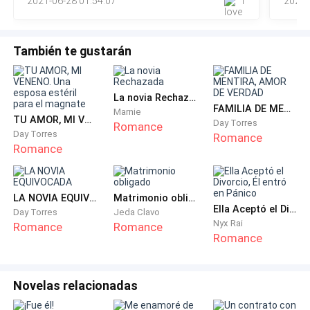
2021-06-28 01:54:07
1
2023-
cafetería.
También te gustarán
Para los hombres era un pantalón negro con tirantes
rojos y una camisa con cuello de color blanco con
franjas blancas, por el otro lado, el de las chicas era lo
La novia Rechazada
mismo, exceptuando el pantalón por una falda.
FAMILIA DE MENTIRA, AMOR DE VERDAD
Marnie
TU AMOR, MI VENENO. Una esposa estéril para el magnate
Day Torres
Romance
Day Torres
Romance
Era lindo, pero era muy incómodo, pero era lo que
Romance
había.
Al llegar a casa miré mi reflejo al lado del espejo que
LA NOVIA EQUIVOCADA
Matrimonio obligado
Ella Aceptó el Divorcio, Él entró en Pánico
se encontraba detrás de la puerta mi cabello estaba
Day Torres
Jeda Clavo
Nyx Rai
Romance
Romance
hecho un nido de pájaros por el fuerte viento que
Romance
hacía.
Lo acomode mejor y corrí a mi cuarto, tome una falda
Novelas relacionadas
de cuero negro, unas mallas negras y una playera de