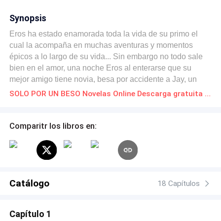
Synopsis
Eros ha estado enamorada toda la vida de su primo el
cual la acompaña en muchas aventuras y momentos
épicos a lo largo de su vida... Sin embargo no todo sale
bien en el amor, una noche Eros al enterarse que su
mejor amigo tiene novia, besa por accidente a Jay, un
chico amante del Rock y con un sueño, TRIUNFAR, todo
SOLO POR UN BESO Novelas Online Descarga gratuita de PDF
esto ocasionará una serie de eventos en la vida de estos
personajes, ¿Podrán lograr sus metas? ¿Existirá una
manera de triunfar sin perder algo en el proceso? ¿Eros
Comparitr los libros en:
será correspondida?.
Catálogo
18 Capítulos
Capítulo 1