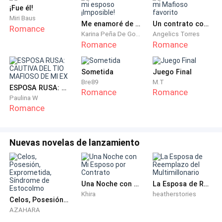
color negro con un logo, para un toque mas elegante
¡Fue él!
agregue una gabardina negra y por último unas botas.
Miri Baus
Me enamoré de mi esposo ¡Imposible!
Un contrato con mi Mafioso favorito
Romance
Era ilogico, me quejaba del frio pero vestia con falda,
Karina Peña De Goncalves
Angelics Torres
¿ironico no?.
Romance
Romance
Me puse la ropa que había escogido, por último peine
Sometida
Juego Final
mi cabello blanco por una ultima vez. El resultado final
Bre89
M.T
ESPOSA RUSA: CAUTIVA DEL TIO MAFIOSO DE MI EX
Romance
Romance
me habia encantado, para finalizar me puse un labial
Paulina W
rojo y rímel, amaba el maquillaje gótico o E-girl, pero
Romance
no sabía cómo maquillarme, así que solo usaba lo
primordial, pero admiraba a todas esas que sabían
Nuevas novelas de lanzamiento
hacerlo y eran profesionales, joder si que tenían
talento, era complicado realizar un maquillaje
perfecto.
Una Noche con Mi Esposo por Contrato
La Esposa de Reemplazo del Multimillonario
Khira
heatherstories
Aproveche para ver un capitulo de Friends ya que aun
Celos, Posesión, Exprometida, Síndrome de Estocolmo
faltaba tiempo para que pasara por mi Gary.
AZAHARA