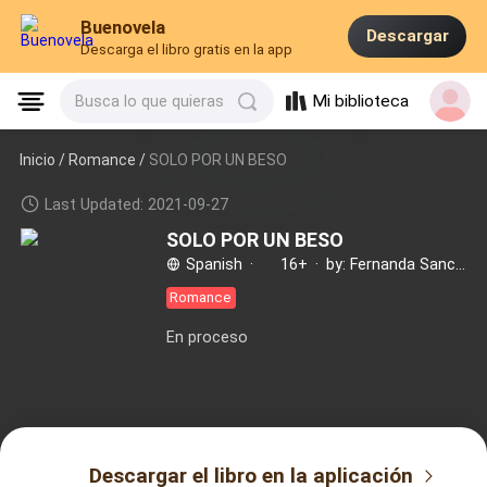
Buenovela
Descargar
Descarga el libro gratis en la app
Mi biblioteca
Busca lo que quieras
Inicio /
Romance
/
SOLO POR UN BESO
Last Updated: 2021-09-27
SOLO POR UN BESO
Spanish
·
16+
·
by: Fernanda Sanchez
Romance
En proceso
Descargar el libro en la aplicación