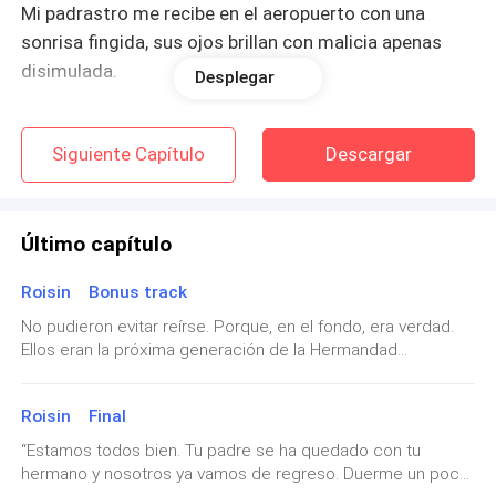
Mi padrastro me recibe en el aeropuerto con una
sonrisa fingida, sus ojos brillan con malicia apenas
disimulada.
Desplegar
Siguiente Capítulo
Descargar
—Bienvenida de vuelta, Bárbara. Tengo noticias que
compartir contigo, ya que te involucran.
Último capítulo
Roisin Bonus track
No pudieron evitar reírse. Porque, en el fondo, era verdad.
Ellos eran la próxima generación de la Hermandad
Conozco ese tono, nunca es amable y se, que algo
rusa.Alexander fue hospitalizado y se recuperó
favorablemente. Ahora es un hombre distinto, más
turbio se trae entre manos.
Roisin Final
contenido, más consciente de lo que perdió. Vive por y
para su hijo. Según él, no volverá a amar a nadie; se aferra al
“Estamos todos bien. Tu padre se ha quedado con tu
recuerdo de la mujer que tuvo y dejó ir.Declan le ofreció el
hermano y nosotros ya vamos de regreso. Duerme un poco.
lugar que había ocupado Thomas Lewis… y él aceptó.