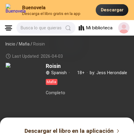
Buenovela
Descargar
Descarga el libro gratis en la app
Mi biblioteca
Busca lo que quieras
Inicio /
Mafia
/
Roisin
Last Updated: 2026-04-03
Roisin
Spanish
·
18+
·
by: Jess Herondale
Mafia
Completo
Descargar el libro en la aplicación