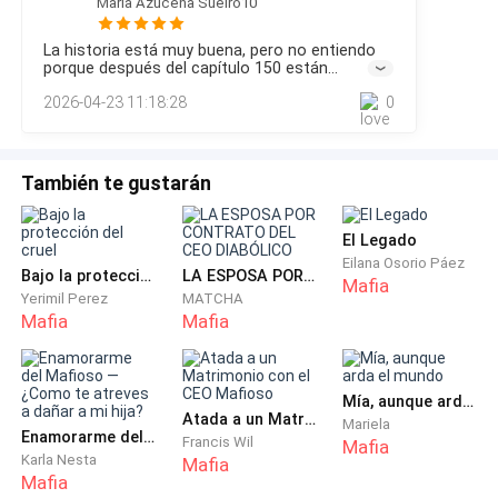
Maria Azucena Sueiro10
esperando ese exacto segundo, los disparos de los
de la fortuna que me ha dejado mi madre y que
francotiradores comenzaron a marcar el ritmo de la cacería,
administra mi padrastro.
La historia está muy buena, pero no entiendo
secos, medidos, imposibles de ignorar.Thomas no pudo
porque después del capítulo 150 están
resistirse a la tentación de un cargamento valuado en
repitiendo varias veces los capítulos, es un
2026-04-23 11:18:28
0
millones y, como era de esper
error en la publicación?
También te gustarán
Malditos parásitos.
El Legado
Eilana Osorio Páez
Bajo la protección del cruel
LA ESPOSA POR CONTRATO DEL CEO DIABÓLICO
Mafia
Yerimil Perez
MATCHA
John toma mi mano con una fuerza que me hace
Mafia
Mafia
estremecer y se acerca a mi oreja solo para que yo lo
escuche.
Mía, aunque arda el mundo
Atada a un Matrimonio con el CEO Mafioso
Mariela
Enamorarme del Mafioso —¿Como te atreves a dañar a mi hija?
Francis Wil
Mafia
Karla Nesta
Mafia
Mafia