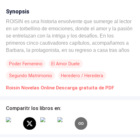
Synopsis
ROISIN es una historia envolvente que sumerge al lector
en un torbellino de emociones, donde el amor y la pasión
se entrelazan con la intriga y los desafíos. En los
primeros cinco cautivadores capítulos, acompañamos a
Barbara, la protagonista, en su regreso a casa tras años
en el extranjero. Lo que debería haber sido un feliz
Poder Femenino
El Amor Duele
reencuentro se convierte en una pesadilla interminable.
Barbara, obligada a casarse con el enigmático magnate
Segundo Matrimonio
Heredero / Heredera
Alexander Harrington por razones económicas, se ve
atrapada en un matrimonio impuesto que la sumerge en
Infidelidad
Matrimonio por Contrato
Roisin Novelas Online Descarga gratuita de PDF
un mundo de oscuros secretos y manipulaciones
De Débil a Fuerte
magistrales.
Comparitr los libros en: