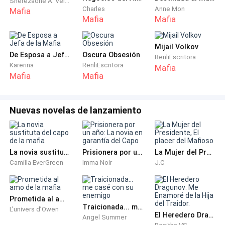
Sherezadhe A. Velásquez
Charles
Anne Mon
Mafia
Sin embargo, tener a la Hermana Lurdez cerca hace
Mafia
Mafia
una gran diferencia en mi vida. Ella es amable, atenta y
siempre está dispuesta a escucharme y
Mijail Volkov
De Esposa a Jefa de la Mafia
Oscura Obsesión
reconfortarme. Cuando me siento muy mal con las
RenliEscritora
Karerina
RenliEscritora
Mafia
duras palabras de la Madre, puedo contar con la
Mafia
Mafia
Hermana Lurdez para acogerme y recordarme que no
soy una persona mala, incluso si la Madre intenta
convencerme de lo contrario.
Nuevas novelas de lanzamiento
La Hermana Lurdez es un verdadero ángel en mi vida,
y su presencia me da la fuerza para seguir
La novia sustituta del capo de la mafia
Prisionera por un año: La novia en garantía del Capo
La Mujer del Presidente, El placer del Mafioso
enfrentando los desafíos del día a día. Estoy muy
Camilla EverGreen
Imma Noir
J.C
agradecida de tenerla como mi amiga y confidente, y
espero poder devolverle su bondad de alguna manera
en el futuro.
Prometida al amo de la mafia
Traicionada... me casé con su enemigo
L’univers d’Owen
El Heredero Dragunov: Me Enamoré de la Hija del Traidor.
Angel Summer
Cuando llega mi horario, veo que Lucinha, una de las