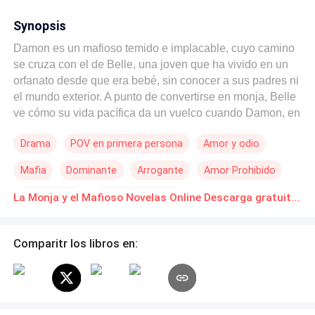
Synopsis
Damon es un mafioso temido e implacable, cuyo camino
se cruza con el de Belle, una joven que ha vivido en un
orfanato desde que era bebé, sin conocer a sus padres ni
el mundo exterior. A punto de convertirse en monja, Belle
ve cómo su vida pacífica da un vuelco cuando Damon, en
busca de su novia traidora, irrumpe en el convento. En
Drama
POV en primera persona
Amor y odio
este encuentro improbable entre la crueldad del mundo
del crimen y la inocencia de la vida religiosa, Damon se
Mafia
Dominante
Arrogante
Amor Prohibido
encuentra confrontado con la pureza y determinación de
Belle, transformando su existencia en un verdadero
Primer Amor
Dios de la Guerra
La Monja y el Mafioso Novelas Online Descarga gratuita de PDF
tumulto.
Comparitr los libros en: