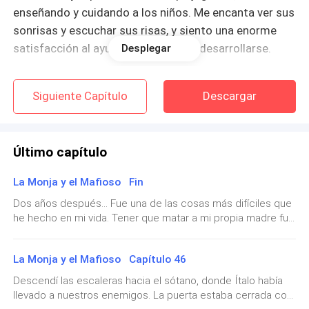
enseñando y cuidando a los niños. Me encanta ver sus
sonrisas y escuchar sus risas, y siento una enorme
satisfacción al ayudarles a crecer y desarrollarse.
Desplegar
A veces, los niños pueden ser difíciles o desafiantes,
Siguiente Capítulo
Descargar
pero nunca me rindo con ellos. Creo que cada uno de
ellos tiene un potencial increíble y quiero ayudarles a
realizarlo.
Último capítulo
Además, siento que ser monja es mi verdadera
La Monja y el Mafioso Fin
vocación. Desde que me uní a la orden religiosa, he
Dos años después... Fue una de las cosas más difíciles que
sentido una profunda paz y alegría interior. Siento que
he hecho en mi vida. Tener que matar a mi propia madre fue
estoy cumpliendo el propósito para el cual fui creada
una experiencia aterradora y angustiante. Nunca imaginé
y que estoy haciendo la diferencia en la vida de estos
que llegaría a ese punto, pero la verdad es que mi madre
La Monja y el Mafioso Capítulo 46
niños.
nunca me amó. Durante toda mi vida, fui una carga para ella,
un peso muerto en su vida. Me dijo cosas terribles mientras
Descendí las escaleras hacia el sótano, donde Ítalo había
me llevaba al garaje. Dijo que mi padre la había rechazado
Aunque hay días en los que las tareas pueden ser
llevado a nuestros enemigos. La puerta estaba cerrada con
después de mi embarazo y que la idea de darme en