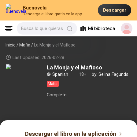
Buenovela
Descargar
Descarga el libro gratis en la app
Mi biblioteca
Busca lo que quieras
Inicio /
Mafia
/
La Monja y el Mafioso
Last Updated: 2026-02-28
La Monja y el Mafioso
Spanish
·
18+
·
by: Selina Fagunds
Mafia
Completo
Descargar el libro en la aplicación