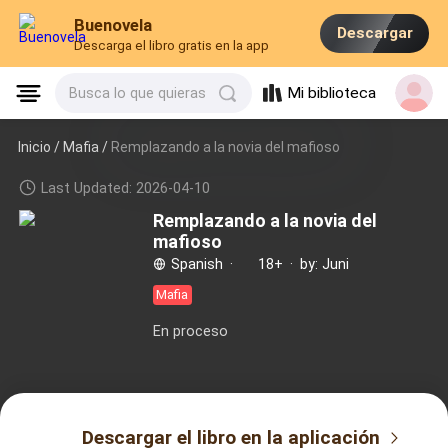
Buenovela
Descargar
Descarga el libro gratis en la app
Mi biblioteca
Busca lo que quieras
Inicio /
Mafia
/
Remplazando a la novia del mafioso
Last Updated: 2026-04-10
Remplazando a la novia del
mafioso
Spanish
·
18+
·
by: Juni
Mafia
En proceso
Descargar el libro en la aplicación