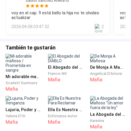
El hombre se retiró. El silencio que dejó fue más
Sadith Sanchez Rivera10
pudiera compensar la forma en que él estaba desarmando
peligroso que cualquier amenaza.
su control sin siquiera moverse.—Cállate —escupió Daria,
voy en el cap. 9 está bello la hija no te olvides
voy en
incapaz de contenerse—, no estás en posición de hablar
actualizar
actua
como si esto no te afectara, sé perfectamente que ella te
Viktor descendió los escalones del altar hasta quedar
2026-04-08 03:47:32
2
2026-
importa. Siempre que salías co
frente a Roman.
La diferencia entre ellos era evidente.
También te gustarán
Roman parecía un hombre que solo había heredado un
apellido.
El Abogado del DIABLO
De Monja A Mafiosa
Francis Wil
Angelical D'Amore
Mi adorable mafioso / Prometida en sangre
Mafia
Mafia
Viktor era un hombre que le daba peso a su apellido.
Scarlett Summers
Mafia
—Dime la verdad —ordenó— antes de que la descubra
por mi cuenta. ¿Se largó con otro?
Lujuria, Poder y Venganza
Ella Es Nuestra Para Reclamar
La Abogada del Mafioso "Un amor fuera de la ley"
Valeria D'Or
Esforzarse Autor
Roman intentó sostenerle la mirada, pero no pudo, el
Karerina
Mafia
Mafia
oscuro secreto que guardaba era algo que no podía
Mafia