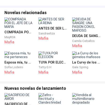
arriesgarse a revelar.
Novelas relacionadas
—No es lo que parece.
—Entonces explícame qué es esto —replicó Viktor, con
ANTES DE SER LA REINA
una sonrisa apenas perceptible y completamente fría
COMPRADA POR EL JEFE DE LA MAFIA
Sandraeliza
DEUDA DE SANGRE: UNA PASION CON EL MAFIOSO.
MayR04
—. Porque desde aquí es evidente que tu hija me dejó
Mafia
Camila Ceballos
Mafia
plantado.
Mafia
Elena se levantó de golpe.
Esposa mía, tu me perteneces
TUYA POR ELECCIÓN
La Curvy de los gemelos mafiosos
—¡Viktor, por favor como puedes creer eso! Daria
Sofia Lodeiro
Tatty G.H
Gale Spring
Mafia
Mafia
Mafia
jamás haría algo así.
Artem hizo un gesto casi imperceptible. Dos hombres
Nuevas novelas de lanzamiento
cerraron discretamente las puertas laterales.
—No salgo con que “por favor”, Elena —dijo Viktor con
SACRIFICIO DE AMOR