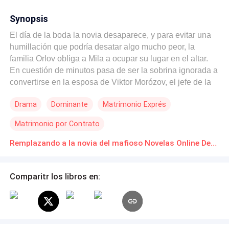
Synopsis
El día de la boda la novia desaparece, y para evitar una
humillación que podría desatar algo mucho peor, la
familia Orlov obliga a Mila a ocupar su lugar en el altar.
En cuestión de minutos pasa de ser la sobrina ignorada a
convertirse en la esposa de Viktor Morózov, el jefe de la
mafia rusa en Nueva York. Lo que comienza como un
Drama
Dominante
Matrimonio Exprés
matrimonio impuesto pronto se llena de tensión, secretos
familiares y una atracción que ninguno de los dos quiere
Matrimonio por Contrato
reconocer. Porque en el mundo de la mafia las traiciones
se pagan caro, y Mila Orlov está a punto de descubrir que
Remplazando a la novia del mafioso Novelas Online Descarga gratuita de PDF
su nueva vida puede ser tan peligrosa como irresistible.
Comparitr los libros en: