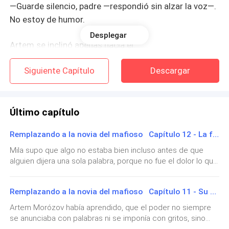
—Guarde silencio, padre —respondió sin alzar la voz—.
No estoy de humor.
Desplegar
Artem se inclinó apenas hacia él.
Siguiente Capítulo
Descargar
—Nuestra gente está conteniendo a los curiosos
afuera —informó con serenidad—, pero aquí dentro ya
empezaron los susurros.
Último capítulo
Viktor deslizó la mirada hacia el lado de la familia de
Remplazando a la novia del mafioso Capítulo 12 - La familia que siempre soñó.
la novia. Sonrisas forzadas. Nervios mal disimulados.
Y finalmente, los padres de Daria Orlov.
Mila supo que algo no estaba bien incluso antes de que
alguien dijera una sola palabra, porque no fue el dolor lo que
la alertó en un inicio, sino ese silencio extraño que se instala
—¿Dónde está Daria? —murmuró Elena a su esposo
cuando todo alrededor sigue ocurriendo con normalidad,
mientras miraba la puerta como si con eso pudiera
Remplazando a la novia del mafioso Capítulo 11 - Su traición
pero deja de incluirte, como si el mundo hubiera decidido
hacerla aparecer—. Roman, dime que viene en camino.
continuar sin ti mientras tú te quedabas detenida en un
Artem Morózov había aprendido, que el poder no siempre
punto del que no sabes cómo salir.Se llevó la mano al
se anunciaba con palabras ni se imponía con gritos, sino
vientre casi por reflejo, esperando encontrar algo, cualquier
Roman Orlov tragó saliva. Por un segundo pareció un