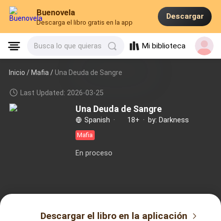
Buenovela
Descargar
Descarga el libro gratis en la app
Mi biblioteca
Busca lo que quieras
Inicio /
Mafia
/
Una Deuda de Sangre
Last Updated: 2026-03-25
Una Deuda de Sangre
Spanish
·
18+
·
by: Darkness
Mafia
En proceso
Descargar el libro en la aplicación