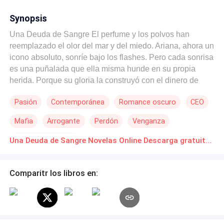
Synopsis
Una Deuda de Sangre El perfume y los polvos han
reemplazado el olor del mar y del miedo. Ariana, ahora un
icono absoluto, sonríe bajo los flashes. Pero cada sonrisa
es una puñalada que ella misma hunde en su propia
herida. Porque su gloria la construyó con el dinero de
Nikos Laskaris. Un hombre que no perdona. Un hombre
Pasión
Contemporánea
Romance oscuro
CEO
para quien el honor se lava con sangre, no con oro. Él la
ha encontrado. Y no quiere su dinero. Quiere lo que no se
Mafia
Arrogante
Perdón
Venganza
puede pagar: su traición. La deuda ha pasado de lo
material a lo personal. Se ha convertido en una deuda de
Diferencia de Edad
Una Deuda de Sangre Novelas Online Descarga gratuita de PDF
sangre. La caza está abierta. Y en la cima del Olimpo de
la moda, Ariana ya siente el sabor del hierro en la lengua.
Comparitr los libros en: