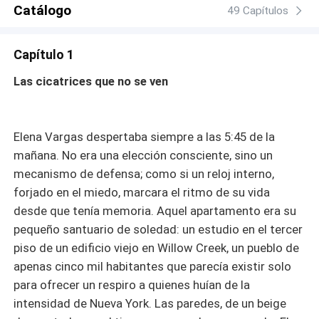
traiciones que duelen y amenazas que llegan desde
Catálogo
49 Capítulos
donde menos se espera. Elena descubrirá que algunas
heridas no se ven, pero sangran igual. Y que amar a
Capítulo 1
alguien como él puede costar más de lo que cualquiera
está dispuesto a pagar. Una historia de amor tóxico,
Las cicatrices que no se ven
deseo que consume y sombras que nunca dejan de
perseguir.
​Elena Vargas despertaba siempre a las 5:45 de la
mañana. No era una elección consciente, sino un
mecanismo de defensa; como si un reloj interno,
forjado en el miedo, marcara el ritmo de su vida
desde que tenía memoria. Aquel apartamento era su
pequeño santuario de soledad: un estudio en el tercer
piso de un edificio viejo en Willow Creek, un pueblo de
apenas cinco mil habitantes que parecía existir solo
para ofrecer un respiro a quienes huían de la
intensidad de Nueva York. Las paredes, de un beige