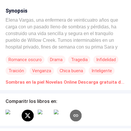
Synopsis
Elena Vargas, una enfermera de veinticuatro años que
carga con un pasado lleno de sombras y pérdidas, ha
construido una vida sencilla y segura en el tranquilo
pueblo de Willow Creek. Turnos interminables en un
hospital privado, fines de semana con su prima Sara y
una rutina que mantiene a raya cualquier emoción
Romance oscuro
Drama
Tragedia
Infidelidad
peligrosa. Hasta la noche en que un hombre herido de
bala entra en urgencias y exige que sea ella quien lo
Traición
Venganza
Chica buena
Inteligente
atienda. No da nombre, no da explicaciones, pero su
mirada gris y su presencia imponente despiertan en
Celoso
Sombras en la piel Novelas Online Descarga gratuita de PDF
Elena algo que creía muerto: un deseo prohibido que la
arrastra sin remedio. Lo que comienza como un
encuentro fugaz se convierte en una espiral de pasión
Comparitr los libros en:
contenida, secretos oscuros y decisiones que cambian
todo. Steve es peligroso, obsesivo, imposible de
olvidar… y Elena, por primera vez en años, se permite
sentir. Pero en su mundo hay celos que queman,