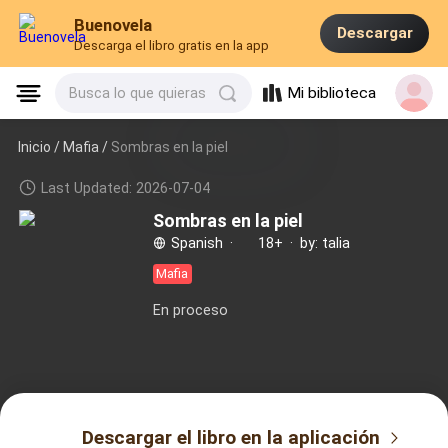
Buenovela
Descargar
Descarga el libro gratis en la app
Mi biblioteca
Busca lo que quieras
Inicio /
Mafia
/
Sombras en la piel
Last Updated: 2026-07-04
Sombras en la piel
Spanish
·
18+
·
by: talia
Mafia
En proceso
Descargar el libro en la aplicación