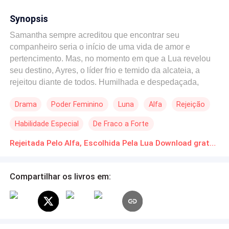
Synopsis
Samantha sempre acreditou que encontrar seu
companheiro seria o início de uma vida de amor e
pertencimento. Mas, no momento em que a Lua revelou
seu destino, Ayres, o líder frio e temido da alcateia, a
rejeitou diante de todos. Humilhada e despedaçada,
Samantha parte… até descobrir que a rejeição não foi o
Drama
Poder Feminino
Luna
Alfa
Rejeição
fim, mas o despertar. Escolhida pela própria Deusa da
Lua, ela carrega dentro de si um poder que pode mudar o
Habilidade Especial
De Fraco a Forte
destino de todos. Enquanto Ayres luta contra os
fantasmas de seu passado e a ligação que insiste em
Rejeitada Pelo Alfa, Escolhida Pela Lua Download gratuito de Novelas Online em PDF
não se romper, Samantha cresce, se fortalece e retorna
como a única capaz de salvar a matilha. Agora, não é
Compartilhar os livros em:
apenas o destino que a prende ao Alfa… é a escolha
dela. Entre dor, orgulho, desejo e redenção, Samantha
terá que decidir: perdoar o homem que a rejeitou ou
seguir sozinha como a verdadeira filha da Lua.