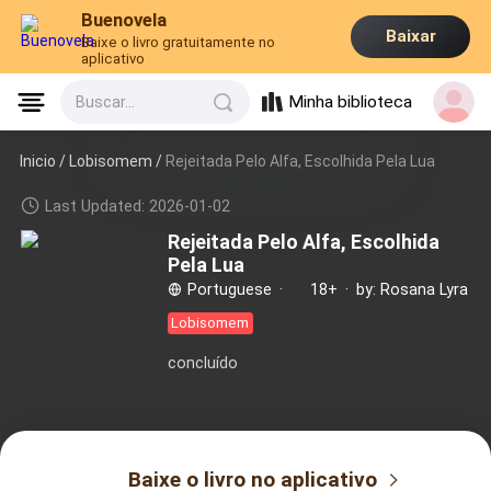
Buenovela
Baixar
Baixe o livro gratuitamente no
aplicativo
Minha biblioteca
Buscar...
Inicio /
Lobisomem
/
Rejeitada Pelo Alfa, Escolhida Pela Lua
Last Updated: 2026-01-02
Rejeitada Pelo Alfa, Escolhida
Pela Lua
Portuguese
·
18+
·
by: Rosana Lyra
Lobisomem
concluído
Baixe o livro no aplicativo