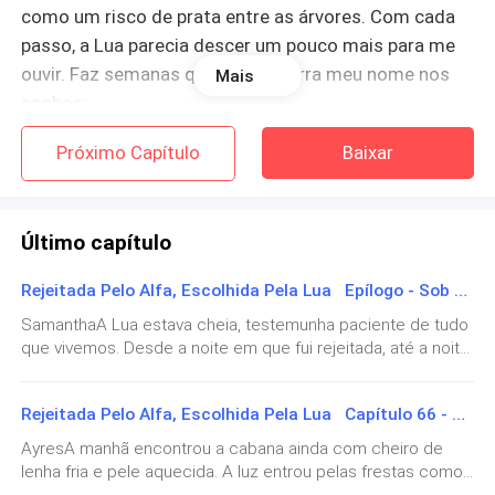
como um risco de prata entre as árvores. Com cada
passo, a Lua parecia descer um pouco mais para me
ouvir. Faz semanas que ela sussurra meu nome nos
Mais
sonhos:
Próximo Capítulo
Baixar
— “Samantha… não tema o que foi escrito para você.”
Às vezes, eu acordo com o coração batendo no
Último capítulo
pescoço, certa de que alguém me chamava do lado
de fora. Outras, acordo sorrindo. Hoje eu acordei com
Rejeitada Pelo Alfa, Escolhida Pela Lua Epílogo - Sob a Luz da Eternidade
um peso no peito, dessas pressões que anunciam que
SamanthaA Lua estava cheia, testemunha paciente de tudo
alguma coisa grande está prestes a acontecer.
que vivemos. Desde a noite em que fui rejeitada, até a noite
em que fui aceita diante de todos, eu entendi que nada na
— Vai dar certo. — disse em voz baixa, só para treinar
vida acontece por acaso. As cicatrizes que um dia
coragem.
Rejeitada Pelo Alfa, Escolhida Pela Lua Capítulo 66 - O Legado da Escolhida
queimaram meu peito hoje são as linhas que desenham
meu destino.Depois da guerra, depois da dor e da vitória, a
AyresA manhã encontrou a cabana ainda com cheiro de
alcateia Greene não era mais a mesma. Nem eu. Nem
Os guardas me deixaram passar. Por dentro, o salão
lenha fria e pele aquecida. A luz entrou pelas frestas como
Ayres. Nem o mundo ao nosso redor.O clã Lunar, antes