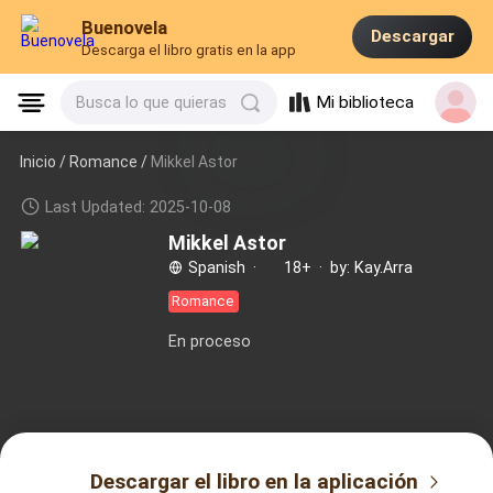
Buenovela
Descargar
Descarga el libro gratis en la app
Mi biblioteca
Busca lo que quieras
Inicio /
Romance
/
Mikkel Astor
Last Updated: 2025-10-08
Mikkel Astor
Spanish
·
18+
·
by: Kay.Arra
Romance
En proceso
Descargar el libro en la aplicación