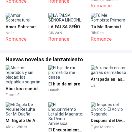
Romance
Romance
Romance
verdad, le lloré por casi toda una semana, hasta que
Violeta me hizo darme cuenta, que no lo tenía que
perdonar.
Amor Sobrenatural
LA FALSA SEÑORA LINCONL
Tú Me Rompiste Primero
Nella
CINVAN
BibiRah
Que si lo hacen una vez, siempre habrá una segunda,
Romance
Romance
Romance
tercera y cuarta.
Nuevas novelas de lanzamiento
— Te vemos en clase —dice Jenny levantándose de la
mesa
Atrapada en las garras del mafioso
— No tardes mucho —le sigue Violeta— No vale la
El hijo de mi prometido me desea
Lisi
Abortos repetidos y sin piedad: los culpables pagarán
pena —me susurra lo último, pero lo suficientemente
Hanabi
Flores F.
alto para que Hunter escuche.
Hunter hace una ligera mueca, a veces por las muecas
que hace, dudo si en verdad debería creerle a la
Mi Gigoló De Alquiler Resulta Ser Mi Dueño
Después del Divorcio, Él Volvió Rogando
excusa que el me dio...
Alexa Writer
Tyna Moreno
El Encubrimiento Letal del Magnate: Su Reina Amnésica