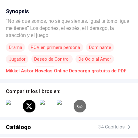
Synopsis
"No sé que somos, no sé que sientes. Igual te tomo, igual
me tienes" Los deportes, el estrés, el liderazgo, la
atracción y el juego.
Drama
POV en primera persona
Dominante
Jugador
Deseo de Control
De Odio al Amor
Rechazo
Deportes
Mikkel Astor Novelas Online Descarga gratuita de PDF
Comparitr los libros en:
Catálogo
34 Capítulos