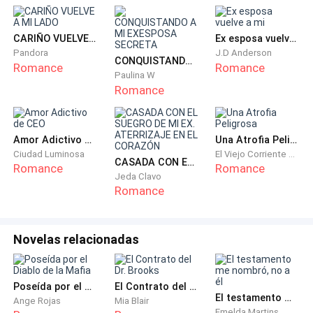
levantaron,y yo hice lo mismo. Quería irme, pero no. No
puedo dejar a Elisa con alguien que no me cuadra ni me
Y es que, yo no quiero relacionarme con él. No porque
cae.— Mikkel —llama una de ellas— ¿Acompañará
CARIÑO VUELVE A MI LADO
Ex esposa vuelve a mi
le tenga miedo, pero creo que el atrae problemas,
Pandora
J.D Anderson
CONQUISTANDO A MI EXESPOSA SECRETA
quizá es malo lo que digo, pero su apariencia nos
Romance
Romance
Paulina W
dicta eso.
Romance
— No nos preocupemos por Astor —les digo a mis
amigas— El es muy maduro, para hacer con su vida lo
Amor Adictivo de CEO
Una Atrofia Peligrosa
que quiera, si quiere o no jugar americano profesional,
Ciudad Luminosa
El Viejo Corriente del Río Qi
CASADA CON EL SUEGRO DE MI EX. ATERRIZAJE EN EL CORAZÓN
Romance
Romance
dependerá de él.
Jeda Clavo
Romance
—Hola linda —mi piel reacciona a la voz de Hunter.
Novelas relacionadas
—Hola —respondo, tratando de actuar normal, aunque
siento mi pulso acelerado, al igual que mi mano
temblorosa.
Poseída por el Diablo de la Mafia
El Contrato del Dr. Brooks
El testamento me nombró, no a él
Ange Rojas
Mia Blair
Hace ya 2 meses que habíamos terminado. Y a decir
Emelda Martins