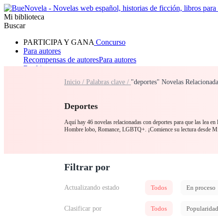
Mi biblioteca
Buscar
PARTICIPA Y GANA
Concurso
Para autores
Recompensas de autores
Para autores
Ranking
Navegar
Inicio /
Palabras clave /
"deportes" Novelas Relacionad
Novelas
Cuentos Cortos
Todos
Romance
Hombre lobo
Mafia
Sistema
Fantasía
Urbano
LG
Deportes
Aquí hay 46 novelas relacionadas con deportes para que las lea en 
Hombre lobo, Romance, LGBTQ+. ¡Comience su lectura desde Mi
Filtrar por
Actualizando estado
Todos
En proceso
Clasificar por
Todos
Popularida