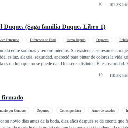
10
101.3K leí
l Duque. (Saga familia Duque. Libro 1)
oder Femenino
Diferencia de Edad
Ritmo Rápido
Deportes
Rebel
temporánea
Chico malo
Millonario Instantáneo
do entre sombras y remordimientos. Su existencia se resume a: mujeres, fies
 puede dar. Dos seres distintos: Él es oscuridad. Ella es la aurora.
 estar juntos desde antes de nacer, pero: ¿Será suficiente el amor para
10
110.2K leí
ros de la familia
de Safe Creative: Código: 1910082127863. Prohibida su reproducción total o parcial.
 firmado
monio por Contrato
Deportes
Contemporánea
Amor de casados
I
Comedia
Rebelde
ovio días antes de la boda, diez años después se da cuenta que fue por causa de
 antes de morir le da la noticia de que la empresa está endeudada y deb