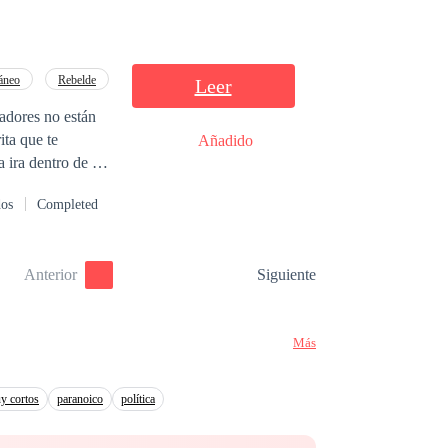
par, aunque no
una Oscura como
an, ni se vulve a
 atras la vida
táneo
Rebelde
Leer
es de la diosa
os y que es la
ita que te
Añadido
 a hacer cosas
 ira dentro de ti
undo oscuro del
dos
Completed
Anterior
Siguiente
Más
uy cortos
paranoico
política