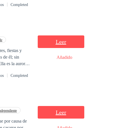
dos
Completed
de
Leer
tas y
Añadido
dos
Completed
ndependiente
Leer
e casarse por
Añadido