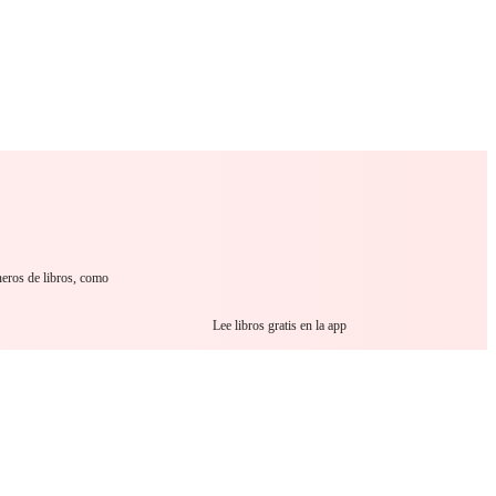
 Romance
Sci-Fi
Guerra
Otros
neros de libros, como
Lee libros gratis en la app