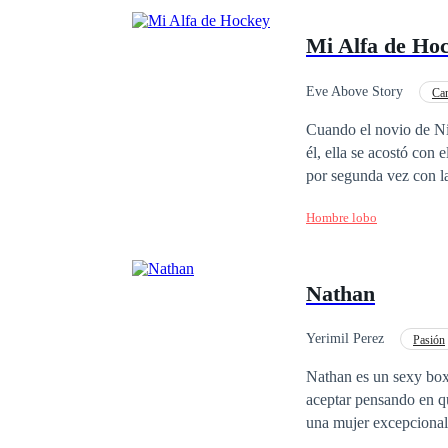
Mi Alfa de Ho
Eve Above Story
Ca
Traición
Poder F
Cuando el novio de Nin
él, ella se acostó con
por segunda vez con la
también...
Hombre lobo
Nathan
Yerimil Perez
Pasión
Mujeriego
Nathan es un sexy box
aceptar pensando en q
una mujer excepcional