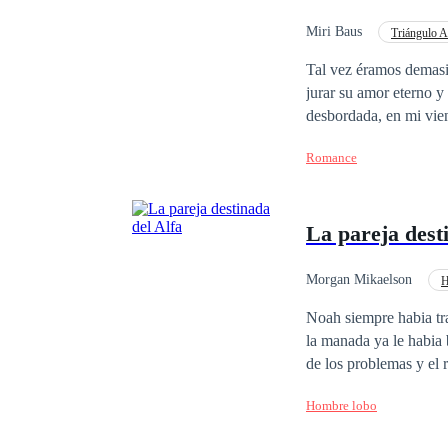
desastroso encuentro q
con la persona equivocada. Kasper Allangerd tiene todo, pero lo que él no sabía es que alg
Miri Baus
Triángulo 
en la vida. A
Tal vez éramos demasia
jurar su amor eterno y yo descubría, que no solo
desbordada, en mi vien
copia fiel de su padre,
Romance
al hombre que jamás ib
conté con la ayuda de
vivir dignamente, no o
La pareja dest
montamos con Andy, un
¿Saben quién tenía qu
Morgan Mikaelson
H
Noah siempre habia tra
la manada ya le habia 
de los problemas y el
descubrió que ella era su pareja. rechazada por su compañero, golpeada y
Hombre lobo
decidió que era hora d
como voluntaria a la 