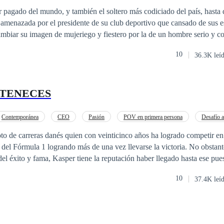
mporánea
r pagado del mundo, y también el soltero más codiciado del país, hasta 
 amenazada por el presidente de su club deportivo que cansado de sus e
jeriego y fiestero por la de un hombre serio y comprometido.
ana que llega a España buscando un futuro mejor, se encuentra con todas
10
36.3K leí
jo y viviendo en casa de una amiga, está desesperada por encontrar una 
lia ese corazón libertino? Veremos, después de todo el balón...no ¡el amo
RTENECES
Contemporánea
CEO
Pasión
POV en primera persona
Desafío a
to de carreras danés quien con veinticinco años ha logrado competir e
s del Fórmula 1 logrando más de una vez llevarse la victoria. No obsta
el éxito y fama, Kasper tiene la reputación haber llegado hasta ese pu
s. Un rumor que siempre lo ha enfurecido pues sus padres nunca le han
10
37.4K leí
ene, el dinero no le hace falta. El
 es tanto que consigue los patrocinadores que quiere con solo una son
vado a otro tipo de rumores sobre el durmiendo con sus patrocinadores y