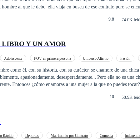
el hombre al que le debe, ella viaja en busca de ese contrato pero se enc
9.8
74.0K leí
N LIBRO Y UN AMOR
Adolescente
POV en primera persona
Universo Alterno
Pasión
Inteligente
bre como él, con su historia, con su carácter, se enamore de una chic
tablemente, apasionadamente, desesperadamente... Pero ella no es una c
erente. Entonces ¿cómo enamoras a una mujer a la que no puedes tocar?
10
58.9K leí
o
o Rápido
Deportes
Matrimonio por Contrato
Comedia
Independi