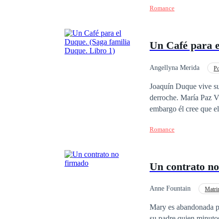
Romance
Un Café para e
Angellyna Merida
P
Adolescente
Con
Joaquín Duque vive sumi
derroche. María Paz Vidal es luz, alegría, seguridad, apareció para pintar de colores la vida gris de él; sin
embargo él cree que ella es un lujo que no se
Dos almas gemelas predestinas a
Romance
rescatarlo de las tinieblas? ¿Podrá el amor vencer a la maldición que pesa sobre los miemb
Duque? Obra registrada en Instituto de Propiedad Intelectual de Ecuador. ©Angellyna Merida, 2019. Registro
Un contrato no
Anne Fountain
Matri
Romance oscuro
Mary es abandonada por su n
su padre quien minutos