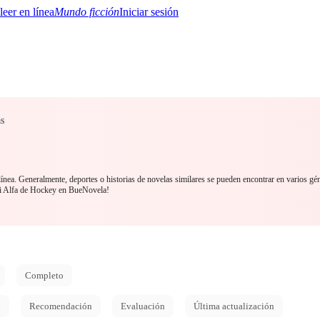
Mundo ficción
Iniciar sesión
as
BTQ+
YA/TEEN
Paranormal
Misterio/Thriller
Oriental
Juegos
Historia
MM
línea. Generalmente, deportes o historias de novelas similares se pueden encontrar en varios gé
 Alfa de Hockey en BueNovela!
Completo
d
Recomendación
Evaluación
Última actualización