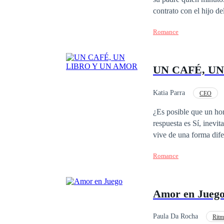
contrato con el hijo d
verdad muy cruel
Romance
UN CAFÉ, U
Katia Parra
CEO
POV en tercera persona
¿Es posible que un hom
respuesta es Sí, inevi
vive de una forma dif
Romance
Amor en Jueg
Paula Da Rocha
Ritm