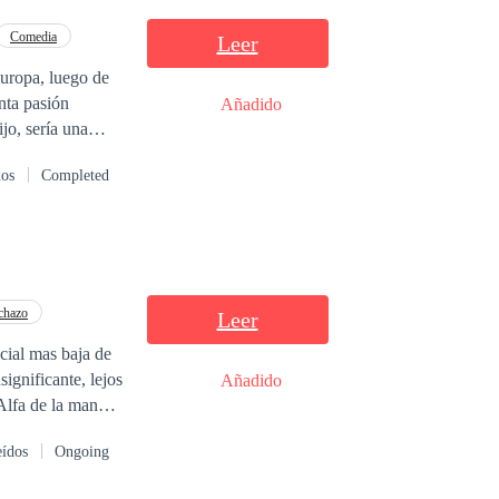
 cama equivocada
Comedia
Leer
Europa, luego de
Añadido
jo, sería una
 mi pequeño, veía
dos
Completed
embarazada, pero
 eso me permitió
a España y allí,
 personajes…
chazo
Leer
ocial mas baja de
ignificante, lejos
Añadido
Alfa de la manada
eídos
Ongoing
nta ofreciendose
 la más poderosa