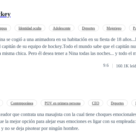
ckey
mpus
Identidad oculta
Adolescente
Deportes
Mujeriego
P
emenino
POV en primera persona
a se cogió a una animadora en su habitación en su fiesta de 18 años..
 el capitán de su equipo de hockey.Todo el mundo sabe que el capitán nu
 misma chica. Pero él desea tener a Nina todas las noches... y todo el 
9.6
160.1K leí
Contemporánea
POV en primera persona
CEO
Deportes
eador que contrata una masajista con la cual tiene choques emocionales
ue la mejor opción para alejar esas emociones es ligar con su empleada
 y no se deja pisotear por ningún hombre.