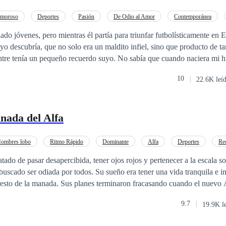
ue con el tiempo le hará arrepentirse, sobre todo cuando termina en la
o importante le falta
Amoroso
Deportes
Pasión
De Odio al Amor
Contemporánea
mor... y quizás, pasión de la persona que menos esperaba.
do jóvenes, pero mientras él partía para triunfar futbolísticamente en 
 era un maldito infiel, sino que producto de tanta pasión
tre tenía un pequeño recuerdo suyo. No sabía que cuando naciera mi hi
 el gran pulpo Cris, era tan parecido a su padre que al mirar los ojos de
10
22.6K leí
a a olvidar. Mi madre me echó de su casa, al enterarse que yo estaba 
 mi gran amiga Andy. Triunfé medianamente como modelo publicitaria,
bstante seguí estudiando y me recibí de psicóloga. El destino nos llevó 
inada del Alfa
a empresa que se dedicaba a cambiar la opinión pública de nefastos
e cambiar su imagen de maldito infiel?
ombres lobo
Ritmo Rápido
Dominante
Alfa
Deportes
Re
tado de pasar desapercibida, tener ojos rojos y pertenecer a la escala s
buscado ser odiada por todos. Su sueño era tener una vida tranquila e ins
 resto de la manada. Sus planes terminaron fracasando cuando el nuevo 
 maltratada por sus iguales, Noah
9.7
19.9K l
e alejarse para siempre de la manada Eclipse, la oportunidad se le prese
ofrenda anual que todas las manadas realizan a la manada Luna Oscura,