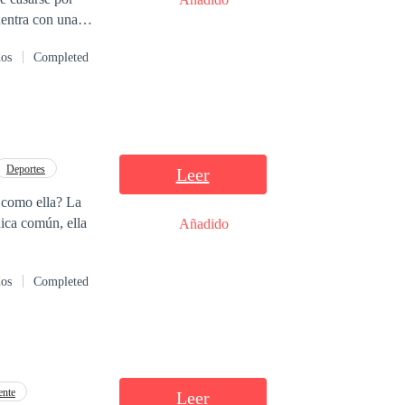
uentra con una
dos
Completed
Deportes
Leer
a como ella? La
hica común, ella
Añadido
dos
Completed
ente
Leer