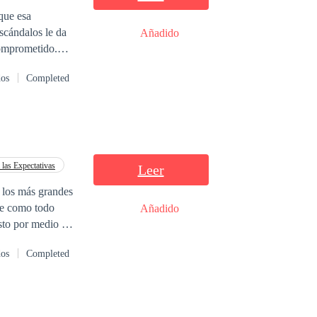
que esa
scándalos le da
Añadido
 las puertas
dos
Completed
salida para sus
r! ...está en
 las Expectativas
Leer
n los más grandes
nte como todo
Añadido
esto por medio de
 apoyado en su
dos
Completed
risa, siempre ha
a curiosamente