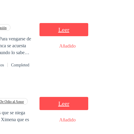
asión
Leer
.Para vengarse de
nca se acuesta
Añadido
mundo lo sabe
dos
Completed
De Odio al Amor
Leer
 que se niega
: Ximena que es
Añadido